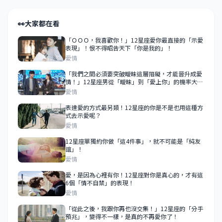
👀
大家都在看
「ＯＯＯ，我喜歡你！」12星座愛你最直接的「示愛
表現」！恨不得昭告天下「你是我的」！
愛情
「我們之間必須要突破曖昧這層阻礙，才能晉升成愛
情！」12星座男從「曖昧」到「愛上你」的機率大公
開！這樣的機率就是愛上你的主要關鍵！
愛情
表達愛的方式最另類！12星座的你是不是也用這種方
式去示愛呢？
愛情
12星座單獨約你做「這4件事」，就不可能是「純友
誼」！
愛情
愛，是因為心裡有你！12星座對你是真心的，才有這
6個「情不自禁」的表現！
愛情
「從此之後，我跟你再也沒交集！」12星座的「分手
預兆」，變得不一樣，是真的不再愛你了！