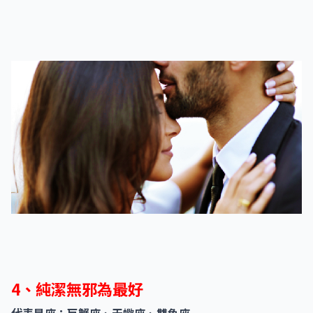
4、純潔無邪為最好
代表星座：巨蟹座、天蠍座、雙魚座