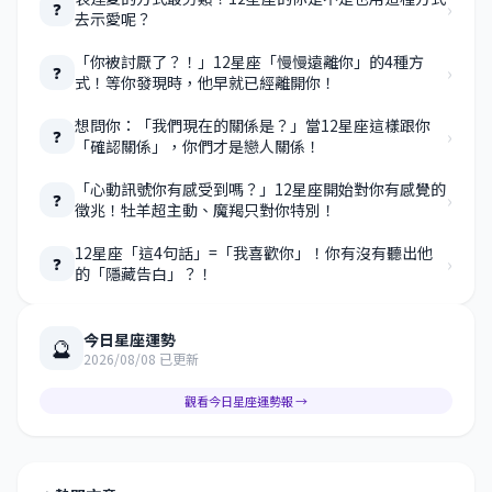
›
❓
去示愛呢？
「你被討厭了？！」12星座「慢慢遠離你」的4種方
›
❓
式！等你發現時，他早就已經離開你！
想問你：「我們現在的關係是？」當12星座這樣跟你
›
❓
「確認關係」，你們才是戀人關係！
「心動訊號你有感受到嗎？」12星座開始對你有感覺的
›
❓
徵兆！牡羊超主動、魔羯只對你特別！
12星座「這4句話」=「我喜歡你」！你有沒有聽出他
›
❓
的「隱藏告白」？！
今日星座運勢
🔮
2026/08/08 已更新
觀看今日星座運勢報 →