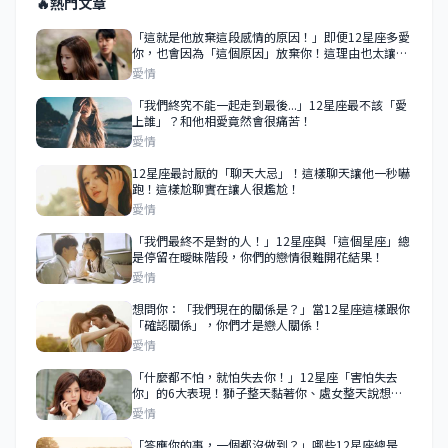
🔥
熱門文章
「這就是他放棄這段感情的原因！」即便12星座多愛
你，也會因為「這個原因」放棄你！這理由也太讓人
傻眼了吧！
愛情
「我們終究不能一起走到最後...」12星座最不該「愛
上誰」？和他相愛竟然會很痛苦！
愛情
12星座最討厭的「聊天大忌」！這樣聊天讓他一秒嚇
跑！這樣尬聊實在讓人很尷尬！
愛情
「我們最終不是對的人！」12星座與「這個星座」總
是停留在曖昧階段，你們的戀情很難開花結果！
愛情
想問你：「我們現在的關係是？」當12星座這樣跟你
「確認關係」，你們才是戀人關係！
愛情
「什麼都不怕，就怕失去你！」12星座「害怕失去
你」的6大表現！獅子整天黏著你、處女整天說想
你！
愛情
「答應你的事，一個都沒做到？」哪些12星座總是