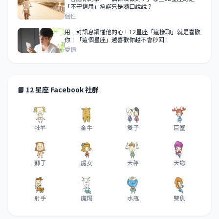
「不守信用」承諾只是隨口說說？
個性
用一封訊息讀懂他的心！12星座「這樣聊」就是喜歡
你！「這個星座」越喜歡你越不會秒回！
愛情
📘 12 星座 Facebook 社群
牡羊
金牛
雙子
巨蟹
獅子
處女
天秤
天蠍
射手
魔羯
水瓶
雙魚