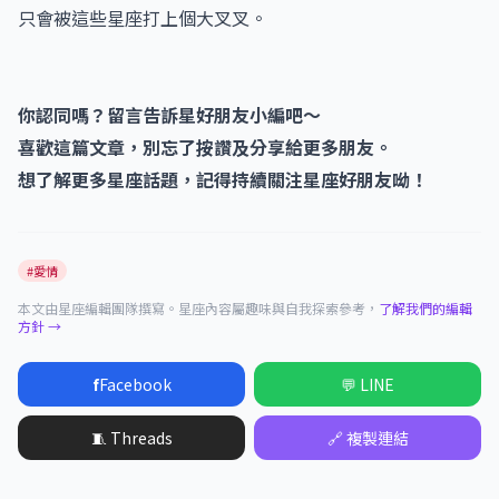
只會被這些星座打上個大叉叉。
你認同嗎？留言告訴星好朋友小編吧～
喜歡這篇文章，別忘了按讚及分享給更多朋友。
想了解更多星座話題，記得持續關注星座好朋友呦！
#愛情
本文由星座編輯團隊撰寫。星座內容屬趣味與自我探索參考，
了解我們的編輯
方針 →
f
Facebook
💬 LINE
🧵 Threads
🔗 複製連結