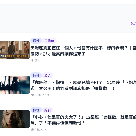
更
個性
天蠍座
天蠍座真正信任一個人，他會有什麼不一樣的表現？｜
設防，那才是真的讓你進來了
👁 37
個性
綜合
「你是秒回、懶得回、還是已讀不回？」12星座「回訊
式」大公開！他們看到訊息都是「這樣做」！
👁 120,699
個性
綜合
「小心，他是真的火大了！」12星座「這樣做」就是真
氣」了！不要再傻傻刺激他！
👁 16,354