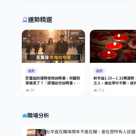
🔮
運勢精選
運勢
運勢
巨蟹座的運勢使用說明書，你翻到
射手座1.15—1.21周運
第幾頁了？｜讀懂這份說明書，才
之人，彼此爭吵不斷，或
知道能量怎麼用
段時間更好。
👁 29
👁 713
💼
職場分析