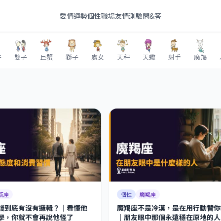
愛情
運勢
個性
職場
友情
測驗
問&答
牛
雙子
巨蟹
獅子
處女
天秤
天蠍
射手
魔羯
瓶座
個性
魔羯座
錢到底有沒有邏輯？｜看懂他
魔羯座不是冷漠，是在用行動替你
學，你就不會再說他怪了
｜朋友眼中那個永遠穩在原地的人