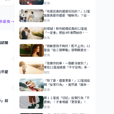
他「心動的暗號」！
愛情
「他是認真的還是玩玩的？」12星
座是真愛你還是「曖昧你」？從這
些行為就看得出來！
愛情
多愛情 →
別懷疑！對你超級認真的12星座
「一定會」把這4件東西給你，早
已走心的舉動！
愛情
確認關
「抱歉是我不夠好！配不上你」12
星座「這三個舉動」很明顯是在拒
絕你？
愛情
「答應你的事，一個都沒做到？」
哪些12星座總是「不守信用」承諾
去示愛
只是隨口說說？
個性
「除了愛，還要更愛！」12星座這
個「反常行為」，竟然是「越來越
愛你」的表現！
愛情
跟１２星座「切記」這個行為「不
手」前
要做」！才會相處「更恩愛」！
愛情