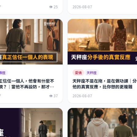
7
👁 25
2026-08-07
蠍座
愛情
天秤座
正信任一個人，他會有什麼不
天秤座不是在拖，是在做功課｜分
現？｜當他不再設防，那才是
他的真實反應，比你想的更複雜
進來了
7
👁 37
2026-08-07