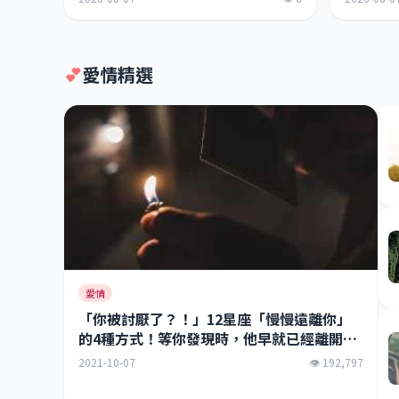
💕
愛情精選
愛情
「你被討厭了？！」12星座「慢慢遠離你」
的4種方式！等你發現時，他早就已經離開
你！
2021-10-07
👁 192,797