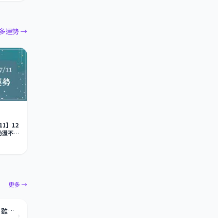
多運勢 →
/11】12
動盪不
這一
更多 →
「好酒沉甕底！」雙魚心裡都有「一道防線」，雖然不是人人都可以過，但一旦認定你就會「交出真心」！
›