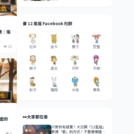
📘 12 星座 Facebook 社群
應｜傷
👁 26
牡羊
金牛
雙子
巨蟹
獅子
處女
天秤
天蠍
射手
魔羯
水瓶
雙魚
👀
大家都在看
愛的
只對你有感覺！大公開「12星座」
表達「愛」的方式！不要傻傻錯過
👁 5