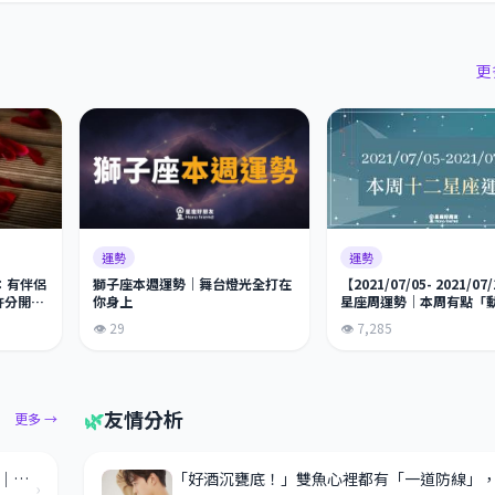
更
運勢
運勢
獅子座本週運勢｜舞台燈光全打在
勢：有伴侶
【2021/07/05- 2021/07
你身上
許分開一
星座周運勢｜本周有點「
安」，你需要特別注意「
👁 29
👁 7,285
點」！
🌿
友情分析
更多 →
牡羊座在職場根本不是在闖，是在替所有人試錯｜那股衝勁背後，藏著你沒看到的戰略腦
›