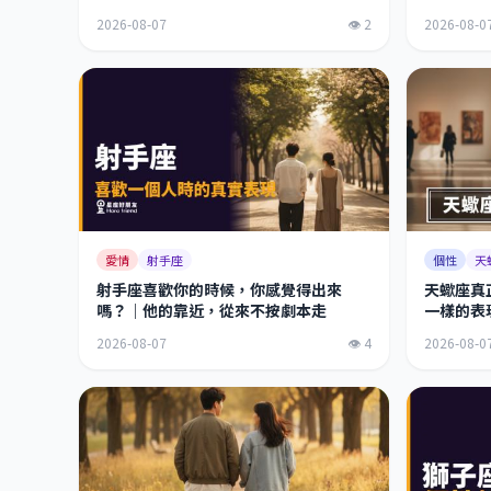
多
2026-08-07
👁 2
2026-08-0
愛情
射手座
個性
天
射手座喜歡你的時候，你感覺得出來
天蠍座真
嗎？｜他的靠近，從來不按劇本走
一樣的表
真的讓你
2026-08-07
👁 4
2026-08-0