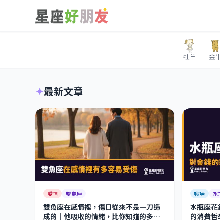
牡羊
金
HoroFriend88 星座好朋友 — 12星座愛情、運勢、個性解析
✦
最新文章
愛情
雙魚座
職場
水
雙魚座在感情裡，傷口從來不是一刀造
水瓶座花
成的｜他吸收的情緒，比你知道的多太
的消費哲