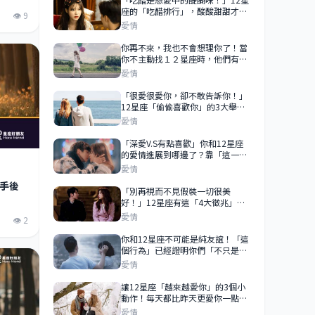
座的「吃醋排行」，酸酸甜甜才是
👁 9
愛情的滋味！
愛情
你再不來，我也不會想理你了！當
你不主動找１２星座時，他們有
「這個反應」就代表在乎你！
愛情
「很愛很愛你，卻不敢告訴你！」
12星座「偷偷喜歡你」的3大舉
動！巨蟹偷偷觀察你、天秤在你面
愛情
前求表現！
「深愛V.S有點喜歡」你和12星座
的愛情進展到哪邊了？靠「這一
點」來判斷！
愛情
手後
「別再視而不見假裝一切很美
好！」12星座有這「4大徵兆」，
代表他已經想離開你，你們的愛已
愛情
👁 2
經逝去了！
你和12星座不可能是純友誼！「這
個行為」已經證明你們「不只是朋
友」！
愛情
讓12星座「越來越愛你」的3個小
動作！每天都比昨天更愛你一點！
來看看怎麼讓他淪陷！
愛情