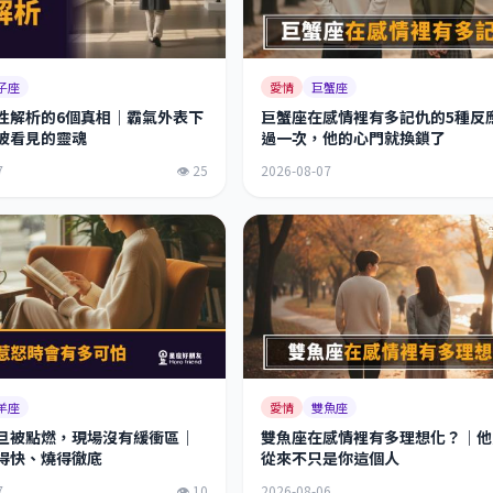
子座
愛情
巨蟹座
性解析的6個真相｜霸氣外表下
巨蟹座在感情裡有多記仇的5種反
被看見的靈魂
過一次，他的心門就換鎖了
7
👁 25
2026-08-07
羊座
愛情
雙魚座
旦被點燃，現場沒有緩衝區｜
雙魚座在感情裡有多理想化？｜他
得快、燒得徹底
從來不只是你這個人
7
👁 10
2026-08-06