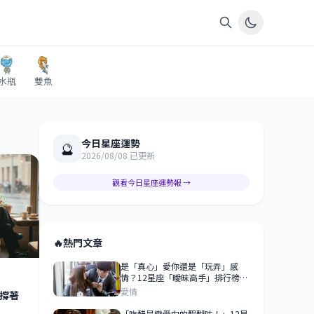
水瓶
雙魚
今日星座運勢
🔮
2026/08/08 已更新
觀看今日星座運勢報 →
🔥
熱門文章
是「真心」愛你還是「玩弄」感
情？12星座「曖昧高手」排行榜！
「愛上」他之前一定要先搞清楚！
愛情
撐著
「吃醋是戀愛中的醍醐味！」12星