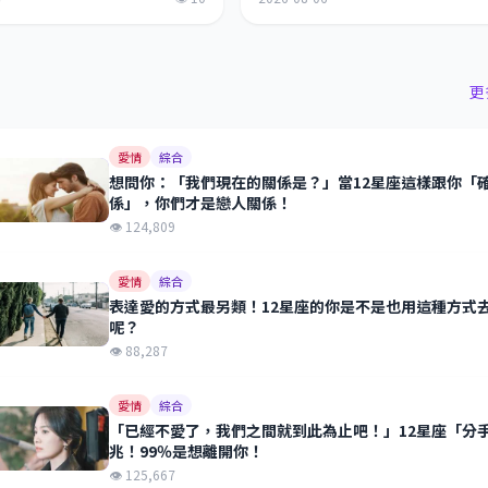
更
愛情
綜合
想問你：「我們現在的關係是？」當12星座這樣跟你「
係」，你們才是戀人關係！
👁 124,809
愛情
綜合
表達愛的方式最另類！12星座的你是不是也用這種方式
呢？
👁 88,287
愛情
綜合
「已經不愛了，我們之間就到此為止吧！」12星座「分
兆！99％是想離開你！
👁 125,667