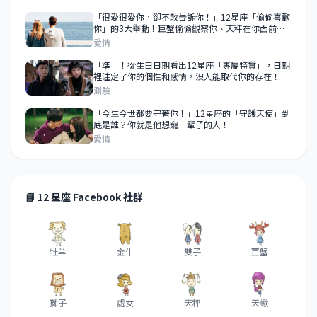
「很愛很愛你，卻不敢告訴你！」12星座「偷偷喜歡
你」的3大舉動！巨蟹偷偷觀察你、天秤在你面前求
表現！
愛情
「準」！從生日日期看出12星座「專屬特質」，日期
裡注定了你的個性和感情，沒人能取代你的存在！
測驗
「今生今世都要守著你！」12星座的「守護天使」到
底是誰？你就是他想寵一輩子的人！
愛情
📘 12 星座 Facebook 社群
牡羊
金牛
雙子
巨蟹
獅子
處女
天秤
天蠍