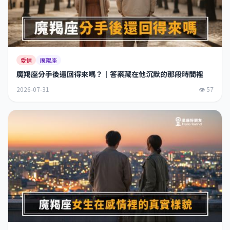
愛情
魔羯座
魔羯座分手後還回得來嗎？｜答案藏在他沉默的那段時間裡
2026-07-31
👁 57