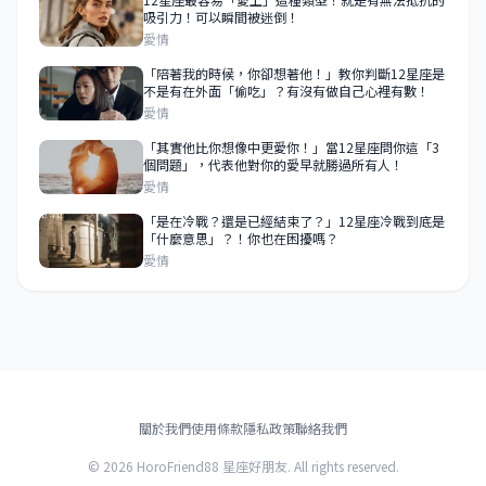
吸引力！可以瞬間被迷倒！
愛情
「陪著我的時候，你卻想著他！」教你判斷12星座是
不是有在外面「偷吃」？有沒有做自己心裡有數！
愛情
「其實他比你想像中更愛你！」當12星座問你這「3
個問題」，代表他對你的愛早就勝過所有人！
愛情
「是在冷戰？還是已經結束了？」12星座冷戰到底是
「什麼意思」？！你也在困擾嗎？
愛情
關於我們
使用條款
隱私政策
聯絡我們
© 2026 HoroFriend88 星座好朋友. All rights reserved.