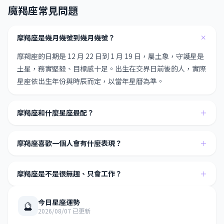
魔羯座常見問題
＋
摩羯座是幾月幾號到幾月幾號？
摩羯座的日期是 12 月 22 日到 1 月 19 日，屬土象，守護星是
土星，務實堅毅、目標感十足。出生在交界日前後的人，實際
星座依出生年份與時辰而定，以當年星曆為準。
摩羯座和什麼星座最配？
＋
摩羯座喜歡一個人會有什麼表現？
＋
摩羯座是不是很無趣、只會工作？
＋
今日星座運勢
🔮
2026/08/07 已更新