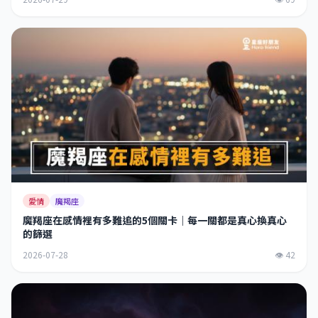
愛情
魔羯座
魔羯座在感情裡有多難追的5個關卡｜每一關都是真心換真心
的篩選
2026-07-28
👁 42