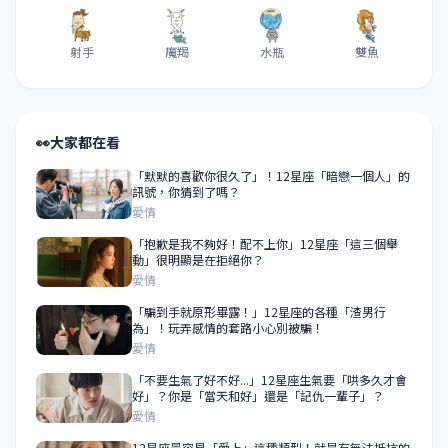
射手
魔羯
水瓶
雙魚
👀
大家都在看
「默默的喜歡你很久了」！12星座「暗戀一個人」的
訊號，你猜到了嗎？
愛情
「抱歉是我不夠好！配不上你」12星座「這三個舉
動」很明顯是在拒絕你？
愛情
「騙到手就原形畢露！」12星座的各種「渣男行
為」！玩弄感情的套路小心別被騙！
愛情
「不要生氣了好不好...」12星座生氣要「哄多久才會
好」？你是「當天和好」還是「記仇一輩子」？
愛情
12星座最容易「愛上」這種類型！就是有無法抵抗的