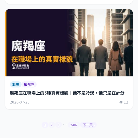
職場
魔羯座
魔羯座在職場上的5種真實樣貌｜他不是冷漠，他只是在計分
2026-07-23
👁 12
…
1
2
3
2487
下一頁 ›