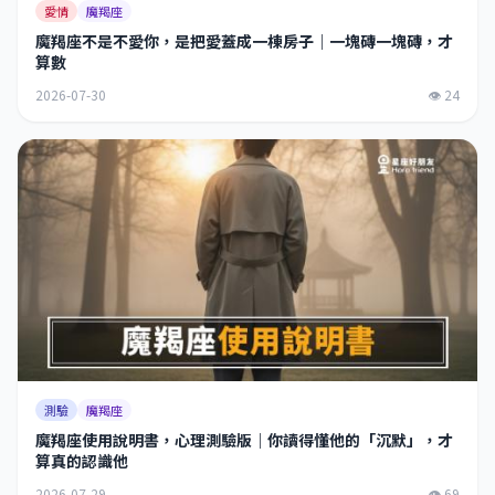
愛情
魔羯座
魔羯座不是不愛你，是把愛蓋成一棟房子｜一塊磚一塊磚，才
算數
2026-07-30
👁 24
測驗
魔羯座
魔羯座使用說明書，心理測驗版｜你讀得懂他的「沉默」，才
算真的認識他
2026-07-29
👁 69