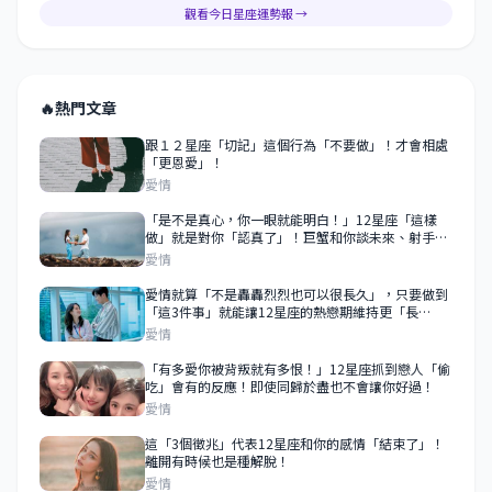
觀看今日星座運勢報 →
🔥
熱門文章
跟１２星座「切記」這個行為「不要做」！才會相處
「更恩愛」！
愛情
「是不是真心，你一眼就能明白！」12星座「這樣
做」就是對你「認真了」！巨蟹和你談未來、射手為
你停留！
愛情
愛情就算「不是轟轟烈烈也可以很長久」，只要做到
「這3件事」就能讓12星座的熱戀期維持更「長
久」！
愛情
「有多愛你被背叛就有多恨！」12星座抓到戀人「偷
吃」會有的反應！即使同歸於盡也不會讓你好過！
愛情
這「3個徵兆」代表12星座和你的感情「結束了」！
離開有時候也是種解脫！
愛情