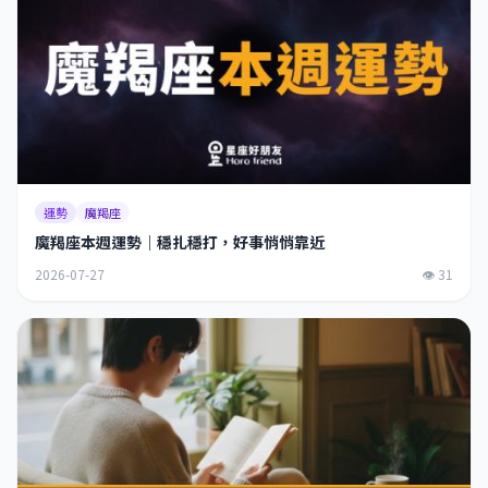
運勢
魔羯座
魔羯座本週運勢｜穩扎穩打，好事悄悄靠近
2026-07-27
👁 31