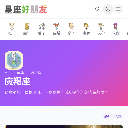
牡羊
金牛
雙子
巨蟹
獅子
處女
天秤
天蠍
✦ 十二星座 · 魔羯座
魔羯座
務實堅毅、目標明確，一步步邁向成功是他們的人生態度。
最新
人氣