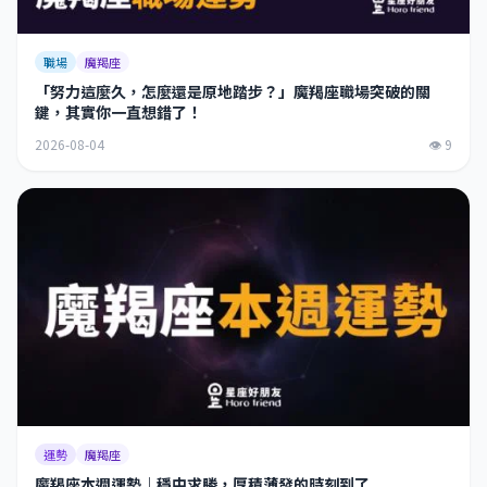
職場
魔羯座
「努力這麼久，怎麼還是原地踏步？」魔羯座職場突破的關
鍵，其實你一直想錯了！
2026-08-04
👁 9
運勢
魔羯座
魔羯座本週運勢｜穩中求勝，厚積薄發的時刻到了