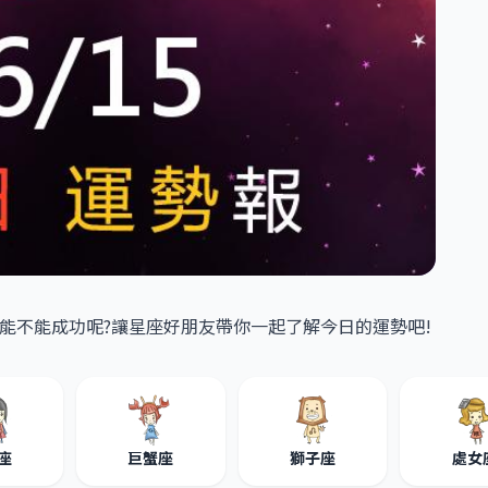
能不能成功呢?讓星座好朋友帶你一起了解今日的運勢吧!
座
巨蟹座
獅子座
處女