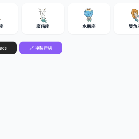
座
魔羯座
水瓶座
雙魚
ads
🔗 複製連結