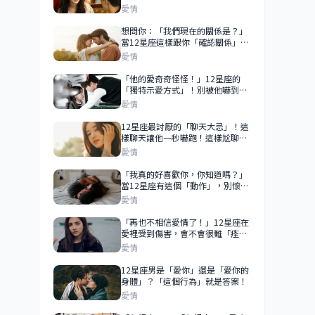
愛情的滋味！
愛情
想問你：「我們現在的關係是？」
當12星座這樣跟你「確認關係」，
你們才是戀人關係！
愛情
「他的愛奇奇怪怪！」12星座的
「獨特示愛方式」！別被他嚇到，
他只是太喜歡你！
愛情
12星座最討厭的「聊天大忌」！這
樣聊天讓他一秒嚇跑！這樣尬聊實
在讓人很尷尬！
愛情
「我真的好喜歡你，你知道嗎？」
當12星座有這個「動作」，別懷
疑！他已經「愛上你」！
愛情
「再也不相信愛情了！」12星座在
愛裡受到傷害，會不會很難「痊
癒」？牡羊沒什麼過不去、雙魚有
愛情
一百個放不下的理由！
12星座男是「愛你」還是「愛你的
身體」？「這個行為」就是答案！
愛情