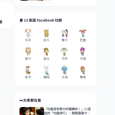
📘 12 星座 Facebook 社群
座
牡羊
金牛
雙子
巨蟹
獅子
處女
天秤
天蠍
射手
魔羯
水瓶
雙魚
👀
大家都在看
「吃醋是戀愛中的醍醐味！」12星
座的「吃醋排行」，酸酸甜甜才是