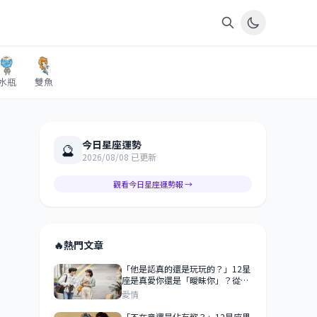
水瓶
雙魚
今日星座運勢
🔮
2026/08/08 已更新
觀看今日星座運勢報 →
🔥
熱門文章
「他是認真的還是玩玩的？」12星
座是真愛你還是「曖昧你」？從這
些行為就看得出來！
愛情
「不在意還是佔有慾？」12星座男