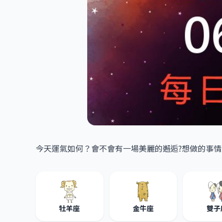
今天運氣如何？會不會有一場美麗的邂逅?想做的事情
牡羊座
金牛座
雙子