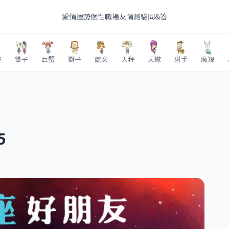
愛情
運勢
個性
職場
友情
測驗
問&答
牛
雙子
巨蟹
獅子
處女
天秤
天蠍
射手
魔羯
5