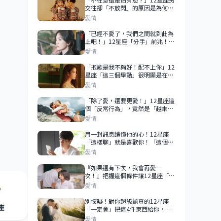
交往卻「不放閃」的原因是為何？
他是捨不得曝光還是根本不愛你？
愛情
「已經不愛了，我們之間就到此為
止吧！」12星座「分手」前兆！
99％是想離開你！
愛情
「抱歉是我不夠好！配不上你」12
星座「這三個舉動」很明顯是在拒
絕你？
愛情
「除了愛，還要更愛！」12星座這
個「反常行為」，竟然是「越來越
愛你」的表現！
愛情
用一封訊息讀懂他的心！12星座
「這樣聊」就是喜歡你！「這個星
座」越喜歡你越不會秒回！
愛情
『如果還有下次，我會再愛一
次！』把握這個條件讓12星座「重
新愛上」你！能不能再愛他一次？
愛情
別懷疑！對你超級認真的12星座
座
「一定會」把這4件東西給你，早
已走心的舉動！
愛情