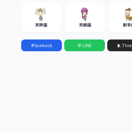
天秤座
天蠍座
射手
f
Facebook
💬 LINE
🧵 Thre