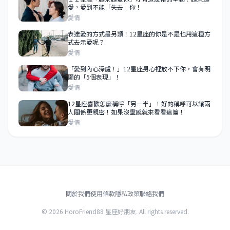
愛，愛到不能「失去」你！
愛情
表達愛的方式最另類！12星座的你是不是也用這種方
式去示愛呢？
愛情
「愛到內心深處！」12星座男心裡放不下你，會有明
顯的「5個表現」！
愛情
12星座喜歡怎麼稱呼「另一半」！好的稱呼可以讓兩
人關係更親密！如果沒靈感就來看看這篇！
愛情
關於我們
使用條款
隱私政策
聯絡我們
© 2026 HoroFriend88 星座好朋友. All rights reserved.