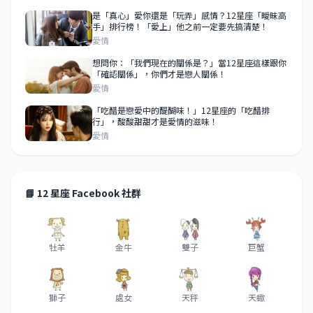
是「真心」愛你還是「玩弄」感情？12星座「曖昧高
手」排行榜！「愛上」他之前一定要先搞清楚！
愛情
想問你：「我們現在的關係是？」當12星座這樣跟你
「確認關係」，你們才是戀人關係！
愛情
「吃醋是戀愛中的醍醐味！」12星座的「吃醋排
行」，酸酸甜甜才是愛情的滋味！
愛情
📘 12 星座 Facebook 社群
牡羊
金牛
雙子
巨蟹
獅子
處女
天秤
天蠍