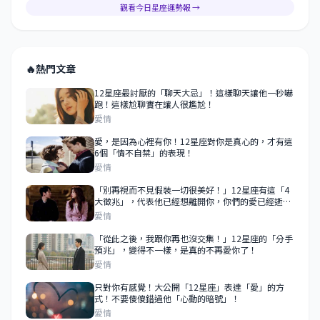
觀看今日星座運勢報 →
🔥
熱門文章
12星座最討厭的「聊天大忌」！這樣聊天讓他一秒嚇
跑！這樣尬聊實在讓人很尷尬！
愛情
愛，是因為心裡有你！12星座對你是真心的，才有這
6個「情不自禁」的表現！
愛情
「別再視而不見假裝一切很美好！」12星座有這「4
大徵兆」，代表他已經想離開你，你們的愛已經逝去
了！
愛情
「從此之後，我跟你再也沒交集！」12星座的「分手
預兆」，變得不一樣，是真的不再愛你了！
愛情
只對你有感覺！大公開「12星座」表達「愛」的方
式！不要傻傻錯過他「心動的暗號」！
愛情