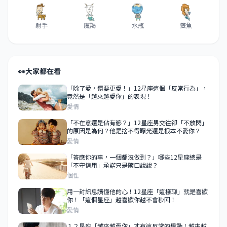
射手
魔羯
水瓶
雙魚
👀
大家都在看
「除了愛，還要更愛！」12星座這個「反常行為」，
竟然是「越來越愛你」的表現！
愛情
「不在意還是佔有慾？」12星座男交往卻「不放閃」
的原因是為何？他是捨不得曝光還是根本不愛你？
愛情
「答應你的事，一個都沒做到？」哪些12星座總是
「不守信用」承諾只是隨口說說？
個性
用一封訊息讀懂他的心！12星座「這樣聊」就是喜歡
你！「這個星座」越喜歡你越不會秒回！
愛情
１２星座「越來越愛你」才有這反常的舉動！越來越