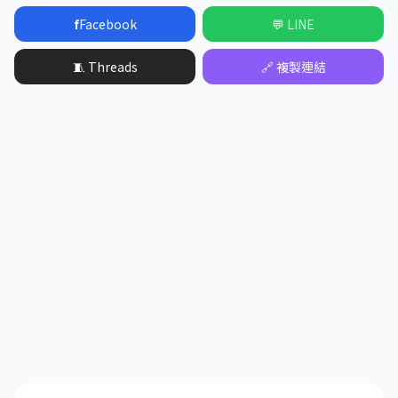
f
Facebook
💬 LINE
🧵 Threads
🔗 複製連結