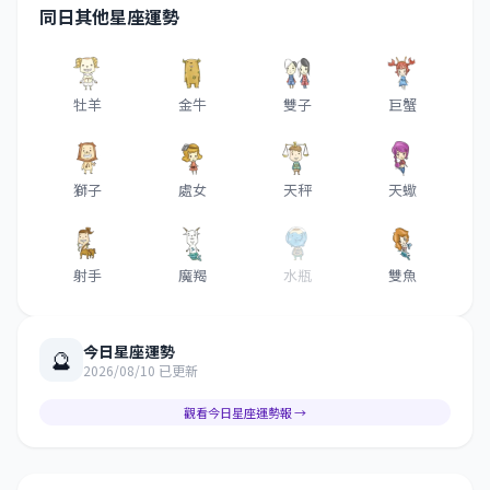
同日其他星座運勢
牡羊
金牛
雙子
巨蟹
獅子
處女
天秤
天蠍
射手
魔羯
水瓶
雙魚
今日星座運勢
🔮
2026/08/10 已更新
觀看今日星座運勢報 →