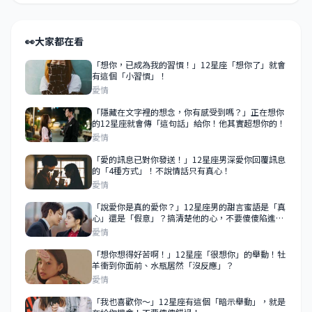
👀
大家都在看
「想你，已成為我的習慣！」12星座「想你了」就會
有這個「小習慣」！
愛情
「隱藏在文字裡的想念，你有感受到嗎？」正在想你
的12星座就會傳「這句話」給你！他其實超想你的！
愛情
「愛的訊息已對你發送！」12星座男深愛你回覆訊息
的「4種方式」！不說情話只有真心！
愛情
「說愛你是真的愛你？」12星座男的甜言蜜語是「真
心」還是「假意」？搞清楚他的心，不要傻傻陷進愛
情裡！
愛情
「想你想得好苦啊！」12星座「很想你」的舉動！牡
羊衝到你面前、水瓶居然「沒反應」？
愛情
「我也喜歡你～」12星座有這個「暗示舉動」，就是