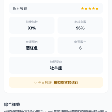
理財投資
★★★★★
健康指數
商談指數
93%
96%
幸運顏色
幸運數字
酒紅色
6
速配星座
牡羊座
✨ 今日短評
按照期望的進行
綜合運勢
你的運勢簡直得心應手，一切都按照你期望的節奏進行著。