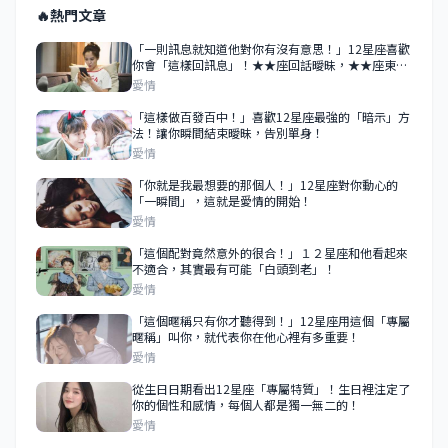
🔥
熱門文章
「一則訊息就知道他對你有沒有意思！」12星座喜歡
你會「這樣回訊息」！★★座回話曖昧，★★座東南
西北都能聊！
愛情
「這樣做百發百中！」喜歡12星座最強的「暗示」方
法！讓你瞬間結束曖昧，告別單身！
愛情
「你就是我最想要的那個人！」12星座對你動心的
「一瞬間」，這就是愛情的開始！
愛情
「這個配對竟然意外的很合！」１２星座和他看起來
不適合，其實最有可能「白頭到老」！
愛情
「這個暱稱只有你才聽得到！」12星座用這個「專屬
暱稱」叫你，就代表你在他心裡有多重要！
愛情
從生日日期看出12星座「專屬特質」！生日裡注定了
你的個性和感情，每個人都是獨一無二的！
愛情