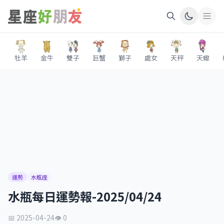
牡羊
金牛
雙子
巨蟹
獅子
處女
天秤
天蠍
運勢
水瓶座
水瓶每日運勢報-2025/04/24
📅 2025-04-24
👁 0