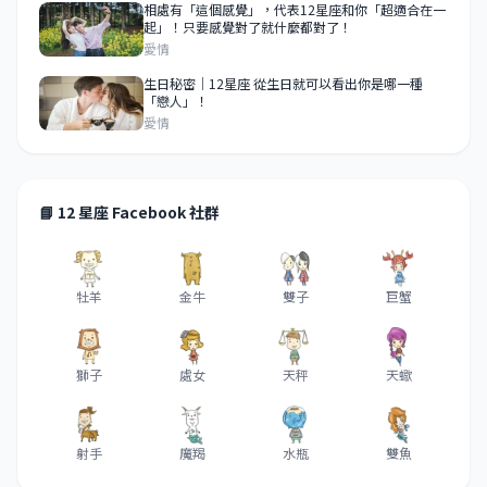
相處有「這個感覺」，代表12星座和你「超適合在一
起」！只要感覺對了就什麼都對了！
愛情
生日秘密｜12星座 從生日就可以看出你是哪一種
「戀人」！
愛情
📘 12 星座 Facebook 社群
牡羊
金牛
雙子
巨蟹
獅子
處女
天秤
天蠍
射手
魔羯
水瓶
雙魚