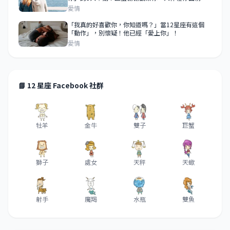
表現！
愛情
「我真的好喜歡你，你知道嗎？」當12星座有這個
「動作」，別懷疑！他已經「愛上你」！
愛情
📘 12 星座 Facebook 社群
牡羊
金牛
雙子
巨蟹
獅子
處女
天秤
天蠍
射手
魔羯
水瓶
雙魚