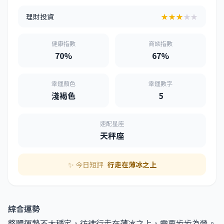
理財投資
★★★
★★
健康指數
商談指數
70%
67%
幸運顏色
幸運數字
淺褐色
5
速配星座
天秤座
✨ 今日短評
行走在薄冰之上
綜合運勢
整體運勢不大穩定，彷彿行走在薄冰之上，需要步步為營。