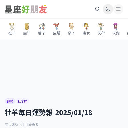
牡羊
金牛
雙子
巨蟹
獅子
處女
天秤
天蠍
運勢
牡羊座
牡羊每日運勢報-2025/01/18
📅 2025-01-18
👁 0