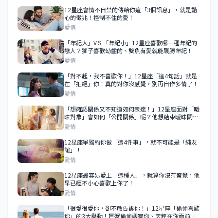
12星座會情不自禁的傳給你這「3個訊息」，就是動
心的徵兆！控制不住的愛！
愛情
「年紀大」V.S.「年紀小」12星座喜歡哪一種年紀的
戀人？獅子喜歡幼齒的、雙魚有愛就能戰勝年紀！
愛情
​​​​​​​「對不起，我不喜歡你！」12星座「這4句話」就是
在「拒絕」你！真的對你沒感覺，別再自作多情了！
愛情
「想確認關係又不知道如何表達！」12星座面對「曖
昧對象」會如何「公開關係」呢？他想結束曖昧關係
成為你的戀人！
愛情
12星座單獨約你做「這4件事」，就不可能是「純友
誼」！
愛情
12星座最容易愛上「這種人」，就算你沒有察覺，他
早已經不小心喜歡上你了！
愛情
「很愛很愛你，卻不敢告訴你！」12星座「偷偷喜歡
你」的3大舉動！巨蟹偷偷觀察你、天秤在你面前求