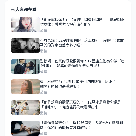
👀
大家都在看
「他在試探你！」12星座「問這個問題」，就是想跟
你交往！看看你心裡有沒有他？
愛情
不可思議！12星座獨特的「床上癖好」有哪些！跟他
平常的形象也差太多了吧！
愛情
別懷疑！他真的很愛很愛你！12星座主動為你做「這
4件事」，是真的愛你愛到無法自拔！
愛情
這「3個徵兆」代表12星座和你的感情「結束了」！
離開有時候也是種解脫！
愛情
「他是認真的還是玩玩的？」12星座是真愛你還是
「曖昧你」？從這些行為就看得出來！
愛情
「愛你還是玩你！」從12星座這「5種行為」就能判
斷，你和他的曖昧有沒有結果！
愛情