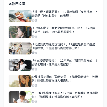
🔥
熱門文章
「除了愛，還要更愛！」12星座這個「反常行為」，
竟然是「越來越愛你」的表現！
愛情
「已經不愛了，我們之間就到此為止吧！」12星座
「分手」前兆！99％是想離開你！
愛情
「他是認真的還是玩玩的？」12星座是真愛你還是
「曖昧你」？從這些行為就看得出來！
愛情
「他的愛奇奇怪怪！」12星座的「獨特示愛方式」！
別被他嚇到，他只是太喜歡你！
愛情
12星座最討厭的「聊天大忌」！這樣聊天讓他一秒嚇
跑！這樣尬聊實在讓人很尷尬！
愛情
用一封訊息讀懂他的心！12星座「這樣聊」就是喜歡
你！「這個星座」越喜歡你越不會秒回！
愛情