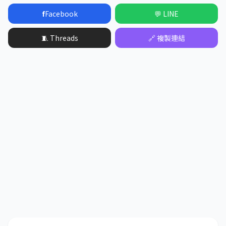
f
Facebook
💬 LINE
🧵 Threads
🔗 複製連結