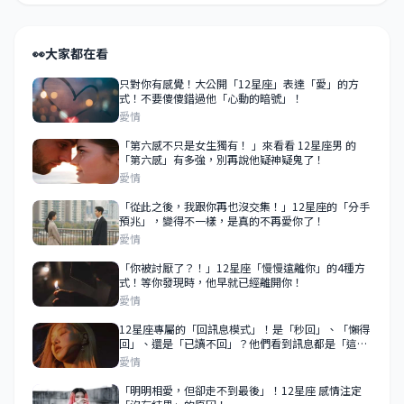
👀
大家都在看
只對你有感覺！大公開「12星座」表達「愛」的方
式！不要傻傻錯過他「心動的暗號」！
愛情
「第六感不只是女生獨有！ 」來看看 12星座男 的
「第六感」有多強，別再說他疑神疑鬼了！
愛情
「從此之後，我跟你再也沒交集！」12星座的「分手
預兆」，變得不一樣，是真的不再愛你了！
愛情
「你被討厭了？！」12星座「慢慢遠離你」的4種方
式！等你發現時，他早就已經離開你！
愛情
12星座專屬的「回訊息模式」！是「秒回」、「懶得
回」、還是「已讀不回」？他們看到訊息都是「這樣
做」！
愛情
「明明相愛，但卻走不到最後」！12星座 感情注定