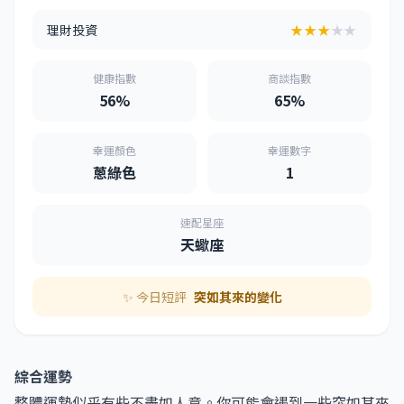
理財投資
★★★
★★
健康指數
商談指數
56%
65%
幸運顏色
幸運數字
蔥綠色
1
速配星座
天蠍座
✨ 今日短評
突如其來的變化
綜合運勢
整體運勢似乎有些不盡如人意。你可能會遇到一些突如其來