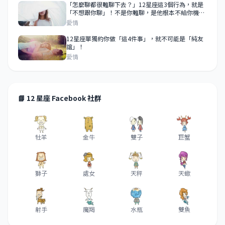
「怎麼聊都很難聊下去？」12星座這3個行為，就是
「不想跟你聊」！不是你難聊，是他根本不給你機
會！
愛情
12星座單獨約你做「這4件事」，就不可能是「純友
誼」！
愛情
📘 12 星座 Facebook 社群
牡羊
金牛
雙子
巨蟹
獅子
處女
天秤
天蠍
射手
魔羯
水瓶
雙魚