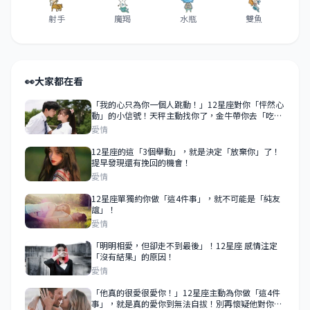
射手
魔羯
水瓶
雙魚
👀
大家都在看
「我的心只為你一個人跳動！」12星座對你「怦然心
動」的小信號！天秤主動找你了，金牛帶你去「吃好
吃的」！
愛情
12星座的這「3個舉動」，就是決定「放棄你」了！
提早發現還有挽回的機會！
愛情
12星座單獨約你做「這4件事」，就不可能是「純友
誼」！
愛情
「明明相愛，但卻走不到最後」！12星座 感情注定
「沒有結果」的原因！
愛情
「他真的很愛很愛你！」12星座主動為你做「這4件
事」，就是真的愛你到無法自拔！別再懷疑他對你的