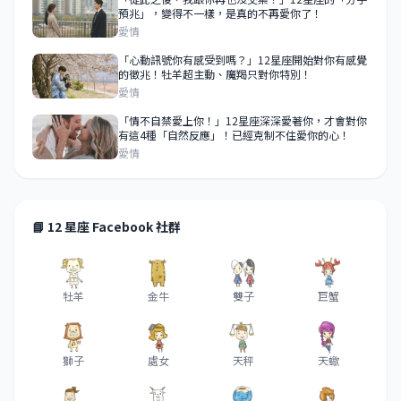
預兆」，變得不一樣，是真的不再愛你了！
愛情
「心動訊號你有感受到嗎？」12星座開始對你有感覺
的徵兆！牡羊超主動、魔羯只對你特別！
愛情
「情不自禁愛上你！」12星座深深愛著你，才會對你
有這4種「自然反應」！已經克制不住愛你的心！
愛情
📘 12 星座 Facebook 社群
牡羊
金牛
雙子
巨蟹
獅子
處女
天秤
天蠍