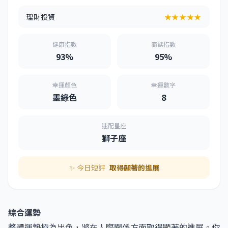
理財投資
★★★★★
健康指數
商談指數
93%
95%
幸運顏色
幸運數字
墨綠色
8
速配星座
獅子座
✨ 今日短評
取得顯著的進展
綜合運勢
整體運勢極為出色，將在人際關係方面取得顯著的進展。你