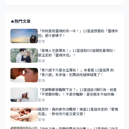
🔥
熱門文章
「你就是我靈魂的另一半！」12星座想要的「靈魂伴
侶」是什麼樣子！
愛情
「是情人也是朋友！」12星座和OO座個性最相似，
是注定的「靈魂伴侶」！
愛情
「第六感不只是女生獨有！ 」來看看 12星座男 的
「第六感」有多強，別再說他疑神疑鬼了！
愛情
「怎麼聊都很難聊下去？」12星座這3個行為，就是
「不想跟你聊」！不是你難聊，是他根本不給你機
會！
愛情
遇見你，真的拿你沒輒耶！揭密12星座命定的「愛情
剋星」，對他你只能又愛又恨！
愛情
「從此之後，我跟你再也沒交集！」12星座的「分手