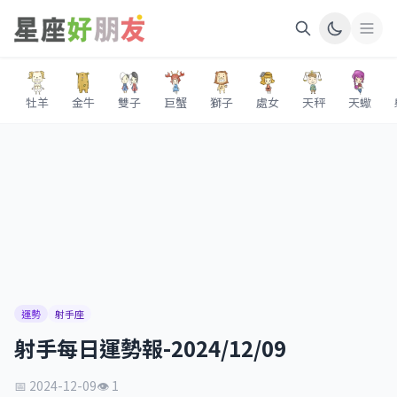
牡羊
金牛
雙子
巨蟹
獅子
處女
天秤
天蠍
運勢
射手座
射手每日運勢報-2024/12/09
📅 2024-12-09
👁 1