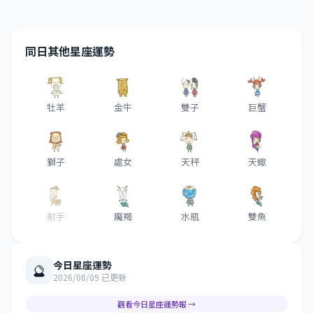
同日其他星座運勢
牡羊
金牛
雙子
巨蟹
獅子
處女
天秤
天蠍
射手
魔羯
水瓶
雙魚
今日星座運勢
🔮
2026/08/09 已更新
觀看今日星座運勢報 →