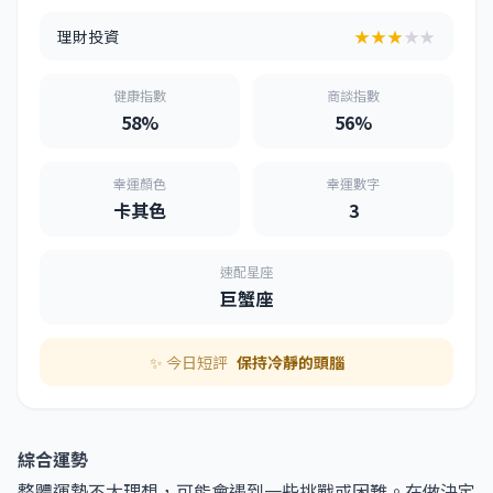
理財投資
★★★
★★
健康指數
商談指數
58%
56%
幸運顏色
幸運數字
卡其色
3
速配星座
巨蟹座
✨ 今日短評
保持冷靜的頭腦
綜合運勢
整體運勢不太理想，可能會遇到一些挑戰或困難。在做決定