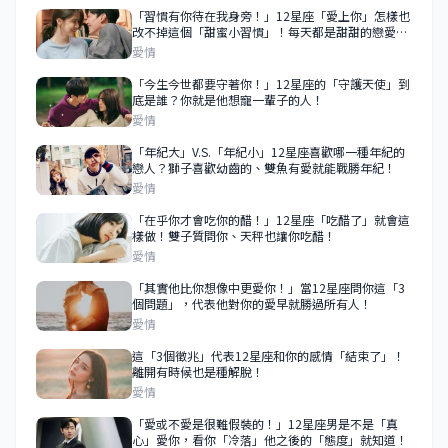
「習慣有你待在我身旁！」12星座「愛上你」怎樣也
改不掉這個「甜蜜小習慣」！每天都是甜甜的戀愛情
節！
愛情
「今生今世都要守著你！」12星座的「守護天使」到
底是誰？你就是他想寵一輩子的人！
愛情
「年紀大」V.S.「年紀小」12星座喜歡哪一種年紀的
戀人？獅子喜歡幼齒的、雙魚有愛就能戰勝年紀！
愛情
「在乎你才會吃你的醋！」12星座「吃醋了」就會這
樣做！雙子質問你、天秤也讓你吃醋！
愛情
「其實他比你想像中更愛你！」當12星座問你這「3
個問題」，代表他對你的愛早就勝過所有人！
愛情
這「3個徵兆」代表12星座和你的感情「結束了」！
離開有時候也是種解脫！
愛情
「愛或不愛是很難假裝的！」12星座男是不是「真
心」愛你，看你「冷落」他之後的「態度」就知道！