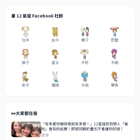
📘 12 星座 Facebook 社群
牡羊
金牛
雙子
巨蟹
獅子
處女
天秤
天蠍
射手
魔羯
水瓶
雙魚
👀
大家都在看
「有多愛你被背叛就有多恨！」12星座抓到戀人「偷
吃」會有的反應！即使同歸於盡也不會讓你好過！
愛情