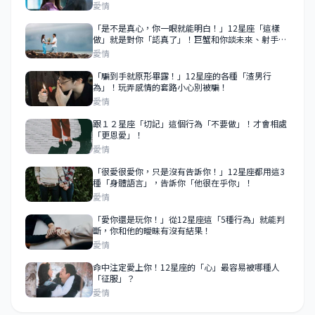
愛情
「是不是真心，你一眼就能明白！」12星座「這樣
做」就是對你「認真了」！巨蟹和你談未來、射手為
你停留！
愛情
「騙到手就原形畢露！」12星座的各種「渣男行
為」！玩弄感情的套路小心別被騙！
愛情
跟１２星座「切記」這個行為「不要做」！才會相處
「更恩愛」！
愛情
「很愛很愛你，只是沒有告訴你！」12星座都用這3
種「身體語言」，告訴你「他很在乎你」！
愛情
「愛你還是玩你！」從12星座這「5種行為」就能判
斷，你和他的曖昧有沒有結果！
愛情
命中注定愛上你！12星座的「心」最容易被哪種人
「征服」？
愛情