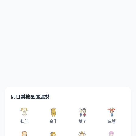
同日其他星座運勢
牡羊
金牛
雙子
巨蟹