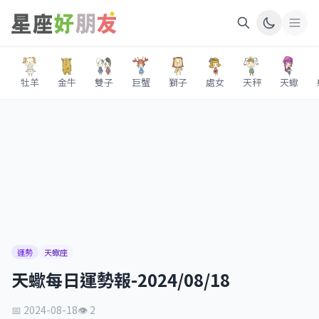
牡羊
金牛
雙子
巨蟹
獅子
處女
天秤
天蠍
運勢
天蠍座
天蠍每日運勢報-2024/08/18
📅 2024-08-18
👁 2