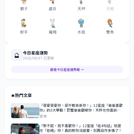
獅子
處女
天秤
天蠍
射手
魔羯
水瓶
雙魚
今日星座運勢
🔮
2026/08/07 已更新
觀看今日星座運勢報 →
🔥
熱門文章
「很愛很愛你，卻不敢告訴你！」12星座「偷偷喜歡
你」的3大舉動！巨蟹偷偷觀察你、天秤在你面前求
表現！
愛情
​​​​​​​「對不起，我不喜歡你！」12星座「這4句話」就是
在「拒絕」你！真的對你沒感覺，別再自作多情了！