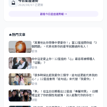
今日星座運勢
🔮
2026/08/07 已更新
觀看今日星座運勢報 →
🔥
熱門文章
「其實他比你想像中更愛你！」當12星座問你這「3
個問題」，代表他對你的愛早就勝過所有人！
愛情
命中注定愛上你！12星座的「心」最容易被哪種人
「征服」？
愛情
「很多時候比起我愛你三個字，這句話更能代表我的
心！」12星座會用「這句話」來代替「我愛你」！
愛情
「準」！從生日日期看出12星座「專屬特質」，日期
裡注定了你的個性和感情，沒人能取代你的存在！
測驗