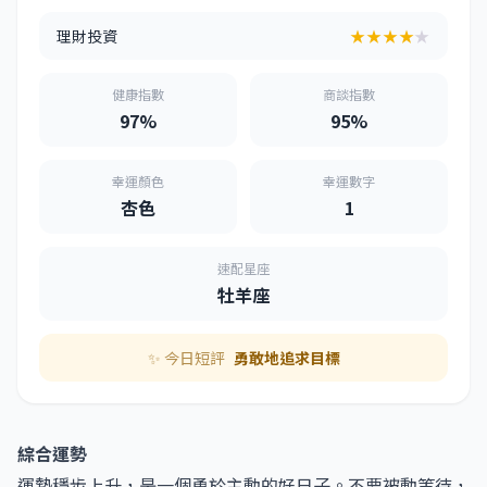
理財投資
★★★★
★
健康指數
商談指數
97%
95%
幸運顏色
幸運數字
杏色
1
速配星座
牡羊座
✨ 今日短評
勇敢地追求目標
綜合運勢
運勢穩步上升，是一個勇於主動的好日子。不要被動等待，