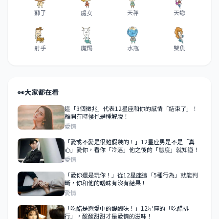
獅子
處女
天秤
天蠍
射手
魔羯
水瓶
雙魚
👀
大家都在看
這「3個徵兆」代表12星座和你的感情「結束了」！
離開有時候也是種解脫！
愛情
「愛或不愛是很難假裝的！」12星座男是不是「真
心」愛你，看你「冷落」他之後的「態度」就知道！
愛情
「愛你還是玩你！」從12星座這「5種行為」就能判
斷，你和他的曖昧有沒有結果！
愛情
「吃醋是戀愛中的醍醐味！」12星座的「吃醋排
行」，酸酸甜甜才是愛情的滋味！