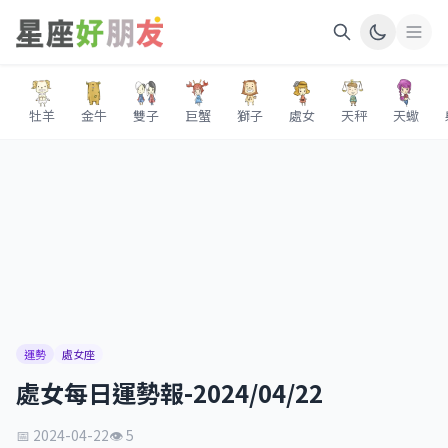
牡羊
金牛
雙子
巨蟹
獅子
處女
天秤
天蠍
運勢
處女座
處女每日運勢報-2024/04/22
📅 2024-04-22
👁 5