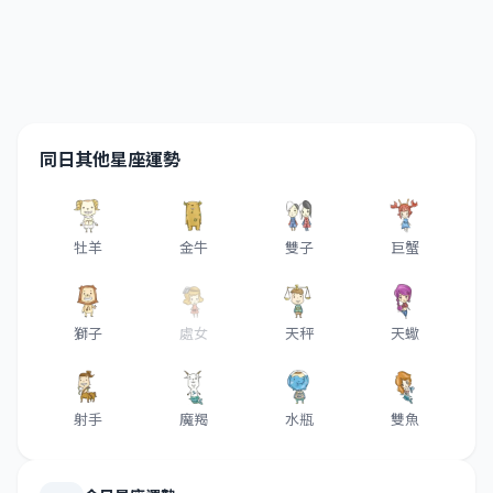
同日其他星座運勢
牡羊
金牛
雙子
巨蟹
獅子
處女
天秤
天蠍
射手
魔羯
水瓶
雙魚