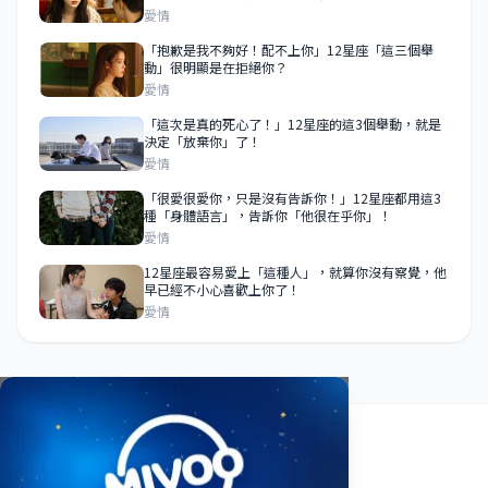
愛情
「抱歉是我不夠好！配不上你」12星座「這三個舉
動」很明顯是在拒絕你？
愛情
「這次是真的死心了！」12星座的這3個舉動，就是
決定「放棄你」了！
愛情
「很愛很愛你，只是沒有告訴你！」12星座都用這3
種「身體語言」，告訴你「他很在乎你」！
愛情
12星座最容易愛上「這種人」，就算你沒有察覺，他
早已經不小心喜歡上你了！
愛情
關於我們
使用條款
隱私政策
聯絡我們