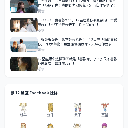
​​​​​​​「對不起，我不喜歡你！」12星座「這4句話」就是
在「拒絕」你！真的對你沒感覺，別再自作多情了！
愛情
「ＯＯＯ，我喜歡你！」12星座愛你最直接的「示愛
表現」！恨不得昭告天下「你是我的」！
愛情
「很愛很愛你，卻不敢告訴你！」12星座「偷偷喜歡
你」的3大舉動！巨蟹偷偷觀察你、天秤在你面前求
表現！
愛情
12星座跟你這樣聊天就是「喜歡你」了！如果不喜歡
你就會有「這種表現」！
愛情
📘 12 星座 Facebook 社群
牡羊
金牛
雙子
巨蟹