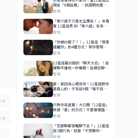
現這「6個反應」，就證明他愛你
愛到深處！
愛情
「第六感不只是女生獨有！ 」來看
看 12星座男 的「第六感」有多
強，別再說他疑神疑鬼了！
愛情
「你被討厭了？！」12星座「慢慢
遠離你」的4種方式！等你發現
時，他早就已經離開你！
愛情
12星座最討厭的「聊天大忌」！這
樣聊天讓他一秒嚇跑！這樣尬聊實
在讓人很尷尬！
愛情
愛，是因為心裡有你！12星座對你
是真心的，才有這6個「情不自
禁」的表現！
愛情
★★
只對你有感覺！大公開「12星座」
表達「愛」的方式！不要傻傻錯過
他「心動的暗號」！
愛情
★★
「怎麼聊都很難聊下去？」12星座
這3個行為，就是「不想跟你
聊」！不是你難聊，是他根本不給
愛情