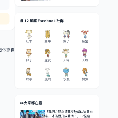
你機會！
📘 12 星座 Facebook 社群
牡羊
金牛
雙子
巨蟹
著依靠自
獅子
處女
天秤
天蠍
射手
魔羯
水瓶
雙魚
👀
大家都在看
「我們之間必須要突破曖昧這層阻
礙，才能晉升成愛情！」12星座男