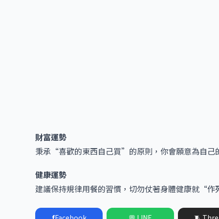
財富運勢
秉承“喜歡的東西自己買”的原則，你會願意為自己
健康運勢
建議保持規律用餐的習慣，切勿仗著身體健康就“作
f
Facebook
💬 LINE
🧵 Thre