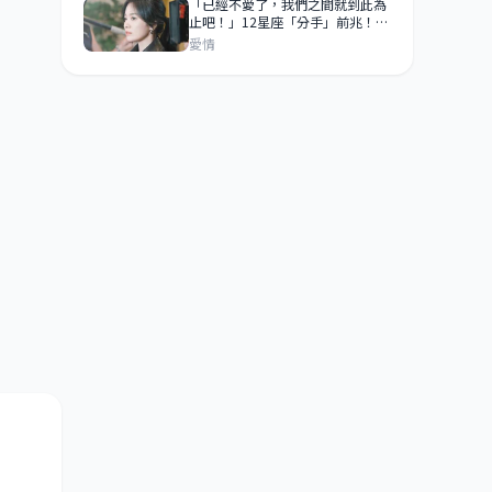
「已經不愛了，我們之間就到此為
止吧！」12星座「分手」前兆！
99％是想離開你！
愛情