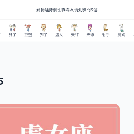
愛情
運勢
個性
職場
友情
測驗
問&答
牛
雙子
巨蟹
獅子
處女
天秤
天蠍
射手
魔羯
5