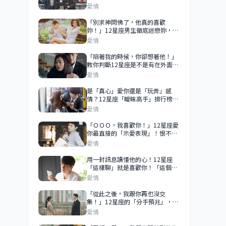
從「曖昧」到「愛上你」的機率大
愛情
公開！這樣的機率就是愛上你的主
要關鍵！
「別求神問佛了，他真的喜歡
妳！」12星座男生徹底迷戀妳，才
會有「這4個」反常行為！
愛情
「陪著我的時候，你卻想著他！」
教你判斷12星座是不是有在外面
「偷吃」？有沒有做自己心裡有
愛情
數！
是「真心」愛你還是「玩弄」感
情？12星座「曖昧高手」排行榜！
「愛上」他之前一定要先搞清楚！
愛情
「ＯＯＯ，我喜歡你！」12星座愛
你最直接的「示愛表現」！恨不得
昭告天下「你是我的」！
愛情
用一封訊息讀懂他的心！12星座
「這樣聊」就是喜歡你！「這個星
座」越喜歡你越不會秒回！
愛情
「從此之後，我跟你再也沒交
集！」12星座的「分手預兆」，變
得不一樣，是真的不再愛你了！
愛情