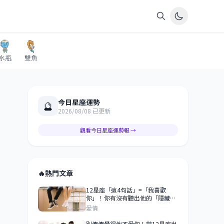
水瓶
雙魚
今日星座運勢
🔮
2026/08/08 已更新
觀看今日星座運勢報 →
🔥
熱門文章
12星座「這4句話」=「我喜歡
你」！你有沒有聽出他的「隱藏告
白」？！
愛情
別傻傻覺得他不愛你！當12星座出