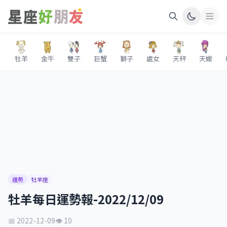
牡羊
金牛
雙子
巨蟹
獅子
處女
天秤
天蠍
運勢
牡羊座
牡羊每日運勢報-2022/12/09
📅 2022-12-09
👁 10