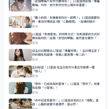
「這個暱稱只有你才聽得到！」12星座用這個「專屬
暱稱」叫你，就代表你在他心裡有多重要！
愛情
「膽小的我，有機會和你在一起嗎？」12星座喜歡你
時，會向你傳送這3個「心動暗號」，這樣的暗示真
的超級明顯！
愛情
12星座「表達愛意」的特殊方式！他表達愛的方式好
像有點特別！這個「奇怪的舉動」竟然是在跟你「示
愛」！
愛情
從生日日期看出12星座「專屬特質」！生日裡注定了
你的個性和感情，每個人都是獨一無二的！
愛情
生日秘密｜12星座 從生日就可以看出你是哪一種
「戀人」！
愛情
「想你，已成為我的習慣！」12星座「想你了」就會
有這個「小習慣」！
愛情
「命中註定我愛你！」12星座命定的2大「絕配」星
座，心動的感覺不是偶然，是必然！
愛情