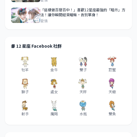
「這樣做百發百中！」喜歡12星座最強的「暗示」方
法！讓你瞬間結束曖昧，告別單身！
愛情
📘 12 星座 Facebook 社群
牡羊
金牛
雙子
巨蟹
獅子
處女
天秤
天蠍
射手
魔羯
水瓶
雙魚