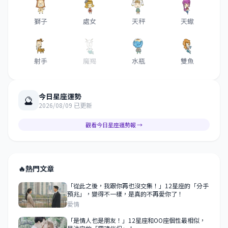
獅子
處女
天秤
天蠍
射手
魔羯
水瓶
雙魚
今日星座運勢
🔮
2026/08/09 已更新
觀看今日星座運勢報 →
🔥
熱門文章
「從此之後，我跟你再也沒交集！」12星座的「分手
預兆」，變得不一樣，是真的不再愛你了！
愛情
「是情人也是朋友！」12星座和OO座個性最相似，