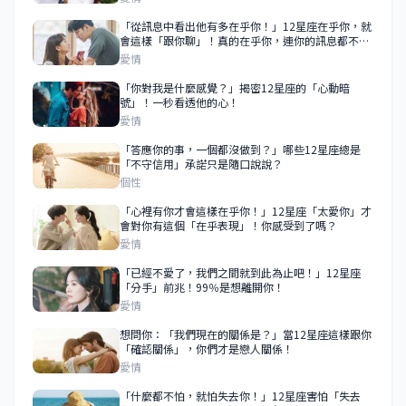
「從訊息中看出他有多在乎你！」12星座在乎你，就
會這樣「跟你聊」！真的在乎你，連你的訊息都不會
敷衍！
愛情
「你對我是什麼感覺？」揭密12星座的「心動暗
號」！一秒看透他的心！
愛情
「答應你的事，一個都沒做到？」哪些12星座總是
「不守信用」承諾只是隨口說說？
個性
「心裡有你才會這樣在乎你！」12星座「太愛你」才
會對你有這個「在乎表現」！你感受到了嗎？
愛情
「已經不愛了，我們之間就到此為止吧！」12星座
「分手」前兆！99％是想離開你！
愛情
想問你：「我們現在的關係是？」當12星座這樣跟你
「確認關係」，你們才是戀人關係！
愛情
「什麼都不怕，就怕失去你！」12星座害怕「失去