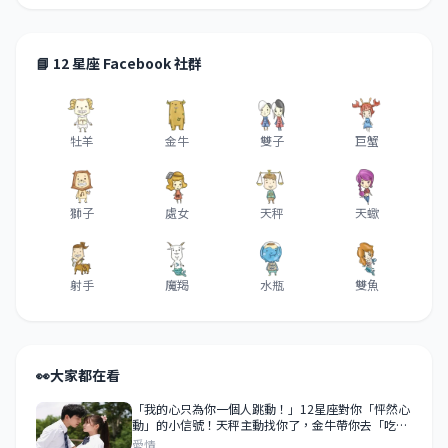
📘 12 星座 Facebook 社群
牡羊
金牛
雙子
巨蟹
獅子
處女
天秤
天蠍
射手
魔羯
水瓶
雙魚
👀
大家都在看
「我的心只為你一個人跳動！」12星座對你「怦然心
動」的小信號！天秤主動找你了，金牛帶你去「吃好
吃的」！
愛情