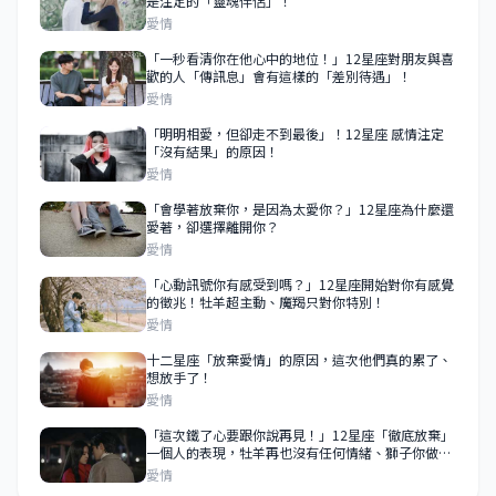
是注定的「靈魂伴侶」！
愛情
「一秒看清你在他心中的地位！」12星座對朋友與喜
歡的人「傳訊息」會有這樣的「差別待遇」！
愛情
「明明相愛，但卻走不到最後」！12星座 感情注定
「沒有結果」的原因！
愛情
「會學著放棄你，是因為太愛你？」12星座為什麼還
愛著，卻選擇離開你？
愛情
「心動訊號你有感受到嗎？」12星座開始對你有感覺
的徵兆！牡羊超主動、魔羯只對你特別！
愛情
十二星座「放棄愛情」的原因，這次他們真的累了、
想放手了！
愛情
「這次鐵了心要跟你說再見！」12星座「徹底放棄」
一個人的表現，牡羊再也沒有任何情緒、獅子你做什
麼都無所謂！
愛情