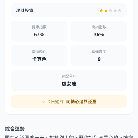
理財投資
★★
★★★
健康指數
商談指數
67%
36%
幸運顏色
幸運數字
卡其色
9
速配星座
處女座
✨ 今日短評
同情心過於泛濫
綜合運勢
同情心泛濫的一天，對於別人的示弱你特別容易心軟。這會