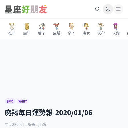
牡羊
金牛
雙子
巨蟹
獅子
處女
天秤
天蠍
運勢
魔羯座
魔羯每日運勢報-2020/01/06
📅 2020-01-06
👁 1,136