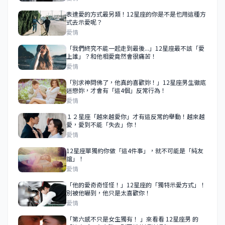
表達愛的方式最另類！12星座的你是不是也用這種方
式去示愛呢？
愛情
「我們終究不能一起走到最後...」12星座最不該「愛
上誰」？和他相愛竟然會很痛苦！
愛情
「別求神問佛了，他真的喜歡妳！」12星座男生徹底
迷戀妳，才會有「這4個」反常行為！
愛情
１２星座「越來越愛你」才有這反常的舉動！越來越
愛，愛到不能「失去」你！
愛情
12星座單獨約你做「這4件事」，就不可能是「純友
誼」！
愛情
「他的愛奇奇怪怪！」12星座的「獨特示愛方式」！
別被他嚇到，他只是太喜歡你！
愛情
「第六感不只是女生獨有！ 」來看看 12星座男 的