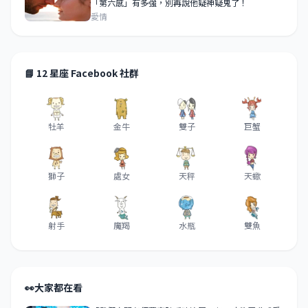
「第六感」有多強，別再說他疑神疑鬼了！
愛情
📘 12 星座 Facebook 社群
牡羊
金牛
雙子
巨蟹
獅子
處女
天秤
天蠍
射手
魔羯
水瓶
雙魚
👀
大家都在看