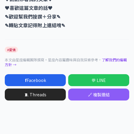
♥喜歡這篇文章的話♥
✎歡迎幫我們按讚＋分享✎
✎轉貼文章記得附上連結唷✎
#愛情
本文由星座編輯團隊撰寫。星座內容屬趣味與自我探索參考，
了解我們的編輯
方針 →
f
Facebook
💬 LINE
🧵 Threads
🔗 複製連結