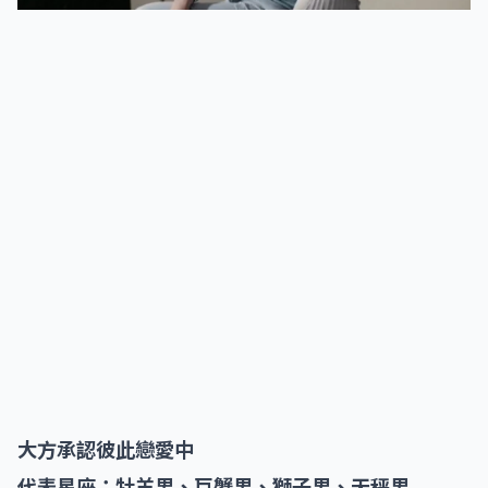
大方承認彼此戀愛中
代表星座：牡羊男、巨蟹男、獅子男、天秤男