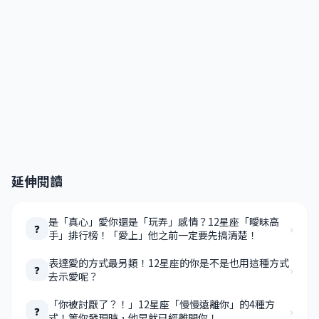
延伸閱讀
是「真心」愛你還是「玩弄」感情？12星座「曖昧高
›
❓
手」排行榜！「愛上」他之前一定要先搞清楚！
表達愛的方式最另類！12星座的你是不是也用這種方式
›
❓
去示愛呢？
「你被討厭了？！」12星座「慢慢遠離你」的4種方
›
❓
式！等你發現時，他早就已經離開你！