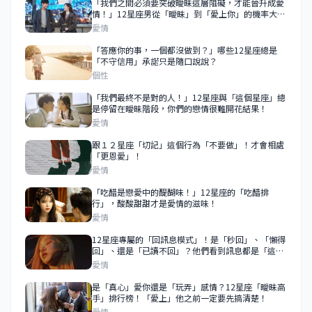
「我們之間必須要突破曖昧這層阻礙，才能晉升成愛
情！」12星座男從「曖昧」到「愛上你」的機率大公
開！這樣的機率就是愛上你的主要關鍵！
愛情
「答應你的事，一個都沒做到？」哪些12星座總是
「不守信用」承諾只是隨口說說？
個性
「我們最終不是對的人！」12星座與「這個星座」總
是停留在曖昧階段，你們的戀情很難開花結果！
愛情
跟１２星座「切記」這個行為「不要做」！才會相處
「更恩愛」！
愛情
「吃醋是戀愛中的醍醐味！」12星座的「吃醋排
行」，酸酸甜甜才是愛情的滋味！
愛情
12星座專屬的「回訊息模式」！是「秒回」、「懶得
回」、還是「已讀不回」？他們看到訊息都是「這樣
做」！
愛情
是「真心」愛你還是「玩弄」感情？12星座「曖昧高
手」排行榜！「愛上」他之前一定要先搞清楚！
愛情