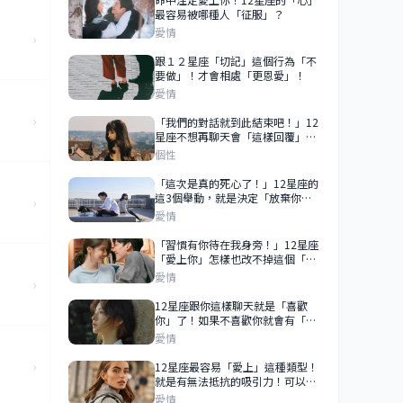
最容易被哪種人「征服」？
愛情
›
跟１２星座「切記」這個行為「不
要做」！才會相處「更恩愛」！
愛情
›
「我們的對話就到此結束吧！」12
星座不想再聊天會「這樣回覆」！
這個時候就別再打擾了！
個性
「這次是真的死心了！」12星座的
這3個舉動，就是決定「放棄你」
›
了！
愛情
「習慣有你待在我身旁！」12星座
「愛上你」怎樣也改不掉這個「甜
蜜小習慣」！每天都是甜甜的戀愛
愛情
›
情節！
12星座跟你這樣聊天就是「喜歡
你」了！如果不喜歡你就會有「這
種表現」！
愛情
›
12星座最容易「愛上」這種類型！
就是有無法抵抗的吸引力！可以瞬
間被迷倒！
愛情