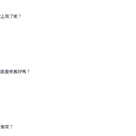
歡上我了呢？
還能重修舊好嗎？
麼衝突？