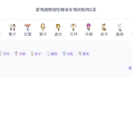
愛情
運勢
個性
職場
友情
測驗
問&答
牛
雙子
巨蟹
獅子
處女
天秤
天蠍
射手
魔羯
天秤
天蠍
射手
魔羯
水瓶
雙魚
最