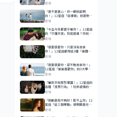
都是因為太愛你！
愛情
「是不是真心，你一眼就能明
白！」12星座「這樣做」就是對你
「認真了」！巨蟹和你談未來、射
愛情
手為你停留！
「今生今世都要守著你！」12星座
的「守護天使」到底是誰？你就是
他想寵一輩子的人！
愛情
「很愛很愛你，只是沒有告訴
你！」12星座都用這3種「身體語
言」，告訴你「他很在乎你」！
愛情
「很愛很愛你，卻不敢告訴你！」
12星座「偷偷喜歡你」的3大舉
動！巨蟹偷偷觀察你、天秤在你面
愛情
前求表現！
「騙到手就原形畢露！」12星座的
各種「渣男行為」！玩弄感情的套
路小心別被騙！
愛情
「抱歉是我不夠好！配不上你」12
星座「這三個舉動」很明顯是在拒
絕你？
愛情