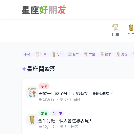
牡羊
金
全部
牡羊
金牛
雙子
巨蟹
獅子
處女
✦
星座問&答
愛情
天蠍一旦說了分手，還有挽回的餘地嗎？
👁 18,633 · 💬 14 則回答
友情
金牛座
金牛討厭一個人會這樣表現！
👁 12,117 · 💬 5 則回答