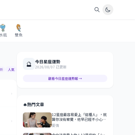
水瓶
雙魚
今日星座運勢
🔮
2026/08/07 已更新
新
人氣
觀看今日星座運勢報 →
›
🔥
熱門文章
12星座最容易愛上「這種人」，就
算你沒有察覺，他早已經不小心喜
›
歡上你了！
愛情
命中注定愛上你！12星座的「心」