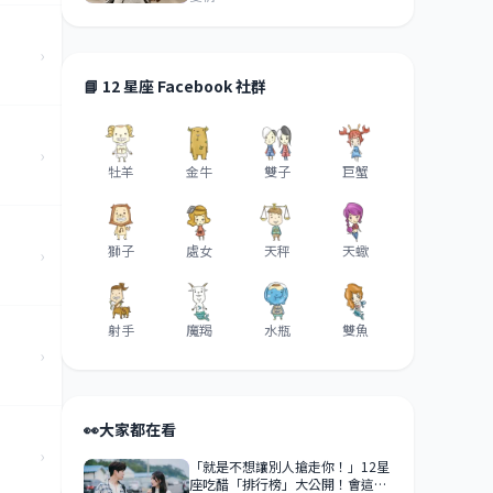
›
📘 12 星座 Facebook 社群
›
牡羊
金牛
雙子
巨蟹
獅子
處女
天秤
天蠍
›
射手
魔羯
水瓶
雙魚
›
👀
大家都在看
›
「就是不想讓別人搶走你！」12星
座吃醋「排行榜」大公開！會這樣