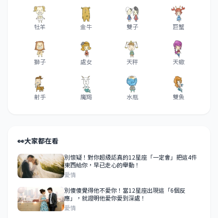
牡羊
金牛
雙子
巨蟹
獅子
處女
天秤
天蠍
射手
魔羯
水瓶
雙魚
👀
大家都在看
別懷疑！對你超級認真的12星座「一定會」把這4件
東西給你，早已走心的舉動！
愛情
別傻傻覺得他不愛你！當12星座出現這「6個反
應」，就證明他愛你愛到深處！
愛情