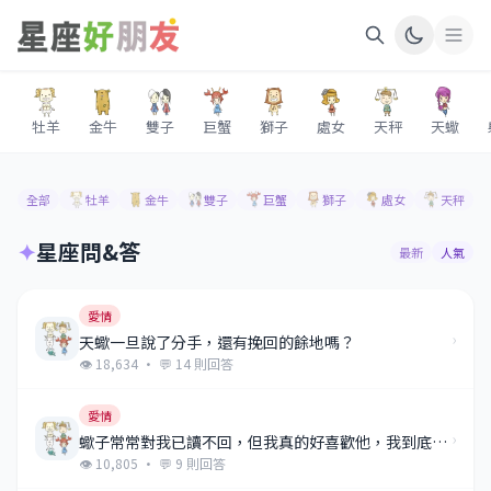
牡羊
金牛
雙子
巨蟹
獅子
處女
天秤
天蠍
全部
牡羊
金牛
雙子
巨蟹
獅子
處女
天秤
✦
星座問&答
最新
人氣
愛情
›
天蠍一旦說了分手，還有挽回的餘地嗎？
👁 18,634 · 💬 14 則回答
愛情
›
蠍子常常對我已讀不回，但我真的好喜歡他，我到底該怎麼辦......
👁 10,805 · 💬 9 則回答