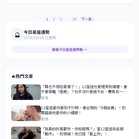
…
1
2
3
25
下一頁 ›
今日星座運勢
🔮
2026/08/08 已更新
觀看今日星座運勢報 →
🔥
熱門文章
「再也不相信愛情了！」12星座在愛裡受到傷害，會
不會很難「痊癒」？牡羊沒什麼過不去、雙魚有一百
個放不下的理由！
愛情
12星座愛你愛到不行時，會出現的「6個反應」！別
再錯過他愛你的小細節！
愛情
「我真的好喜歡你，你知道嗎？」當12星座有這個
「動作」，別懷疑！他已經「愛上你」！