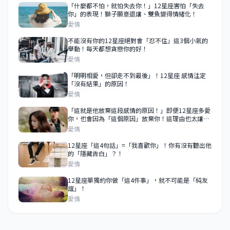
「什麼都不怕，就怕失去你！」12星座害怕「失去
你」的表現！獅子願意退讓、雙魚變得情緒化！
愛情
不能沒有你的12星座絕對會「忍不住」這3個小氣的
舉動！每天都想貪戀你的好！
愛情
「明明相愛，但卻走不到最後」！12星座 感情注定
「沒有結果」的原因！
愛情
「這就是他放棄這段感情的原因！」即便12星座多愛
你，也會因為「這個原因」放棄你！這理由也太讓人
傻眼了吧！
愛情
12星座「這4句話」=「我喜歡你」！你有沒有聽出他
的「隱藏告白」？！
愛情
12星座單獨約你做「這4件事」，就不可能是「純友
誼」！
愛情