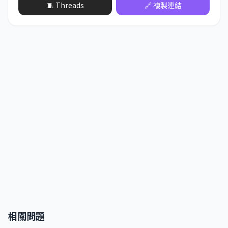
🧵 Threads
🔗 複製連結
相關問題