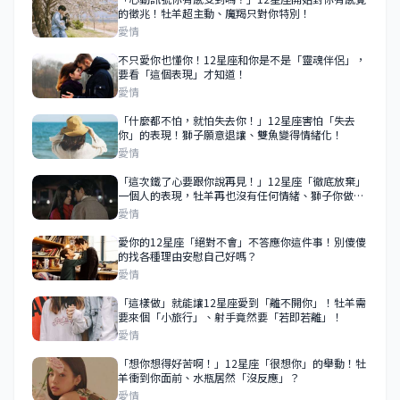
的徵兆！牡羊超主動、魔羯只對你特別！
愛情
不只愛你也懂你！12星座和你是不是「靈魂伴侶」，
要看「這個表現」才知道！
愛情
「什麼都不怕，就怕失去你！」12星座害怕「失去
你」的表現！獅子願意退讓、雙魚變得情緒化！
愛情
「這次鐵了心要跟你說再見！」12星座「徹底放棄」
一個人的表現，牡羊再也沒有任何情緒、獅子你做什
麼都無所謂！
愛情
愛你的12星座「絕對不會」不答應你這件事！別傻傻
的找各種理由安慰自己好嗎？
愛情
「這樣做」就能讓12星座愛到「離不開你」！牡羊需
要來個「小旅行」、射手竟然要「若即若離」！
愛情
「想你想得好苦啊！」12星座「很想你」的舉動！牡
羊衝到你面前、水瓶居然「沒反應」？
愛情