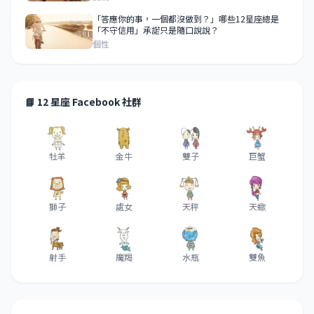
「答應你的事，一個都沒做到？」哪些12星座總是
「不守信用」承諾只是隨口說說？
個性
📘 12 星座 Facebook 社群
牡羊
金牛
雙子
巨蟹
獅子
處女
天秤
天蠍
射手
魔羯
水瓶
雙魚