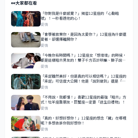
👀
大家都在看
「你對我是什麼感覺？」揭密12星座的「心動暗
號」！一秒看透他的心！
愛情
「會學著放棄你，是因為太愛你？」12星座為什麼還
愛著，卻選擇離開你？
愛情
「今晚你有時間嗎？」12星座女「想壞壞」的時候，
都是這樣暗示男友的！雙子千方百計哄騙、獅子說要
給你補一補？！
愛情
「承諾雖然美好，但是真的可以相信嗎？」12星座的
「承諾」可信度大公開！他是「說到做到」還是「說
說而已」？
愛情
「不用說，我都懂！」喜歡12星座的最強「暗示」方
式！牡羊座靠朋友，巨蟹座一定要「送生日禮物」！
愛情
「真的，好想好想你！」12星座的想念「藏」在哪裡
呢？多想告訴你我好想你！
愛情