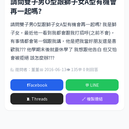
請問雙子男O型跟獅子女A型有機會
再一起嗎?
請問雙子男O型跟獅子女A型有機會再一起嗎? 我是獅
子女，最近他一看到我都會跟我打招呼(之前不會)，
有事情都會第一個跟我講，他是把我當好朋友還是喜
歡我??? 他學期末後就要休學了 我想跟他告白 但又怕
會被拒絕 該怎麼辦???
🙋 提問者：董董
📅 2016-06-13
👁 135
💬 0 則回答
f
Facebook
💬 LINE
🧵 Threads
🔗 複製連結