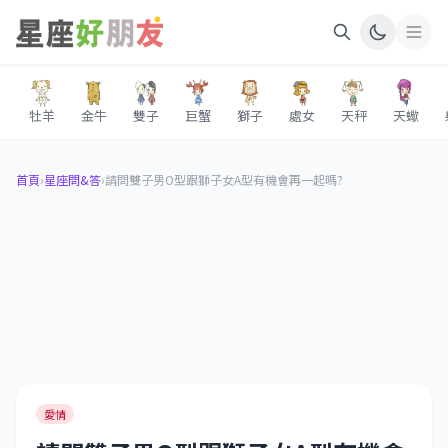
牡羊
金牛
雙子
巨蟹
獅子
處女
天秤
天蠍
首頁
›
星座問&答
›
請問雙子男O型跟獅子女A型有機會再一起嗎?
愛情