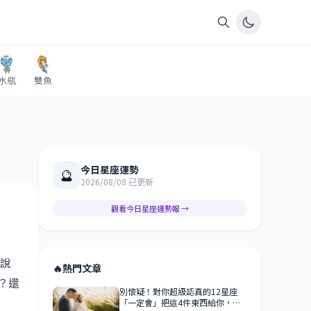
水瓶
雙魚
今日星座運勢
🔮
2026/08/08 已更新
觀看今日星座運勢報 →
我說
🔥
熱門文章
？還
別懷疑！對你超級認真的12星座
「一定會」把這4件東西給你，早