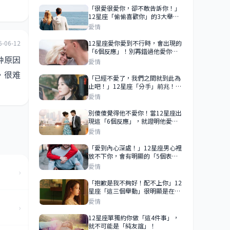
「很愛很愛你，卻不敢告訴你！」
12星座「偷偷喜歡你」的3大舉
動！巨蟹偷偷觀察你、天秤在你面
愛情
前求表現！
6-06-12
12星座愛你愛到不行時，會出現的
「6個反應」！別再錯過他愛你的
种原因
小細節！
愛情
，很难
「已經不愛了，我們之間就到此為
止吧！」12星座「分手」前兆！
99％是想離開你！
愛情
別傻傻覺得他不愛你！當12星座出
現這「6個反應」，就證明他愛你
愛到深處！
愛情
「愛到內心深處！」12星座男心裡
放不下你，會有明顯的「5個表
現」！
愛情
›
「抱歉是我不夠好！配不上你」12
星座「這三個舉動」很明顯是在拒
絕你？
愛情
›
12星座單獨約你做「這4件事」，
就不可能是「純友誼」！