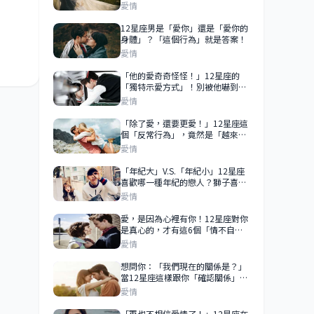
已走心的舉動！
愛情
12星座男是「愛你」還是「愛你的
身體」？「這個行為」就是答案！
愛情
「他的愛奇奇怪怪！」12星座的
「獨特示愛方式」！別被他嚇到，
他只是太喜歡你！
愛情
「除了愛，還要更愛！」12星座這
個「反常行為」，竟然是「越來越
愛你」的表現！
愛情
「年紀大」V.S.「年紀小」12星座
喜歡哪一種年紀的戀人？獅子喜歡
幼齒的、雙魚有愛就能戰勝年紀！
愛情
愛，是因為心裡有你！12星座對你
是真心的，才有這6個「情不自
禁」的表現！
愛情
想問你：「我們現在的關係是？」
當12星座這樣跟你「確認關係」，
你們才是戀人關係！
愛情
「再也不相信愛情了！」12星座在