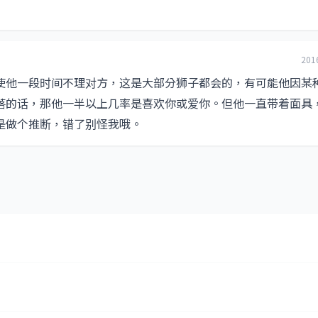
201
使他一段时间不理对方，这是大部分狮子都会的，有可能他因某
落的话，那他一半以上几率是喜欢你或爱你。但他一直带着面具
是做个推断，错了别怪我哦。