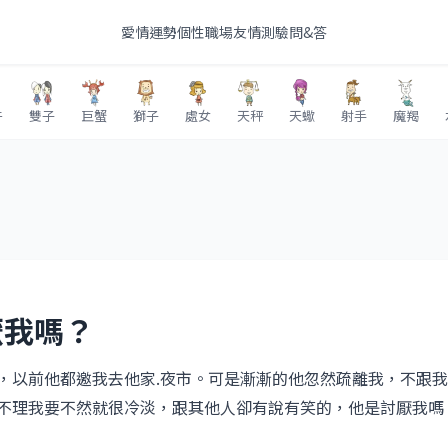
愛情
運勢
個性
職場
友情
測驗
問&答
牛
雙子
巨蟹
獅子
處女
天秤
天蠍
射手
魔羯
厭我嗎？
，以前他都邀我去他家.夜市。可是漸漸的他忽然疏離我，不跟
不理我要不然就很冷淡，跟其他人卻有說有笑的，他是討厭我嗎