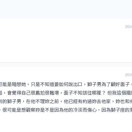
201
201
可能是暗戀她，只是不知道要如何說出口，獅子男為了顧好面子
話，會覺得自己很尷尬很難堪，面子不知該往哪擺？ 但我這個描
到的獅子男，在他不理妳之前，他已經有約過妳去他家，妳也和
，很可能是想觀察妳是不是因為他的冷淡而傷心，因為獅子座的