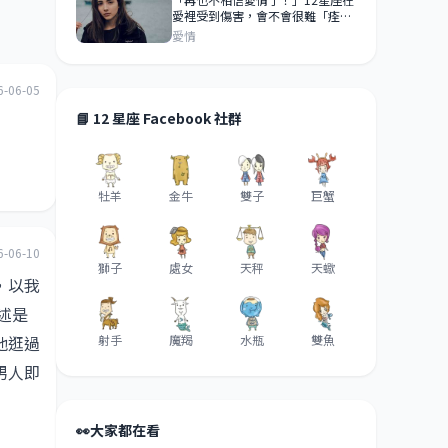
愛裡受到傷害，會不會很難「痊
癒」？牡羊沒什麼過不去、雙魚有
愛情
一百個放不下的理由！
6-06-05
📘 12 星座 Facebook 社群
牡羊
金牛
雙子
巨蟹
6-06-10
獅子
處女
天秤
天蠍
，以我
述是
他逛過
射手
魔羯
水瓶
雙魚
男人即
👀
大家都在看