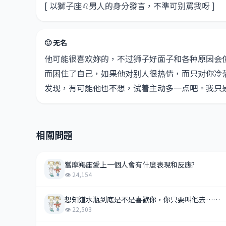
[ 以獅子座♌男人的身分發言，不準可别罵我呀 ]
🙂 无名
他可能很喜欢妳的，不过狮子好面子和各种原因会
而困住了自己，如果他对别人很热情，而只对你冷
发现，有可能他也不想，试着主动多一点吧。我只
相關問題
當摩羯座愛上一個人會有什麼表現和反應?
👁 24,154
想知道水瓶到底是不是喜歡你，你只要叫他去……
👁 22,503