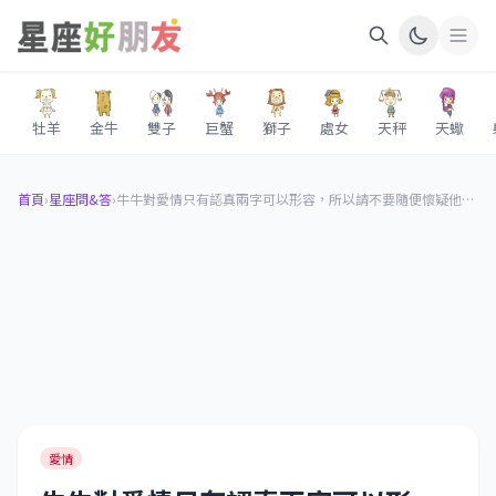
牡羊
金牛
雙子
巨蟹
獅子
處女
天秤
天蠍
首頁
›
星座問&答
›
牛牛對愛情只有認真兩字可以形容，所以請不要隨便懷疑他的真心
愛情