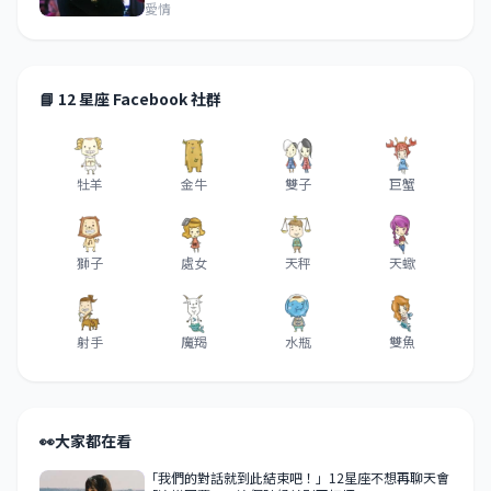
愛情
📘 12 星座 Facebook 社群
牡羊
金牛
雙子
巨蟹
獅子
處女
天秤
天蠍
射手
魔羯
水瓶
雙魚
👀
大家都在看
「我們的對話就到此結束吧！」12星座不想再聊天會