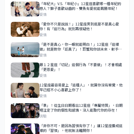
「年紀大」V.S.「年紀小」12星座喜歡哪一種年紀的
戀人？獅子喜歡幼齒的、雙魚有愛就能戰勝年紀！
愛情
「愛你不只是說說！」12星座男到底是不是真心愛
你！有「這行為」就別再懷疑他！
愛情
「是不是真心，你一眼就能明白！」12星座「這樣
做」就是對你「認真了」！巨蟹和你談未來、射手為
你停留！
愛情
跟１２星座「切記」這個行為「不要做」！才會相處
「更恩愛」！
愛情
12星座最容易愛上「這種人」，就算你沒有察覺，他
早已經不小心喜歡上你了！
愛情
「準」！從生日日期看出12星座「專屬特質」，日期
裡注定了你的個性和感情，沒人能取代你的存在！
測驗
「非你不可，是因為習慣有你了！」讓12星座養成這
樣的「習慣」，他就無法離開你！