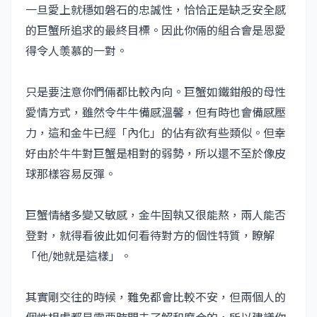
一旦愛上就穩如磐石的忠誠性，恰恰正是缺乏安全感
的巨蟹所追求的最終目標。
因此你倆的組合會是恩愛
得令人羡慕的一對。
只是要注意你們倆都比較內向。
巨蟹如鐵鉗般的母性
愛情方式，雖然令牛牛
備感溫馨，但有時也會備感壓
力，這和金牛已經「內化」的佔有欲有些類似。
但幸
好由於牛牛
對巨蟹是相對的弱勢，所以還不至於像皮
球那樣容易反彈。
巨蟹情緒多變又敏感，金牛
固執又很能熬，兩人能否
登對，就得看彼此如何看待對方的個性特質，瞭解
「他/她就是這樣」。
其實剛交往的時候，難免都會比較不安，但兩個人的