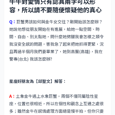
牛牛對愛情只有認真兩字可以形
容，所以請不要隨便懷疑他的真心
Q：
巨蟹男該如何與金牛女交往？剛開始該怎麼辦？
她說他想從朋友開始在有進展，給她一點空間、時
間、自由、別太黏她，問什麼她劈腿我會怎樣之類令
我沒安全感的問題，害我急了起來把她抓得更緊，況
且再過半個月我們要畢業了，她到高醫(高雄)，我在
警專(台北) 我該怎麼辦?
星座好朋友為【邱聖文】解答：
A：
土象金牛遇上水象巨蟹，兩個不僅同屬陰性星
座，位置也很相近，所以在個性和觀念上互通之處很
多；雖然金牛在感情處理方面總是慢半拍，但你只要