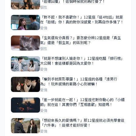
「這樣回覆」！這個時候就別再打擾了！
個性
​​​​​​​「對不起，我不喜歡你！」12星座「這4句話」就是
在「拒絕」你！真的對你沒感覺，別再自作多情了！
愛情
「生氣還有分真假？」要怎麼分辨12星座是「真生
氣」還是「假生氣」的區別呢？
個性
「就是不想讓別人搶走你！」12星座吃醋「排行榜」
大公開！會這樣都是因為太愛你！
愛情
「騙到手就原形畢露！」12星座的各種「渣男行
為」！玩弄感情的套路小心別被騙！
愛情
「差一步就能在一起！」12星座也對你動心的「小細
節」就在這！其實你們「互相喜歡」知道嗎！
愛情
「想迎來長久的愛情嗎？」那12星座就必須先學會這
「六件事」！這樣才能好好愛！
愛情