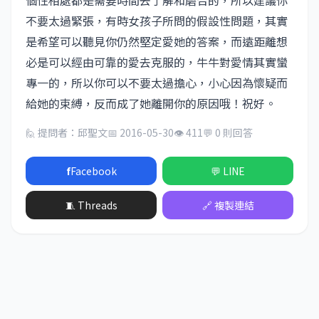
個性相處都是需要時間去了解和磨合的，所以建議你
不要太過緊張，有時女孩子所問的假設性問題，其實
是希望可以聽見你仍然堅定愛她的答案，而遠距離想
必是可以經由可靠的愛去克服的，牛牛對愛情其實蠻
專一的，所以你可以不要太過擔心，小心因為懷疑而
給她的束縛，反而成了她離開你的原因哦！祝好。
🙋 提問者：邱聖文
📅 2016-05-30
👁 411
💬 0 則回答
f
Facebook
💬 LINE
🧵 Threads
🔗 複製連結