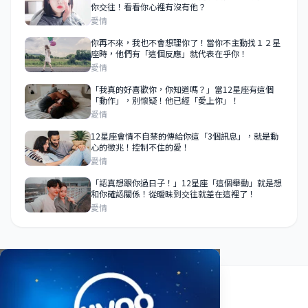
你交往！看看你心裡有沒有他？
愛情
你再不來，我也不會想理你了！當你不主動找１２星
座時，他們有「這個反應」就代表在乎你！
愛情
「我真的好喜歡你，你知道嗎？」當12星座有這個
「動作」，別懷疑！他已經「愛上你」！
愛情
12星座會情不自禁的傳給你這「3個訊息」，就是動
心的徵兆！控制不住的愛！
愛情
「認真想跟你過日子！」12星座「這個舉動」就是想
和你確認關係！從曖昧到交往就差在這裡了！
愛情
關於我們
使用條款
隱私政策
聯絡我們