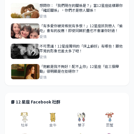
想問你：「我們現在的關係是？」當12星座這樣跟你
「確認關係」，你們才是戀人關係！
愛情
「有多愛你被背叛就有多恨！」12星座抓到戀人「偷
吃」會有的反應！即使同歸於盡也不會讓你好過！
愛情
不可思議！12星座獨特的「床上癖好」有哪些！跟他
平常的形象也差太多了吧！
愛情
「抱歉是我不夠好！配不上你」12星座「這三個舉
動」很明顯是在拒絕你？
愛情
📘 12 星座 Facebook 社群
牡羊
金牛
雙子
巨蟹