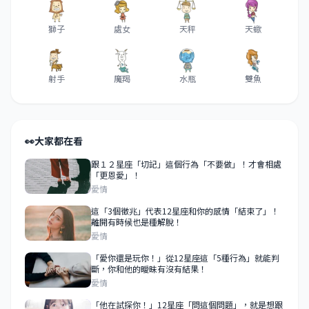
獅子
處女
天秤
天蠍
射手
魔羯
水瓶
雙魚
👀
大家都在看
跟１２星座「切記」這個行為「不要做」！才會相處
「更恩愛」！
愛情
這「3個徵兆」代表12星座和你的感情「結束了」！
離開有時候也是種解脫！
愛情
「愛你還是玩你！」從12星座這「5種行為」就能判
斷，你和他的曖昧有沒有結果！
愛情
「他在試探你！」12星座「問這個問題」，就是想跟