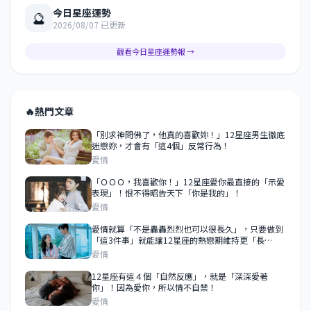
今日星座運勢
🔮
2026/08/07 已更新
觀看今日星座運勢報 →
🔥
熱門文章
「別求神問佛了，他真的喜歡妳！」12星座男生徹底
迷戀妳，才會有「這4個」反常行為！
愛情
「ＯＯＯ，我喜歡你！」12星座愛你最直接的「示愛
表現」！恨不得昭告天下「你是我的」！
愛情
愛情就算「不是轟轟烈烈也可以很長久」，只要做到
「這3件事」就能讓12星座的熱戀期維持更「長
久」！
愛情
12星座有這４個「自然反應」，就是「深深愛著
你」！因為愛你，所以情不自禁！
愛情