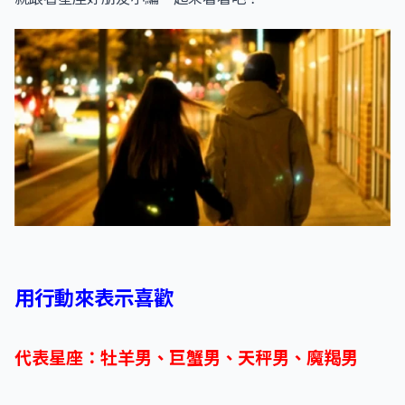
用行動來表示喜歡
代表星座：牡羊男、巨蟹男、天秤男、魔羯男