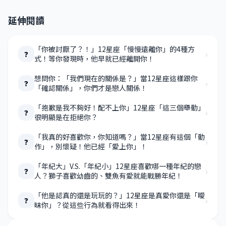
延伸閱讀
「你被討厭了？！」12星座「慢慢遠離你」的4種方
›
❓
式！等你發現時，他早就已經離開你！
想問你：「我們現在的關係是？」當12星座這樣跟你
›
❓
「確認關係」，你們才是戀人關係！
「抱歉是我不夠好！配不上你」12星座「這三個舉動」
›
❓
很明顯是在拒絕你？
「我真的好喜歡你，你知道嗎？」當12星座有這個「動
›
❓
作」，別懷疑！他已經「愛上你」！
「年紀大」V.S.「年紀小」12星座喜歡哪一種年紀的戀
›
❓
人？獅子喜歡幼齒的、雙魚有愛就能戰勝年紀！
「他是認真的還是玩玩的？」12星座是真愛你還是「曖
›
❓
昧你」？從這些行為就看得出來！