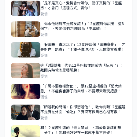
「是不是真心，愛情會告訴你」動了真情的12星座
男，才會用「這種方式」愛你！
愛情
「你跟他絕對不是純友誼！」12星座對你說出「這8
個字」，表示你們之間99％「不單純」！
愛情
「假曖昧，真玩玩？」12星座這個「曖昧舉動」，才
是對你「認真」了！雙子實現承諾、天蠍學會尊重！
愛情
這「3個徵兆」代表12星座和你的感情「結束了」！
離開有時候也是種解脫！
愛情
「千萬不要這樣對他！」跟12星座相處的「超大禁
忌」！不能傷害獅子的自尊、不要跟天蠍玩把戲！
個性
「陪著我的時候，你卻想著他！」教你判斷12星座是
不是有在外面「偷吃」？有沒有做自己心裡有數！
愛情
和１２星座相處的「最大禁忌」，再愛都會讓他想
「分手」！想和他好好在一起就千萬不要碰！