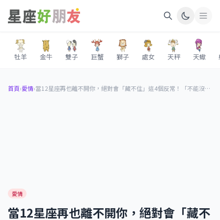
牡羊
金牛
雙子
巨蟹
獅子
處女
天秤
天蠍
首頁
›
愛情
›
當12星座再也離不開你，絕對會「藏不住」這4個反常！「不能沒有你」的證據！
愛情
當12星座再也離不開你，絕對會「藏不