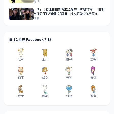
愛情
「準」！從生日日期看出12星座「專屬特質」，日期
裡注定了你的個性和感情，沒人能取代你的存在！
測驗
📘 12 星座 Facebook 社群
牡羊
金牛
雙子
巨蟹
獅子
處女
天秤
天蠍
射手
魔羯
水瓶
雙魚