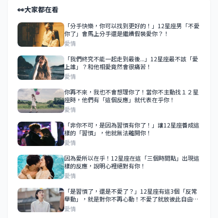
👀
大家都在看
「分手快樂，你可以找到更好的！」12星座男「不愛
你了」會馬上分手還是繼續假裝愛你？！
愛情
「我們終究不能一起走到最後...」12星座最不該「愛
上誰」？和他相愛竟然會很痛苦！
愛情
你再不來，我也不會想理你了！當你不主動找１２星
座時，他們有「這個反應」就代表在乎你！
愛情
「非你不可，是因為習慣有你了！」讓12星座養成這
樣的「習慣」，他就無法離開你！
愛情
因為愛所以在乎！12星座在這「三個時間點」出現這
樣的反應，說明心裡絕對有你！
愛情
「是習慣了，還是不愛了？」12星座有這3個「反常
舉動」，就是對你不再心動！不愛了就放彼此自由
吧！
愛情