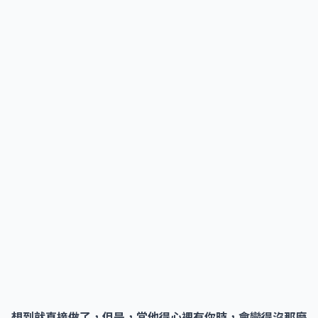
想到就直接做了，但是，當他得心裡有你時，會變得沒那麼