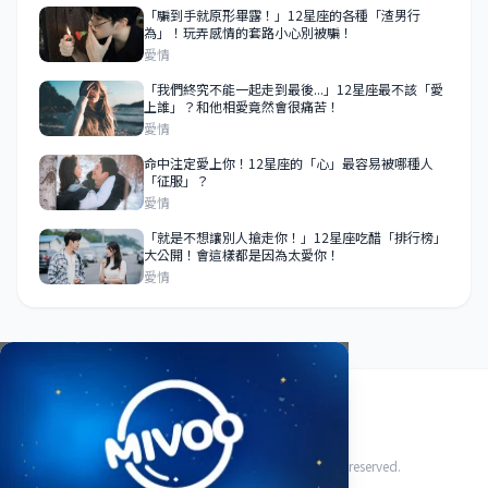
「騙到手就原形畢露！」12星座的各種「渣男行
為」！玩弄感情的套路小心別被騙！
愛情
「我們終究不能一起走到最後...」12星座最不該「愛
上誰」？和他相愛竟然會很痛苦！
愛情
命中注定愛上你！12星座的「心」最容易被哪種人
「征服」？
愛情
「就是不想讓別人搶走你！」12星座吃醋「排行榜」
大公開！會這樣都是因為太愛你！
愛情
關於我們
使用條款
隱私政策
聯絡我們
© 2026 HoroFriend88 星座好朋友. All rights reserved.