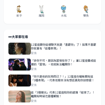
射手
魔羯
水瓶
雙魚
👀
大家都在看
12星座跟你這樣聊天就是「喜歡你」了！如果不喜歡
你就會有「這種表現」！
愛情
「非你不可，是因為習慣有你了！」讓12星座養成這
樣的「習慣」，他就無法離開你！
愛情
「你只是他的玩物而已？！」12星座在曖昧期有這
「3種表現」，代表他根本沒有想認真和你談戀愛！
愛情
這「3個徵兆」代表12星座和你的感情「結束了」！
離開有時候也是種解脫！
愛情