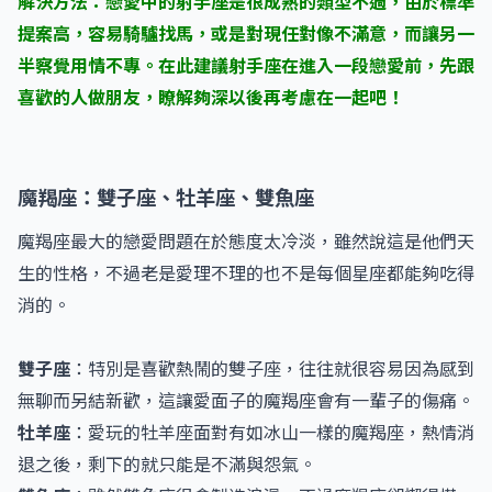
解決方法：戀愛中的射手座是很成熟的類型不過，由於標準
提案高，容易騎驢找馬，或是對現任對像不滿意，而讓另一
半察覺用情不專。在此建議射手座在進入一段戀愛前，先跟
喜歡的人做朋友，瞭解夠深以後再考慮在一起吧！
魔羯座：雙子座、牡羊座、雙魚座
魔羯座最大的戀愛問題在於態度太冷淡，雖然說這是他們天
生的性格，不過老是愛理不理的也不是每個星座都能夠吃得
消的。
雙子座
：特別是喜歡熱鬧的雙子座，往往就很容易因為感到
無聊而另結新歡，這讓愛面子的魔羯座會有一輩子的傷痛。
牡羊座
：愛玩的牡羊座面對有如冰山一樣的魔羯座，熱情消
退之後，剩下的就只能是不滿與怨氣。