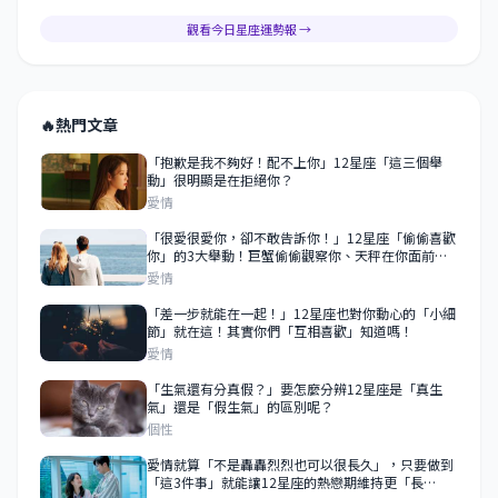
觀看今日星座運勢報 →
🔥
熱門文章
「抱歉是我不夠好！配不上你」12星座「這三個舉
動」很明顯是在拒絕你？
愛情
「很愛很愛你，卻不敢告訴你！」12星座「偷偷喜歡
你」的3大舉動！巨蟹偷偷觀察你、天秤在你面前求
表現！
愛情
「差一步就能在一起！」12星座也對你動心的「小細
節」就在這！其實你們「互相喜歡」知道嗎！
愛情
「生氣還有分真假？」要怎麼分辨12星座是「真生
氣」還是「假生氣」的區別呢？
個性
愛情就算「不是轟轟烈烈也可以很長久」，只要做到
「這3件事」就能讓12星座的熱戀期維持更「長