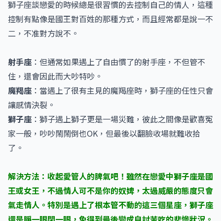
獅子座談戀愛的時候總是很習慣的去控制自己的情人，這種
控制有點像是國王對百姓的那種方式，而且經常都是說一不
二，不准對方說不。
射手座
：但通常如果遇上了自由慣了的射手座，不但管不
住，還會因此而大吵特吵。
魔羯座
：當遇上了很有主見的魔羯座時，獅子座的任性只會
讓感情決裂。
獅子座
：獅子遇上獅子更是一場災難，彼此之間像是歡喜冤
家一般，吵吵鬧鬧倒也OK，但最後以翻臉收場就難收拾
了。
解決方法：收起愛管人的脾氣吧！雖然在戀愛中獅子座是國
王或女王，不過情人可不是你的奴婢，太過威嚴的態度只會
氣走情人。特別是遇上了根本管不動的這三個星座，獅子座
還是睜一眼閉一眼，免得到最後變成自討苦吃的悲慘狀況。