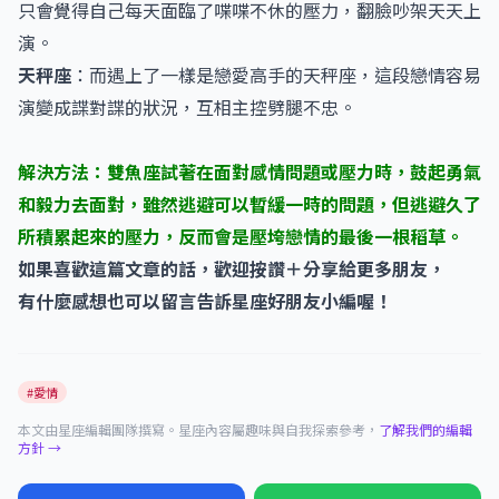
只會覺得​​自己每天面臨了喋喋不休的壓力，翻臉吵架天天上
演。
天秤座
：而遇上了一樣是戀愛高手的天秤座，這段戀情容易
演變成諜對諜的狀況，互相主控劈腿不忠。
解決方法：雙魚座試著在面對感情問題或壓力時，鼓起勇氣
和毅力去面對，雖然逃避可以暫緩一時的問題，但逃避久了
所積累起來的壓力，反而會是壓垮戀情的最後一根稻草。
如果喜歡這篇文章的話，歡迎按讚＋分享給更多朋友，
有什麼感想也可以留言告訴星座好朋友小編喔！
#愛情
本文由星座編輯團隊撰寫。星座內容屬趣味與自我探索參考，
了解我們的編輯
方針 →