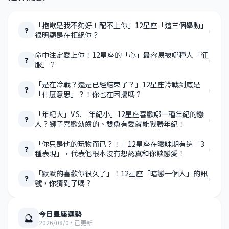
「抱歉是我不夠好！配不上你」12星座「這三個舉動」
›
❓
很明顯是在拒絕你？
命中注定愛上你！12星座的「心」最容易被哪種人「征
›
❓
服」？
「是在冷戰？還是已經結束了？」12星座冷戰到底是
›
❓
「什麼意思」？！你也在困擾嗎？
「年紀大」V.S.「年紀小」12星座喜歡哪一種年紀的戀
›
❓
人？獅子喜歡幼齒的、雙魚有愛就能戰勝年紀！
「你只是他的玩物而已？！」12星座在曖昧期有這「3
›
❓
種表現」，代表他根本沒有想認真和你談戀愛！
「默默的喜歡你很久了」！12星座「暗戀一個人」的訊
›
❓
號，你猜到了嗎？
今日星座運勢
🔮
2026/08/07 已更新