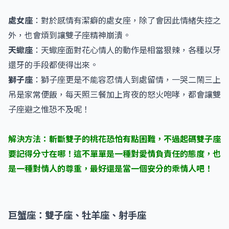
處女座
：對於感情有潔癖的處女座，除了會因此情緒失控之
外，也會煩到讓雙子座精神崩潰。
天蠍座
：天蠍座面對花心情人的動作是相當狠辣，各種以牙
還牙的手段都使得出來。
​獅子座
：獅子座更是不能容忍情人到處留情，一哭二鬧三上
吊是家常便飯，每天照三餐加上宵夜的怒火咆哮，都會讓雙
子座避之惟恐不及呢！
解決方法：斬斷雙子的桃花恐怕有點困難，不過起碼雙子座
要記得分寸在哪！這不單單是一種對愛情負責任的態度，也
是一種對情人的尊重，最好還是當一個安分的乖情人吧！
巨蟹座：雙子座、牡羊座、射手座