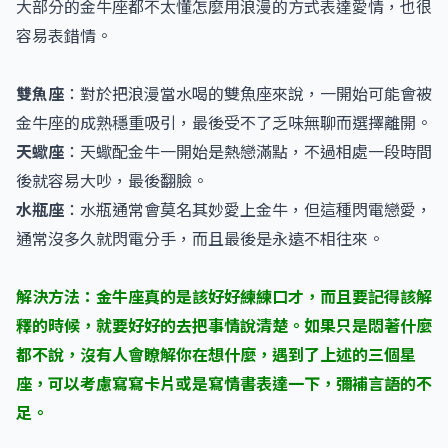
大部分的金牛座都不太懂怎麼用浪漫的方式表達愛情，也很
容易表錯情。
雙魚座
：對於把浪漫當水喝的雙魚座來說，一開始可能會被
金牛座的成熟穩重吸引，最後受不了乏味無聊而選擇離開。
天蠍座
：天蠍配金牛一開始是熱戀滿點，不過相處一段時間
後就容易大吵，最後翻臉。
​水瓶座
：水瓶通常會莫名其妙愛上金牛，但這種閃電戀愛，
通常沒多久就閃電分手，而且最後是永遠不相往來。
解決方法：金牛座真的是該好好練練口才，而且要記得該解
釋的時候，就要好好的去把事情說清楚。如果只是悶著什麼
都不說，沒有人會瞭解你在想什麼，遇到了上述的三個星
座，可以考慮寫寫卡片或是寫情書表達一下，彌補言語的不
足。