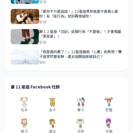
久」！
愛情
「愛你不只是說說！」12星座男到底是不是真心愛
你！有「這行為」就別再懷疑他！
愛情
跟１２星座「切記」這個行為「不要做」！才會相處
「更恩愛」！
愛情
「我是真的累了！」12星座徹底「心累」的表現！雙
子座突然變安靜、處女座開始放縱自己？
個性
📘 12 星座 Facebook 社群
牡羊
金牛
雙子
巨蟹
獅子
處女
天秤
天蠍