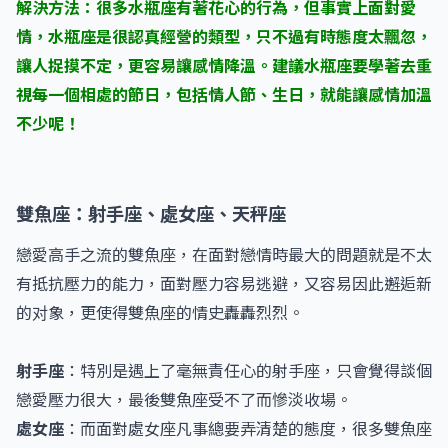
解決方法：很多水瓶座有著花心的行為，但事實上面對愛
情，水瓶座是很認真經營的類型，只不過有時態度太飄忽，
讓人捉摸不定，更容易讓感情降溫。建議水瓶座要學著去重
視每一個相處的節日，包括情人節、生日，就能讓感情加溫
不少呢！
雙魚座：射手座、處女座、天秤座
戀愛高手之流的雙魚座，在面對戀情時最大的問題就是不太
有抵抗壓力的能力，面對壓力容易逃避，又容易因此邂逅新
的对象，更使得雙魚座的情史轟轟烈烈。
射手座
：特別是遇上了毫無責任心的射手座，只會覺得談個
戀愛壓力很大，最後雙魚座受不了而慘淡收場。
處女座
：而面對處女座凡事總要弄清楚的態度，很多雙魚座