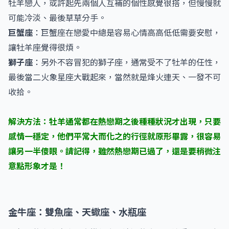
牡羊戀人，或許起先兩個人互補的個性感覺很搭，但慢慢就
可能冷淡、最後草草分手。
巨蟹座
：巨蟹座在戀愛中總是容易心情高高低低需要安慰，
讓牡羊座覺得很煩。
獅子座
：另外不容冒犯的獅子座，通常受不了牡羊的任性，
最後當二火象星座大戰起來，當然就是烽火連天、一發不可
收拾。
解決方法：牡羊通常都在熱戀期之後種種狀況才出現，只要
感情一穩定，他們平常大而化之的行徑就原形畢露，很容易
讓另一半傻眼。請記得，雖然熱戀期已過了，還是要稍微注
意點形象才是！
金牛座：雙魚座、天蠍座、水瓶座