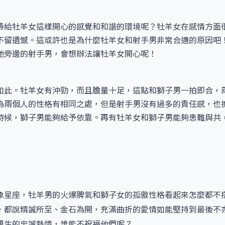
帶給牡羊女這樣開心的感覺和和諧的環境呢？牡羊女在感情方面
不留遺憾。這或許也是為什麼牡羊女和射手男非常合適的原因吧
她旁邊的射手男，會想辦法讓牡羊女開心呢！
如此。牡羊女有沖勁，而且膽量十足，這點和獅子男一拍即合，
為兩個人的性格有相同之處，但是射手男沒有過多的責任感，也
時候，獅子男能夠給予依靠。再有牡羊女和獅子男能夠患難與共
象星座，牡羊男的火爆脾氣和獅子女的孤傲性格看起來怎麼都不
，都說精誠所至、金石為開，充滿曲折的愛情如能堅持到最後不
男生的忠誠熱情，誰能不祝福他們呢？