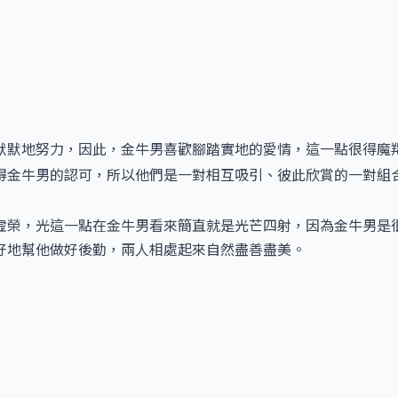
默默地努力，因此，金牛男喜歡腳踏實地的愛情，這一點很得魔
得金牛男的認可，所以他們是一對相互吸引、彼此欣賞的一對組
虛榮，光這一點在金牛男看來簡直就是光芒四射，因為金牛男是
好地幫他做好後勤，兩人相處起來自然盡善盡美。