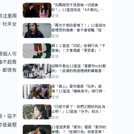
「別再視而不見假裝一切很美
好！」12星座有這「4大徵兆」，
代表他已經想離開你，你們的愛已
很注重兩
愛情
經逝去了！
！牡羊女
「再也不相信愛情了！」12星座在
愛裡受到傷害，會不會很難「痊
癒」？牡羊沒什麼過不去、雙魚有
愛情
一百個放不下的理由！
跟１２星座「切記」這個行為「不
要做」！才會相處「更恩愛」！
兩個人可
愛情
擔不起責
從聊天看出12星座「喜歡你or討厭
，都很有
你」！這樣的態度裡絕對藏著喜
歡！
愛情
是「真心」愛你還是「玩弄」感
情？12星座「曖昧高手」排行榜！
「愛上」他之前一定要先搞清楚！
愛情
「已經不愛了，我們之間就到此為
止吧！」12星座「分手」前兆！
搭，這不
99％是想離開你！
愛情
亦是最堅
12星座男是「愛你」還是「愛你的
身體」？「這個行為」就是答案！