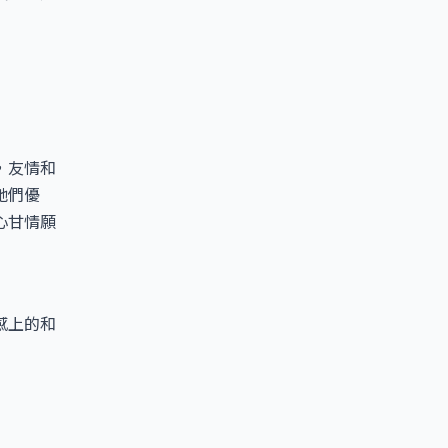
，友情和
她們優
心甘情願
感上的和