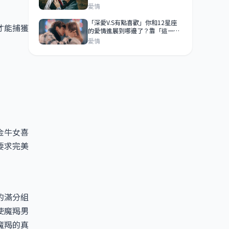
愛情
「深愛V.S有點喜歡」你和12星座
才能捕獲
的愛情進展到哪邊了？靠「這一
點」來判斷！
愛情
金牛女喜
要求完美
的滿分組
使魔羯男
魔羯的真