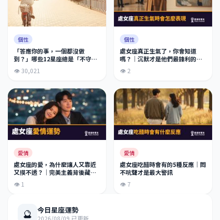
個性
個性
處女座真正生氣了，你會知道
「答應你的事，一個都沒做
嗎？｜沉默才是他們最鋒利的武
到？」哪些12星座總是「不守信
器
用」承諾只是隨口說說？
👁 2
👁 30,021
愛情
愛情
處女座的愛，為什麼讓人又靠近
處女座吃醋時會有的5種反應｜悶
又摸不透？｜完美主義背後藏著
不吭聲才是最大警訊
的那顆心
👁 1
👁 7
今日星座運勢
🔮
2026/08/09 已更新