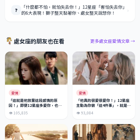
「什麼都不怕，就怕失去你！」12星座「害怕失去你」
›
❓
的6大表現！獅子整天黏著你、處女整天說想你！
處女座的朋友也在看
更多處女座愛情文章 →
愛情
愛情
「這就是他放棄這段感情的原
「他真的很愛很愛你！」12星座
因！」即便12星座多愛你，也會
主動為你做「這4件事」，就是真
因為「這個原因」放棄你！這理
的愛你到無法自拔！別再懷疑他
👁 105,835
👁 93,084
由也太讓人傻眼了吧！
對你的愛！