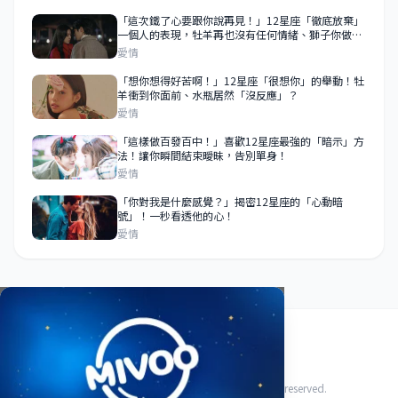
「這次鐵了心要跟你說再見！」12星座「徹底放棄」
一個人的表現，牡羊再也沒有任何情緒、獅子你做什
麼都無所謂！
愛情
「想你想得好苦啊！」12星座「很想你」的舉動！牡
羊衝到你面前、水瓶居然「沒反應」？
愛情
「這樣做百發百中！」喜歡12星座最強的「暗示」方
法！讓你瞬間結束曖昧，告別單身！
愛情
「你對我是什麼感覺？」揭密12星座的「心動暗
號」！一秒看透他的心！
愛情
關於我們
使用條款
隱私政策
聯絡我們
© 2026 HoroFriend88 星座好朋友. All rights reserved.