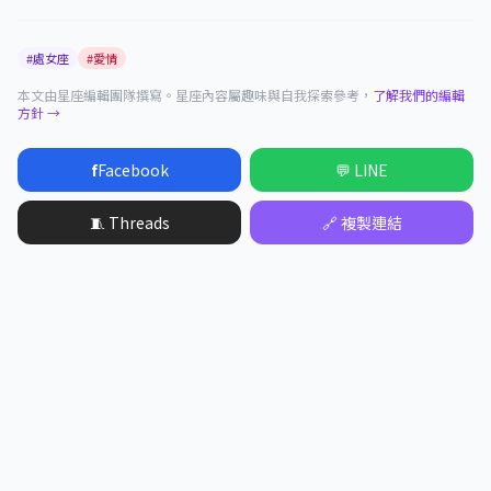
#處女座
#愛情
本文由星座編輯團隊撰寫。星座內容屬趣味與自我探索參考，
了解我們的編輯
方針 →
f
Facebook
💬 LINE
🧵 Threads
🔗 複製連結