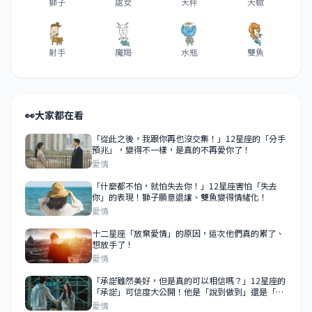
獅子
處女
天秤
天蠍
射手
魔羯
水瓶
雙魚
👀
大家都在看
「從此之後，我跟你再也沒交集！」12星座的「分手
預兆」，變得不一樣，是真的不再愛你了！
愛情
「什麼都不怕，就怕失去你！」12星座害怕「失去
你」的表現！獅子願意退讓、雙魚變得情緒化！
愛情
十二星座「放棄愛情」的原因，這次他們真的累了、
想放手了！
愛情
「承諾雖然美好，但是真的可以相信嗎？」12星座的
「承諾」可信度大公開！他是「說到做到」還是「說
說而已」？
愛情