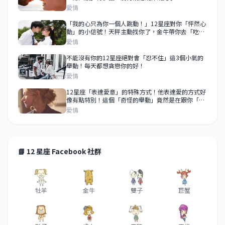
愛情
「我的心只為你一個人跳動！」12星座對你「怦然心
動」的小信號！天秤主動找你了，金牛帶你去「吃好
吃的」！
愛情
不能沒有你的12星座絕對會「忍不住」這3個小氣的
舉動！每天都想貪戀你的好！
愛情
12星座「表達愛意」的特殊方式！他表達愛的方式好
像有點特別！這個「奇怪的舉動」竟然是在跟你「示
愛」！
愛情
📘 12 星座 Facebook 社群
牡羊
金牛
雙子
巨蟹