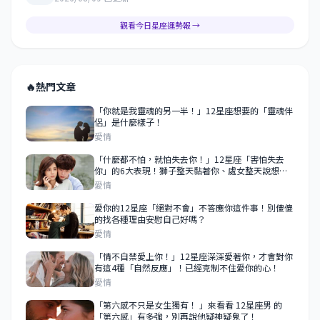
觀看今日星座運勢報 →
🔥
熱門文章
「你就是我靈魂的另一半！」12星座想要的「靈魂伴
侶」是什麼樣子！
愛情
「什麼都不怕，就怕失去你！」12星座「害怕失去
你」的6大表現！獅子整天黏著你、處女整天說想
你！
愛情
愛你的12星座「絕對不會」不答應你這件事！別傻傻
的找各種理由安慰自己好嗎？
愛情
「情不自禁愛上你！」12星座深深愛著你，才會對你
有這4種「自然反應」！已經克制不住愛你的心！
愛情
「第六感不只是女生獨有！ 」來看看 12星座男 的
「第六感」有多強，別再說他疑神疑鬼了！