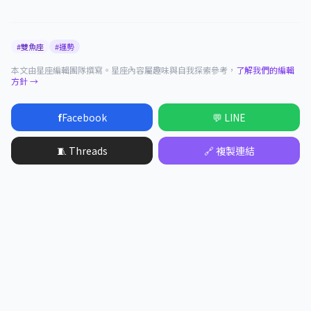
#雙魚座
#運勢
本文由星座編輯團隊撰寫。星座內容屬趣味與自我探索參考，
了解我們的編輯
方針 →
f
Facebook
💬 LINE
🧵 Threads
🔗 複製連結