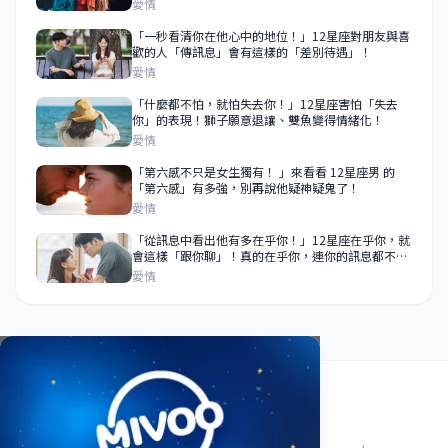
愛情
「一秒看清你在他心中的地位！」12星座對朋友與喜
歡的人「傳訊息」會有這樣的「差別待遇」！
愛情
「什麼都不怕，就怕失去你！」12星座害怕「失去
你」的表現！獅子願意退讓、雙魚變得情緒化！
愛情
「第六感不只是女生獨有！ 」來看看 12星座男 的
「第六感」有多強，別再說他疑神疑鬼了！
愛情
「從訊息中看出他有多在乎你！」12星座在乎你，就
會這樣「跟你聊」！真的在乎你，連你的訊息都不會
敷衍！
愛情
關於我們
使用條款
隱私政策
聯絡我們