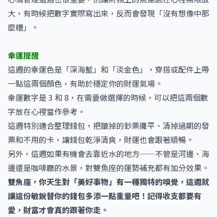
大，有時候把數字實際寫出來，反而會發現「沒有想像中那
麼糟」。
幸運提醒
這週的幸運色是「深海藍」和「淡金色」，穿搭或配件上帶
一點這兩個顏色，有助於穩定你的財運氣場。
幸運數字是 3 和 8，在需要做選擇的時候，可以把這兩個數
字放在心裡當作參考。
這週特別適合整理錢包，把皺掉的鈔票攤平、清掉過期的發
票和不用的卡，讓錢包乾淨清爽，財運也會跟著順暢。
另外，這週如果有機會去靠近水的地方——不管是河邊、海
邊還是咖啡廳的水景，對雙魚座的運勢補充都有加分效果。
雙魚座，你天生對「美好事物」有一種獨特的嗅覺，這週就
讓這份敏銳替你的錢包多添一點重量吧！記得收支都要有
愛，財富才會真的跟著你走。