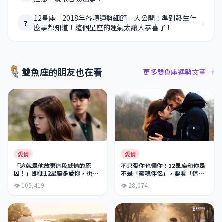
12星座「2018年各項運勢細節」大公開！準到發生什
›
❓
麼事都知道！這個星座的運氣太讓人恭喜了！
雙魚座的朋友也在看
更多雙魚座運勢文章 →
愛情
愛情
「這就是他放棄這段感情的原
不只愛你也懂你！12星座和你是
因！」即便12星座多愛你，也會
不是「靈魂伴侶」，要看「這個
因為「這個原因」放棄你！這理
表現」才知道！
👁 105,419
👁 28,074
由也太讓人傻眼了吧！