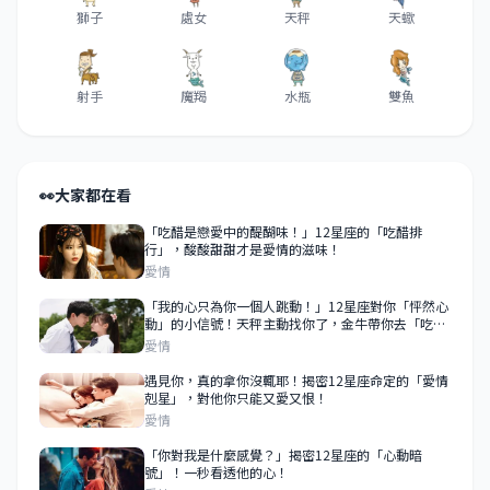
獅子
處女
天秤
天蠍
射手
魔羯
水瓶
雙魚
👀
大家都在看
「吃醋是戀愛中的醍醐味！」12星座的「吃醋排
行」，酸酸甜甜才是愛情的滋味！
愛情
「我的心只為你一個人跳動！」12星座對你「怦然心
動」的小信號！天秤主動找你了，金牛帶你去「吃好
吃的」！
愛情
遇見你，真的拿你沒輒耶！揭密12星座命定的「愛情
剋星」，對他你只能又愛又恨！
愛情
「你對我是什麼感覺？」揭密12星座的「心動暗
號」！一秒看透他的心！