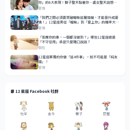
你」的6大表現！獅子整天黏著你、處女整天說想
你！
愛情
「我們之間必須要突破曖昧這層阻礙，才能晉升成愛
情！」12星座男從「曖昧」到「愛上你」的機率大公
開！這樣的機率就是愛上你的主要關鍵！
愛情
「答應你的事，一個都沒做到？」哪些12星座總是
「不守信用」承諾只是隨口說說？
個性
12星座單獨約你做「這4件事」，就不可能是「純友
誼」！
愛情
📘 12 星座 Facebook 社群
牡羊
金牛
雙子
巨蟹