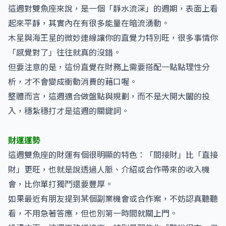
這週對雙魚座來說，是一個「靜水流深」的週期，表面上看
起來平靜，其實內在有很多能量在暗流湧動。
木星與海王星的微妙連線讓你的直覺力特別旺，很多事情你
「感覺對了」往往就真的沒錯。
但要注意的是，這份直覺在財務上需要搭配一點點理性分
析，才不會變成衝動消費的藉口喔。
整體而言，這週適合做盤點與規劃，而不是大開大闔的投
入，穩紮穩打才是這週的關鍵詞。
財運運勢
這週雙魚座的財運有個很明顯的特色：「間接財」比「直接
財」更旺，也就是說透過人脈、介紹或合作帶來的收入機
會，比你單打獨鬥還要豐厚。
如果最近有朋友提到某個副業機會或合作案，不妨認真聽聽
看，不用急著答應，但也別第一時間就關上門。