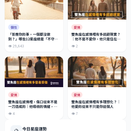
愛情
個性
雙魚座在感情裡有多逃避現實？
「答應你的事，一個都沒做
｜他不是不愛你，他只是住在另
到？」哪些12星座總是「不守信
一個世界
用」承諾只是隨口說說？
👁 2
👁 29,643
愛情
愛情
雙魚座在感情裡，傷口從來不是
雙魚座在感情裡有多理想化？｜
一刀造成的｜他吸收的情緒，比
他愛的從來不只是你這個人
你知道的多太多
👁 4
👁 7
今日星座運勢
🔮