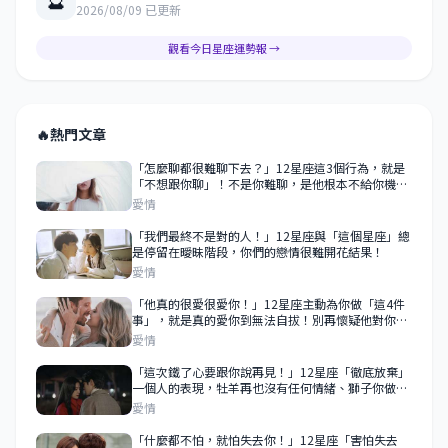
2026/08/09 已更新
觀看今日星座運勢報 →
🔥
熱門文章
「怎麼聊都很難聊下去？」12星座這3個行為，就是
「不想跟你聊」！不是你難聊，是他根本不給你機
會！
愛情
「我們最終不是對的人！」12星座與「這個星座」總
是停留在曖昧階段，你們的戀情很難開花結果！
愛情
「他真的很愛很愛你！」12星座主動為你做「這4件
事」，就是真的愛你到無法自拔！別再懷疑他對你的
愛！
愛情
「這次鐵了心要跟你說再見！」12星座「徹底放棄」
一個人的表現，牡羊再也沒有任何情緒、獅子你做什
麼都無所謂！
愛情
「什麼都不怕，就怕失去你！」12星座「害怕失去