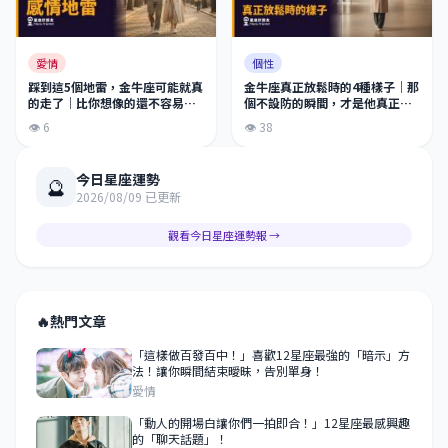
愛情
個性
踩到這5個地雷，金牛座可能就真
金牛座真正放鬆時的4種樣子｜那
的走了｜比你想像的還不容易挽
個不設防的瞬間，才是他真正的
回
模樣
👁 6
👁 38
今日星座運勢
🔮
2026/08/09 已更新
觀看今日星座運勢報 →
🔥
熱門文章
「這樣做百發百中！」喜歡12星座最強的「暗示」方
法！讓你瞬間結束曖昧，告別單身！
愛情
「動人的開場白讓你們一拍即合！」12星座最感興趣
的「聊天話題」！