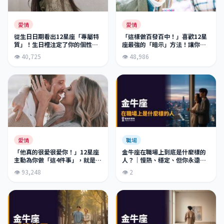
愛情
愛情
從生日日期看出12星座「專屬特
「這樣做百發百中！」喜歡12星
質」！生日裡注定了你的個性和
座最強的「暗示」方法！讓你瞬
感情，每個人都是獨一無二的！
間結束曖昧，告別單身！
👁 40,725
👁 48,986
職場
愛情
金牛座在職場上到底是什麼樣的
「他真的很愛很愛你！」12星座
人？｜慢熱、穩定、但你永遠不
主動為你做「這4件事」，就是真
知道他心裡在算什麼
的愛你到無法自拔！別再懷疑他
👁 2
👁 93,248
對你的愛！