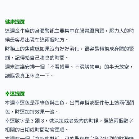
健康提醒
這週金牛座的身體警訊主要集中在腸胃跟肩頸，壓力大的時
候最容易出現在這兩個地方。
財務上的焦慮感如果沒有好好消化，很容易轉換成身體的緊
繃，記得給自己喘息的時間。
週末建議安排一個「不看帳單、不滑購物車」的半天放空，
讓腦袋真正休息一下。
幸運提醒
本週幸運色是深綠色與金色，出門穿搭或配件帶上這兩個顏
色，財運加持效果一流。
幸運數字是 3 跟 8，做決策或者簽約的時候，選這兩個數字
相關的日期或時間點會更順。
本週有一個「意外的對話」可能帶來你完全沒料到的財務機