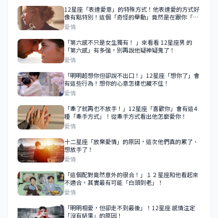
12星座「表達愛意」的特殊方式！他表達愛的方式好
像有點特別！這個「奇怪的舉動」竟然是在跟你「示
愛」！
愛情
「第六感不只是女生獨有！ 」來看看 12星座男 的
「第六感」有多強，別再說他疑神疑鬼了！
愛情
「明明超想你但卻說不出口！」12星座「想你了」會
有這些行為！想你的心意怎樣也藏不住！
愛情
「牽了就再也不放手！」12星座「喜歡你」會有這4
種「牽手方式」！從牽手方式看出他怎麼愛你！
愛情
十二星座「放棄愛情」的原因，這次他們真的累了、
想放手了！
愛情
「這個配對竟然意外的很合！」１２星座和他看起來
不適合，其實最有可能「白頭到老」！
愛情
「明明相愛，但卻走不到最後」！12星座 感情注定
「沒有結果」的原因！