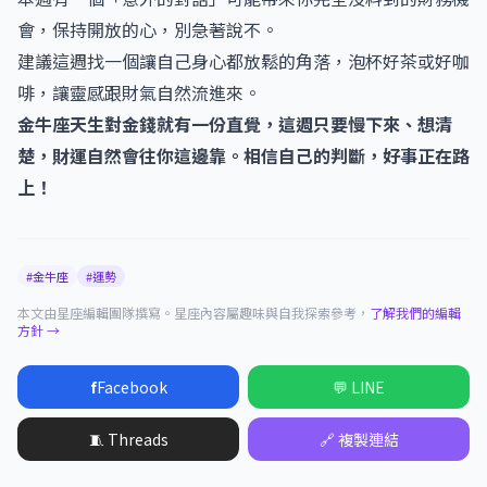
會，保持開放的心，別急著說不。
建議這週找一個讓自己身心都放鬆的角落，泡杯好茶或好咖
啡，讓靈感跟財氣自然流進來。
金牛座天生對金錢就有一份直覺，這週只要慢下來、想清
楚，財運自然會往你這邊靠。相信自己的判斷，好事正在路
上！
#金牛座
#運勢
本文由星座編輯團隊撰寫。星座內容屬趣味與自我探索參考，
了解我們的編輯
方針 →
f
Facebook
💬 LINE
🧵 Threads
🔗 複製連結