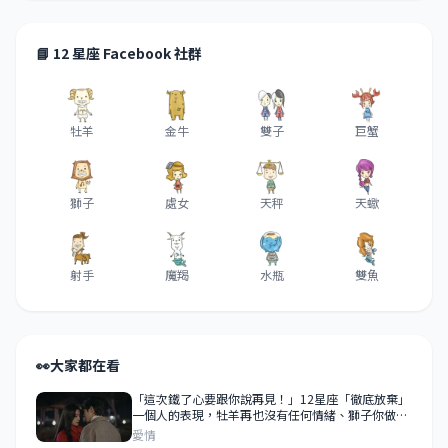
📘 12 星座 Facebook 社群
牡羊
金牛
雙子
巨蟹
獅子
處女
天秤
天蠍
射手
魔羯
水瓶
雙魚
👀
大家都在看
「這次鐵了心要跟你說再見！」12星座「徹底放棄」
一個人的表現，牡羊再也沒有任何情緒、獅子你做什
麼都無所謂！
愛情