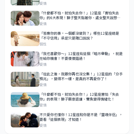
愛情
「什麼都不怕，就怕失去你！」12星座「害怕失去
你」的6大表現！獅子整天黏著你、處女整天說想
你！
愛情
「答應你的事，一個都沒做到？」哪些12星座總是
「不守信用」承諾只是隨口說說？
個性
「我也喜歡你～」12星座有這個「暗示舉動」，就是
在給你機會！不要傻傻錯過！
愛情
「從此之後，我跟你再也沒交集！」12星座的「分手
預兆」，變得不一樣，是真的不再愛你了！
愛情
「什麼都不怕，就怕失去你！」12星座害怕「失去
你」的表現！獅子願意退讓、雙魚變得情緒化！
愛情
不只愛你也懂你！12星座和你是不是「靈魂伴侶」，
要看「這個表現」才知道！
愛情