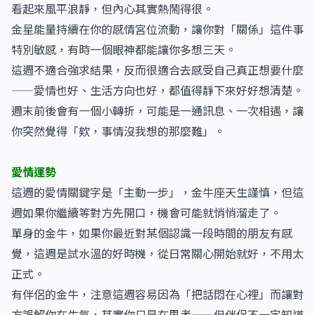
看起來風平浪靜，但內心其實熱鬧得很。
金星能量持續在你的感情宮位流動，讓你對「關係」這件事
特別敏感，有時一個眼神都能讓你多想三天。
這週不適合強求結果，反而很適合去感受自己真正想要什麼
——愛情也好、生活方向也好，都值得靜下來好好想清楚。
週末前後會有一個小轉折，可能是一通訊息、一次相遇，讓
你突然覺得「欸，事情沒我想的那麼難」。
愛情運勢
這週的愛情關鍵字是「主動一步」，金牛座天生謹慎，但這
週如果你繼續等對方先開口，機會可能就悄悄溜走了。
單身的金牛，如果你最近對某個認識一段時間的朋友有感
覺，這週是試水溫的好時機，從日常關心開始就好，不用太
正式。
有伴侶的金牛，注意這週容易因為「把話悶在心裡」而讓對
方誤解你在生氣，其實你只是在思考——但伴侶不一定知道