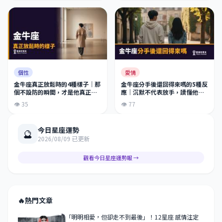
個性
愛情
金牛座真正放鬆時的4種樣子｜那
金牛座分手後還回得來嗎的5種反
個不設防的瞬間，才是他真正的
應｜沉默不代表放手，讀懂他的
模樣
節奏才是關鍵
👁 35
👁 77
今日星座運勢
🔮
2026/08/09 已更新
觀看今日星座運勢報 →
🔥
熱門文章
「明明相愛，但卻走不到最後」！12星座 感情注定