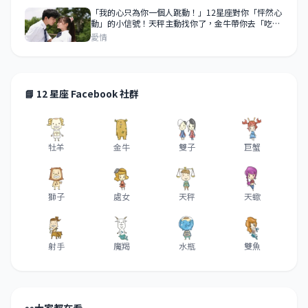
「我的心只為你一個人跳動！」12星座對你「怦然心
動」的小信號！天秤主動找你了，金牛帶你去「吃好
吃的」！
愛情
📘 12 星座 Facebook 社群
牡羊
金牛
雙子
巨蟹
獅子
處女
天秤
天蠍
射手
魔羯
水瓶
雙魚