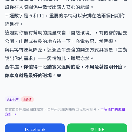
幫你在人際關係中散發出讓人安心的能量。
幸運數字是 6 和 11，重要的事情可以安排在這兩個日期附
近進行。
這週對你最有幫助的能量來自「自然環境」，有機會的話去
公園、山邊或有樹的地方待一下，充電效果非常明顯。
與其等待運氣降臨，這週金牛最強的開運方式其實是「主動
說出你的需求」——愛情如此，職場亦然。
金牛座，你值得一段踏實又溫暖的愛，不用急著證明什麼，
你本身就是最好的磁場。❤️
#金牛座
#愛情
本文由星座編輯團隊撰寫。星座內容屬趣味與自我探索參考，
了解我們的編輯
方針 →
f
Facebook
💬 LINE