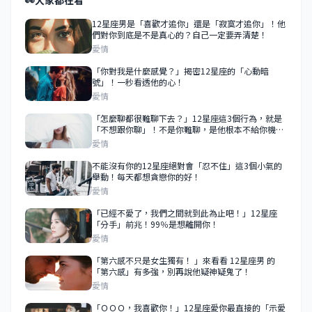
👀
大家都在看
12星座男是「喜歡才追你」還是「寂寞才追你」！他
們對你到底是不是真心的？自己一定要弄清楚！
愛情
「你對我是什麼感覺？」揭密12星座的「心動暗
號」！一秒看透他的心！
愛情
「怎麼聊都很難聊下去？」12星座這3個行為，就是
「不想跟你聊」！不是你難聊，是他根本不給你機
會！
愛情
不能沒有你的12星座絕對會「忍不住」這3個小氣的
舉動！每天都想貪戀你的好！
愛情
「已經不愛了，我們之間就到此為止吧！」12星座
「分手」前兆！99％是想離開你！
愛情
「第六感不只是女生獨有！ 」來看看 12星座男 的
「第六感」有多強，別再說他疑神疑鬼了！
愛情
「ＯＯＯ，我喜歡你！」12星座愛你最直接的「示愛