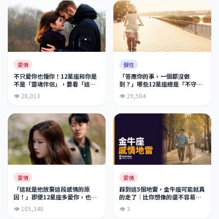
愛情
個性
不只愛你也懂你！12星座和你是
「答應你的事，一個都沒做
不是「靈魂伴侶」，要看「這個
到？」哪些12星座總是「不守信
表現」才知道！
用」承諾只是隨口說說？
👁 28,013
👁 29,584
愛情
愛情
踩到這5個地雷，金牛座可能就真
「這就是他放棄這段感情的原
的走了｜比你想像的還不容易挽
因！」即便12星座多愛你，也會
回
因為「這個原因」放棄你！這理
👁 3
👁 105,340
由也太讓人傻眼了吧！