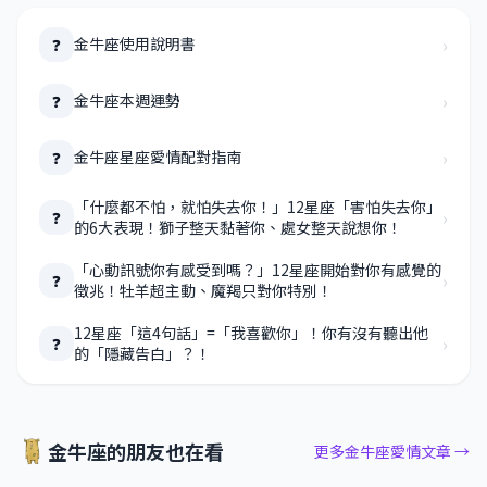
›
金牛座使用說明書
❓
›
金牛座本週運勢
❓
›
金牛座星座愛情配對指南
❓
「什麼都不怕，就怕失去你！」12星座「害怕失去你」
›
❓
的6大表現！獅子整天黏著你、處女整天說想你！
「心動訊號你有感受到嗎？」12星座開始對你有感覺的
›
❓
徵兆！牡羊超主動、魔羯只對你特別！
12星座「這4句話」=「我喜歡你」！你有沒有聽出他
›
❓
的「隱藏告白」？！
金牛座的朋友也在看
更多金牛座愛情文章 →