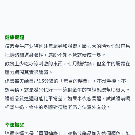
健康提醒
這週金牛座要特別注意肩頸和腸胃，壓力大的時候你很容易
把情緒悶進身體裡，肩膀不知不覺就硬成一塊。
飲食上少吃冰涼刺激的東西，七月雖然熱，但金牛的腸胃在
壓力期間其實很脆弱。
建議每天給自己15分鐘的「無目的時間」，不滑手機、不
想事情，就是發呆也好——這對金牛的神經系統幫助很大。
睡眠品質這週可能比平常差，如果半夜容易醒，試試睡前喝
杯溫牛奶，金牛的身體對這種老派方法意外有效。
幸運提醒
這週幸運色是「莫蘭迪綠」，穿搭或飾品加入這個顏色，能