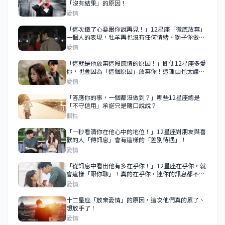
「沒有結果」的原因！
愛情
「這次鐵了心要跟你說再見！」12星座「徹底放棄」
一個人的表現，牡羊再也沒有任何情緒、獅子你做什
麼都無所謂！
愛情
「這就是他放棄這段感情的原因！」即便12星座多愛
你，也會因為「這個原因」放棄你！這理由也太讓人
傻眼了吧！
愛情
「答應你的事，一個都沒做到？」哪些12星座總是
「不守信用」承諾只是隨口說說？
個性
「一秒看清你在他心中的地位！」12星座對朋友與喜
歡的人「傳訊息」會有這樣的「差別待遇」！
愛情
「從訊息中看出他有多在乎你！」12星座在乎你，就
會這樣「跟你聊」！真的在乎你，連你的訊息都不會
敷衍！
愛情
十二星座「放棄愛情」的原因，這次他們真的累了、
想放手了！
愛情