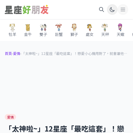
牡羊
金牛
雙子
巨蟹
獅子
處女
天秤
天蠍
首頁
›
愛情
›
「太神啦~」12星座「最吃這套」！戀愛小心機用對了，就會讓他對你「死心踏地」！
愛情
「太神啦~」12星座「最吃這套」！戀