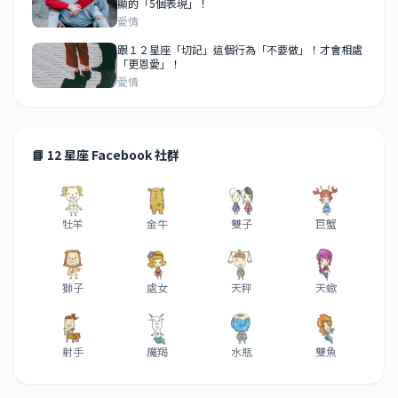
顯的「5個表現」！
愛情
跟１２星座「切記」這個行為「不要做」！才會相處
「更恩愛」！
愛情
📘 12 星座 Facebook 社群
牡羊
金牛
雙子
巨蟹
獅子
處女
天秤
天蠍
射手
魔羯
水瓶
雙魚