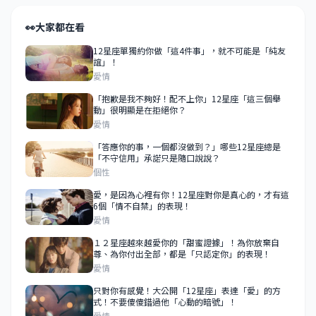
👀
大家都在看
12星座單獨約你做「這4件事」，就不可能是「純友
誼」！
愛情
「抱歉是我不夠好！配不上你」12星座「這三個舉
動」很明顯是在拒絕你？
愛情
「答應你的事，一個都沒做到？」哪些12星座總是
「不守信用」承諾只是隨口說說？
個性
愛，是因為心裡有你！12星座對你是真心的，才有這
6個「情不自禁」的表現！
愛情
１２星座越來越愛你的「甜蜜證據」！為你放棄自
尊、為你付出全部，都是「只認定你」的表現！
愛情
只對你有感覺！大公開「12星座」表達「愛」的方
式！不要傻傻錯過他「心動的暗號」！
愛情