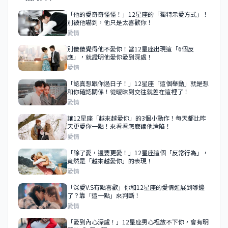
「他的愛奇奇怪怪！」12星座的「獨特示愛方式」！
別被他嚇到，他只是太喜歡你！
愛情
別傻傻覺得他不愛你！當12星座出現這「6個反
應」，就證明他愛你愛到深處！
愛情
「認真想跟你過日子！」12星座「這個舉動」就是想
和你確認關係！從曖昧到交往就差在這裡了！
愛情
讓12星座「越來越愛你」的3個小動作！每天都比昨
天更愛你一點！來看看怎麼讓他淪陷！
愛情
「除了愛，還要更愛！」12星座這個「反常行為」，
竟然是「越來越愛你」的表現！
愛情
「深愛V.S有點喜歡」你和12星座的愛情進展到哪邊
了？靠「這一點」來判斷！
愛情
「愛到內心深處！」12星座男心裡放不下你，會有明