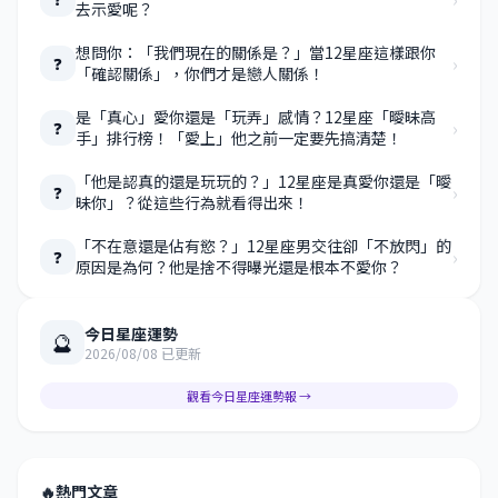
去示愛呢？
想問你：「我們現在的關係是？」當12星座這樣跟你
›
❓
「確認關係」，你們才是戀人關係！
是「真心」愛你還是「玩弄」感情？12星座「曖昧高
›
❓
手」排行榜！「愛上」他之前一定要先搞清楚！
「他是認真的還是玩玩的？」12星座是真愛你還是「曖
›
❓
昧你」？從這些行為就看得出來！
「不在意還是佔有慾？」12星座男交往卻「不放閃」的
›
❓
原因是為何？他是捨不得曝光還是根本不愛你？
今日星座運勢
🔮
2026/08/08 已更新
觀看今日星座運勢報 →
🔥
熱門文章