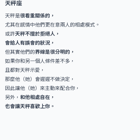
天秤座
天秤是
很看重關係的，
尤其在感情中他們更在意兩人的相處模式。
或許
天秤不擅於拒絕人，
會給人有誤會的狀況，
但其實他們的
界線是很分明的，
如果你和另一個人條件差不多，
且都對天秤示愛，
那麼他（她）會遲遲不做決定，
因此讓他（她）來主動來配合你，
另外，
和他相處自在，
也會讓天秤喜歡上你。