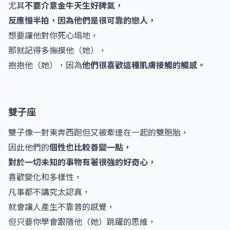
尤其
不要介意金牛天生好脾氣，
反應慢半拍，因為他們是很可靠的戀人，
想要讓他對你死心塌地，
那就記得多撫摸他（她），
抱抱他（她），因為
他們很喜歡這種肌膚接觸的觸感。
雙子座
雙子像一對東奔西跑但又被牽連在一起的雙胞胎，
因此他們的
個性也比較善變一點，
對於一切未知的事物有著很強的好奇心，
喜歡變化和多樣性，
凡事都不講究太認真，
就會讓人產生不靠普的感覺，
但只要你學會跟隨他（她）跳躍的思維，