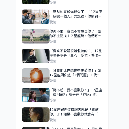
言」，告訴你「他很在乎你」！
愛情
「默默的喜歡你很久了」！12星座
「暗戀一個人」的訊號，你猜到了
嗎？
愛情
你再不來，我也不會想理你了！當
你不主動找１２星座時，他們有
「這個反應」就代表在乎你！
愛情
「愛或不愛是很難假裝的！」12星
座男是不是「真心」愛你，看你
「冷落」他之後的「態度」就知
愛情
道！
「其實他比你想像中更愛你！」當
12星座問你這「3個問題」，代表
他對你的愛早就勝過所有人！
愛情
​​​​​​​「對不起，我不喜歡你！」12星座
「這4句話」就是在「拒絕」你！
真的對你沒感覺，別再自作多情
愛情
了！
12星座跟你這樣聊天就是「喜歡
你」了！如果不喜歡你就會有「這
種表現」！
愛情
「ＯＯＯ，我喜歡你！」12星座愛