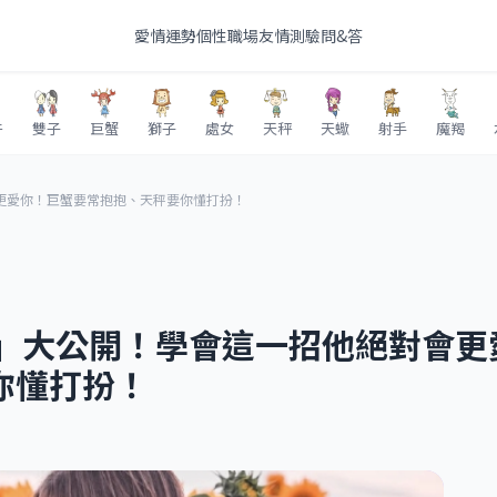
愛情
運勢
個性
職場
友情
測驗
問&答
牛
雙子
巨蟹
獅子
處女
天秤
天蠍
射手
魔羯
更愛你！巨蟹要常抱抱、天秤要你懂打扮！
訣」大公開！學會這一招他絕對會更
你懂打扮！