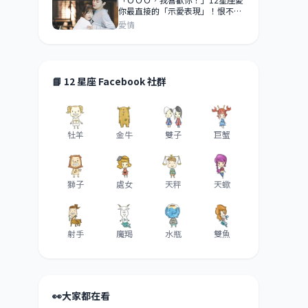
你最直接的「示愛表現」！恨不得
昭告天下「你是我的」！
愛情
📘 12 星座 Facebook 社群
牡羊
金牛
雙子
巨蟹
獅子
處女
天秤
天蠍
射手
魔羯
水瓶
雙魚
👀
大家都在看