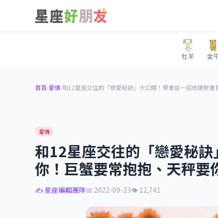
牡羊
金
首頁
›
愛情
›
和12星座交往的「戀愛秘訣」大公開！學會這一招他絕對會
愛情
和12星座交往的「戀愛秘
你！巨蟹要常抱抱、天秤要
✍️ 星座編輯團隊
📅 2022-09-23
👁 12,741