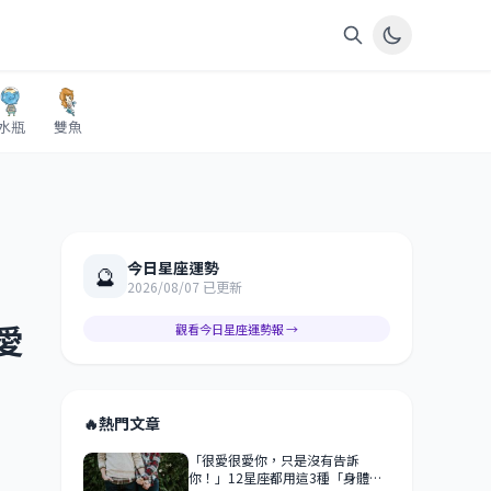
水瓶
雙魚
今日星座運勢
🔮
2026/08/07 已更新
愛
觀看今日星座運勢報 →
🔥
熱門文章
「很愛很愛你，只是沒有告訴
你！」12星座都用這3種「身體語