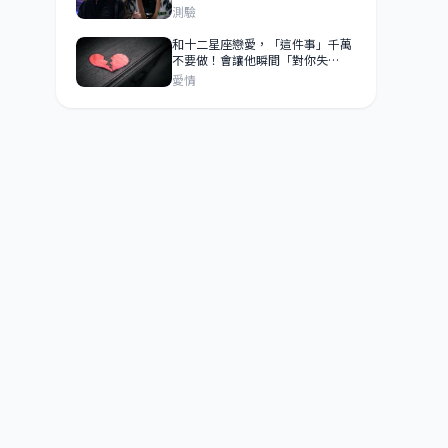
個性和感情，沒人能取代你的存
測驗
在！
和十二星座戀愛，「這件事」千萬
不要做！會讓他瞬間「對你失
望」！
愛情