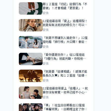
跟１２星座「切記」這個行為「不
要做」！才會相處「更恩愛」！
愛情
12星座最容易「愛上」這種類型！
就是有無法抵抗的吸引力！可以瞬
間被迷倒！
愛情
「就是不想讓別人搶走你！」12星
座吃醋「排行榜」大公開！會這樣
都是因為太愛你！
愛情
「愛你還是玩你！」從12星座這
「5種行為」就能判斷，你和他的
曖昧有沒有結果！
愛情
『就是要「這樣相處」！感情才能
長長久久♥』和１２星座「這樣相
處」！感情才能細水長流歐！
愛情
12星座最容易愛上「這種人」，就
算你沒有察覺，他早已經不小心喜
歡上你了！
愛情
「準」！從生日日期看出12星座
「專屬特質」，日期裡注定了你的