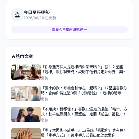
今日星座運勢
🔮
2026/08/10 已更新
觀看今日星座運勢報 →
🔥
熱門文章
「你身邊有個人是這樣陪你聊天嗎？」當１２星座
「這樣」跟你聊天時，說明了他們肯定對你有！興！
趣！
愛情
「膽小的我，有機會和你在一起嗎？」12星座喜歡你
時，會向你傳送這3個「心動暗號」，這樣的暗示真
的超級明顯！
愛情
「不用說，我都懂！」喜歡12星座的最強「暗示」方
式！牡羊座靠朋友，巨蟹座一定要「送生日禮物」！
愛情
「牽了就再也不放手！」12星座「喜歡你」會有這4
種「牽手方式」！從牽手方式看出他怎麼愛你！