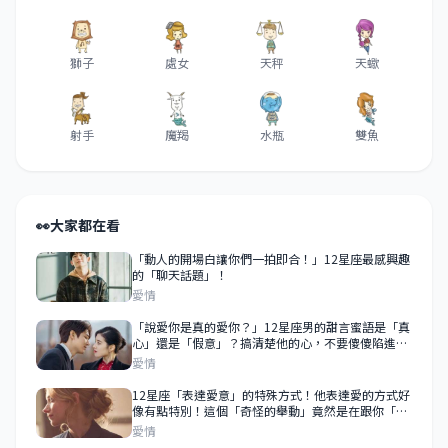
獅子
處女
天秤
天蠍
射手
魔羯
水瓶
雙魚
👀
大家都在看
「動人的開場白讓你們一拍即合！」12星座最感興趣
的「聊天話題」！
愛情
「說愛你是真的愛你？」12星座男的甜言蜜語是「真
心」還是「假意」？搞清楚他的心，不要傻傻陷進愛
情裡！
愛情
12星座「表達愛意」的特殊方式！他表達愛的方式好
像有點特別！這個「奇怪的舉動」竟然是在跟你「示
愛」！
愛情