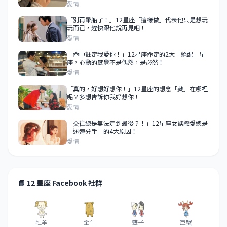
愛情
「別再暈船了！」12星座「這樣做」代表他只是想玩
玩而已，趕快跟他說再見吧！
愛情
「命中註定我愛你！」12星座命定的2大「絕配」星
座，心動的感覺不是偶然，是必然！
愛情
「真的，好想好想你！」12星座的想念「藏」在哪裡
呢？多想告訴你我好想你！
愛情
「交往總是無法走到最後？！」12星座女談戀愛總是
「迅速分手」的4大原因！
愛情
📘 12 星座 Facebook 社群
牡羊
金牛
雙子
巨蟹