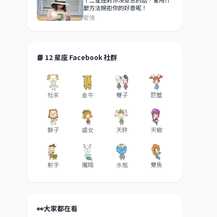
麼方法婉拒你的好意呢！
愛情
📘 12 星座 Facebook 社群
牡羊
金牛
雙子
巨蟹
獅子
處女
天秤
天蠍
射手
魔羯
水瓶
雙魚
👀
大家都在看