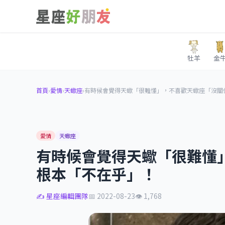
牡羊
金
首頁
›
愛情
›
天蠍座
›
有時候會覺得天蠍「很難懂」，不喜歡天蠍座「沒關
愛情
天蠍座
有時候會覺得天蠍「很難懂
根本「不在乎」！
✍️ 星座編輯團隊
📅 2022-08-23
👁 1,768