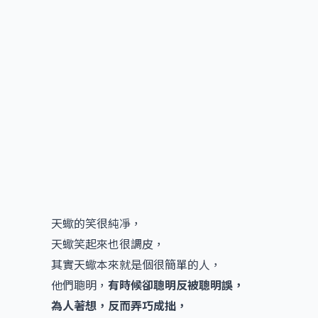
天蠍的笑很純凈，
天蠍笑起來也很調皮，
其實天蠍本來就是個很簡單的人，
他們聰明，
有時候卻聰明反被聰明誤，
為人著想，反而弄巧成拙，