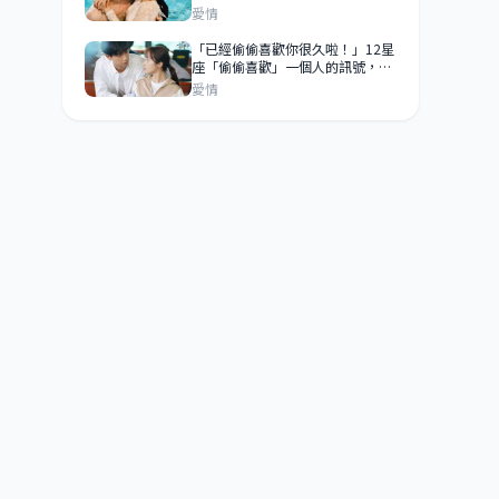
心裡絕對有你！
愛情
「已經偷偷喜歡你很久啦！」12星
座「偷偷喜歡」一個人的訊號，你
發現了嗎？
愛情