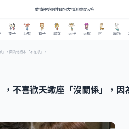
愛情
運勢
個性
職場
友情
測驗
問&答
牛
雙子
巨蟹
獅子
處女
天秤
天蠍
射手
魔羯
係」，因為他根本「不在乎」！
」，不喜歡天蠍座「沒關係」，因