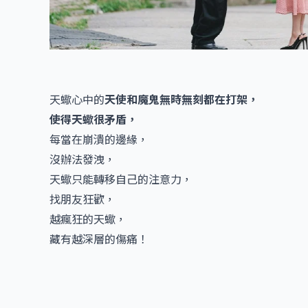
天蠍心中的
天使和魔鬼無時無刻都在打架，
使得天蠍很矛盾，
每當在崩潰的邊緣，
沒辦法發洩，
天蠍只能轉移自己的注意力，
找朋友狂歡，
越瘋狂的天蠍，
藏有越深層的傷痛！