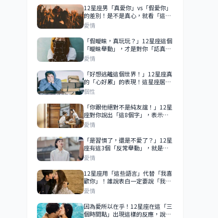
12星座男「真愛你」vs「假愛你」
的差別！是不是真心，就看「這3
點」！
愛情
「假曖昧，真玩玩？」12星座這個
「曖昧舉動」，才是對你「認真」
了！雙子實現承諾、天蠍學會尊
愛情
重！
「好想逃離這個世界！」12星座真
的「心好累」的表現！這星座居然
直接「不告而別」！
個性
「你跟他絕對不是純友誼！」12星
座對你說出「這8個字」，表示你
們之間99％「不單純」！
愛情
「是習慣了，還是不愛了？」12星
座有這3個「反常舉動」，就是對
你不再心動！不愛了就放彼此自由
愛情
吧！
12星座用「這些語言」代替「我喜
歡你」！誰說表白一定要說「我喜
歡你」！
愛情
因為愛所以在乎！12星座在這「三
個時間點」出現這樣的反應，說明