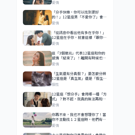
愛竟然會很痛苦！
愛情
「分手快樂，你可以找到更好
的！」12星座男「不愛你了」會馬
上分手還是繼續假裝愛你？！
愛情
「從訊息中看出他有多在乎你！」
12星座在乎你，就會這樣「跟你
聊」！真的在乎你，連你的訊息都
愛情
不會敷衍！
這「3個徵兆」代表12星座和你的
感情「結束了」！離開有時候也是
種解脫！
愛情
「生氣還有分真假？」要怎麼分辨
12星座是「真生氣」還是「假生
氣」的區別呢？
個性
12星座「想分手」會用哪一種「方
式」？對不起，我真的無法再和你
繼續走下去了！
愛情
你再不來，我也不會想理你了！當
你不主動找１２星座時，他們有
「這個反應」就代表在乎你！
愛情
十二星座對你沒意思的話，會用什