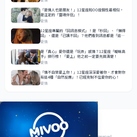
「是情人也是朋友！」12星座和OO座個性最相似，
是注定的「靈魂伴侶」！
愛情
12星座專屬的「回訊息模式」！是「秒回」、「懶得
回」、還是「已讀不回」？他們看到訊息都是「這樣
做」！
愛情
是「真心」愛你還是「玩弄」感情？12星座「曖昧高
手」排行榜！「愛上」他之前一定要先搞清楚！
愛情
「情不自禁愛上你！」12星座深深愛著你，才會對你
有這4種「自然反應」！已經克制不住愛你的心！
愛情
關於我們
使用條款
隱私政策
聯絡我們
© 2026 HoroFriend88 星座好朋友. All rights reserved.