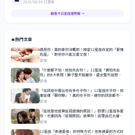
2026/08/09 已更新
觀看今日星座運勢報 →
🔥
熱門文章
遇見你，真的拿你沒輒耶！揭密12星座命定的「愛情
剋星」，對他你只能又愛又恨！
愛情
「什麼都不怕，就怕失去你！」12星座「害怕失去
你」的6大表現！獅子整天黏著你、處女整天說想
你！
愛情
「從訊息中看出他有多在乎你！」12星座在乎你，就
會這樣「跟你聊」！真的在乎你，連你的訊息都不會
敷衍！
愛情
「這就是他放棄這段感情的原因！」即便12星座多愛
你，也會因為「這個原因」放棄你！這理由也太讓人
傻眼了吧！
愛情
12星座「表達愛意」的特殊方式！他表達愛的方式好