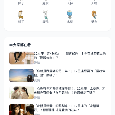
獅子
處女
天秤
天蠍
射手
魔羯
水瓶
雙魚
👀
大家都在看
12星座「這4句話」=「我喜歡你」！你有沒有聽出他
的「隱藏告白」？！
愛情
「你就是我靈魂的另一半！」12星座想要的「靈魂伴
侶」是什麼樣子！
愛情
「心裡有你才會這樣在乎你！」12星座「太愛你」才
會對你有這個「在乎表現」！你感受到了嗎？
愛情
「吃醋是戀愛中的醍醐味！」12星座的「吃醋排
行」，酸酸甜甜才是愛情的滋味！
愛情