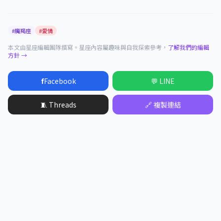
#魔羯座
#愛情
本文由星座編輯團隊撰寫。星座內容屬趣味與自我探索參考，
了解我們的編輯
方針 →
f
Facebook
💬 LINE
🧵 Threads
🔗 複製連結