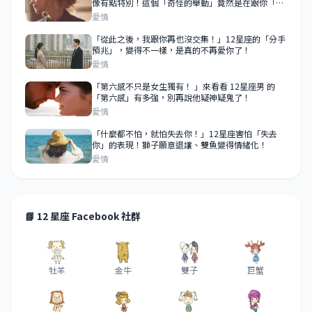
像有點特別！這個「奇怪的舉動」竟然是在跟你「示
愛」！
愛情
「從此之後，我跟你再也沒交集！」12星座的「分手
預兆」，變得不一樣，是真的不再愛你了！
愛情
「第六感不只是女生獨有！ 」來看看 12星座男 的
「第六感」有多強，別再說他疑神疑鬼了！
愛情
「什麼都不怕，就怕失去你！」12星座害怕「失去
你」的表現！獅子願意退讓、雙魚變得情緒化！
愛情
📘 12 星座 Facebook 社群
牡羊
金牛
雙子
巨蟹