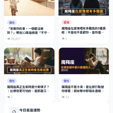
愛情
個性
魔羯座在感情裡有多難追的5種真
「答應你的事，一個都沒做
相｜不是他不喜歡你，是你還沒
到？」哪些12星座總是「不守信
過關
用」承諾只是隨口說說？
👁 1
👁 30,017
個性
個性
魔羯座真正生氣時是什麼樣子？
魔羯座不是冷漠，是在用行動替
｜比爆發更可怕的，是那面沉默
你撐著｜朋友眼中那個永遠穩在
的牆
原地的人
👁 7
👁 13
今日星座運勢
🔮