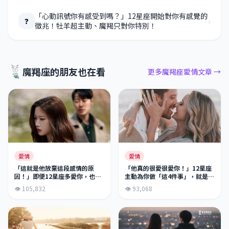
「心動訊號你有感受到嗎？」12星座開始對你有感覺的
›
❓
徵兆！牡羊超主動、魔羯只對你特別！
魔羯座的朋友也在看
更多魔羯座愛情文章 →
愛情
愛情
「這就是他放棄這段感情的原
「他真的很愛很愛你！」12星座
因！」即便12星座多愛你，也會
主動為你做「這4件事」，就是真
因為「這個原因」放棄你！這理
的愛你到無法自拔！別再懷疑他
👁 105,832
👁 93,068
由也太讓人傻眼了吧！
對你的愛！