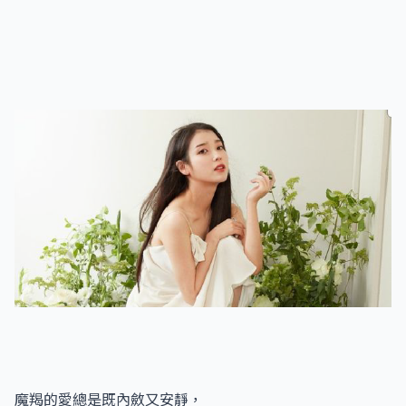
魔羯的愛總是既內斂又安靜，