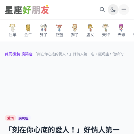
牡羊
金牛
雙子
巨蟹
獅子
處女
天秤
天蠍
首頁
›
愛情
›
魔羯座
›
「刻在你心底的愛人！」好情人第一名：魔羯座！他給的愛真摯又深情，深入骨隨讓你念念不忘！
愛情
魔羯座
「刻在你心底的愛人！」好情人第一