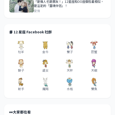
「是情人也是朋友！」12星座和OO座個性最相似，
是注定的「靈魂伴侶」！
愛情
📘 12 星座 Facebook 社群
牡羊
金牛
雙子
巨蟹
獅子
處女
天秤
天蠍
射手
魔羯
水瓶
雙魚
👀
大家都在看