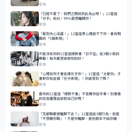
愛情
「已經不愛了，我們之間就到此為止吧！」12星座
「分手」前兆！99％是想離開你！
愛情
「愛到內心深處！」12星座男心裡放不下你，會有明
顯的「5個表現」！
愛情
不能沒有你的12星座絕對會「忍不住」這3個小氣的
舉動！每天都想貪戀你的好！
愛情
「心裡有你才會這樣在乎你！」12星座「太愛你」才
會對你有這個「在乎表現」！你感受到了嗎？
愛情
愛你的12星座「絕對不會」不答應你這件事！別傻傻
的找各種理由安慰自己好嗎？
愛情
「怎麼聊都很難聊下去？」12星座這3個行為，就是
「不想跟你聊」！不是你難聊，是他根本不給你機
會！
愛情