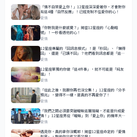
「情不自禁愛上你！」12星座深深愛著你，才會對你
有這4種「自然反應」！已經克制不住愛你的心！
愛情
「你對我是什麼感覺？」揭密12星座的「心動暗
號」！一秒看透他的心！
愛情
12星座專屬的「回訊息模式」！是「秒回」、「懶得
回」、還是「已讀不回」？他們看到訊息都是「這樣
做」！
愛情
12星座單獨約你做「這4件事」，就不可能是「純友
誼」！
愛情
「從此之後，我跟你再也沒交集！」12星座的「分手
預兆」，變得不一樣，是真的不再愛你了！
愛情
「我們之間必須要突破曖昧這層阻礙，才能晉升成愛
情！」12星座男從「曖昧」到「愛上你」的機率大公
開！這樣的機率就是愛上你的主要關鍵！
愛情
遇見你，真的拿你沒輒耶！揭密12星座命定的「愛情
剋星」，對他你只能又愛又恨！