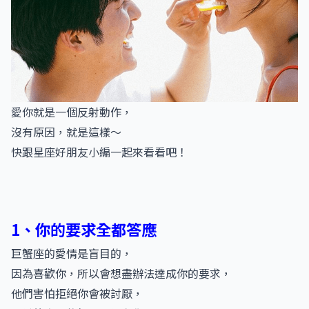
愛你就是一個反射動作，
沒有原因，就是這樣～
快跟星座好朋友小編一起來看看吧！
1、你的要求全都答應
巨蟹座的愛情是盲目的，
因為喜歡你，所以會想盡辦法達成你的要求，
他們害怕拒絕你會被討厭，