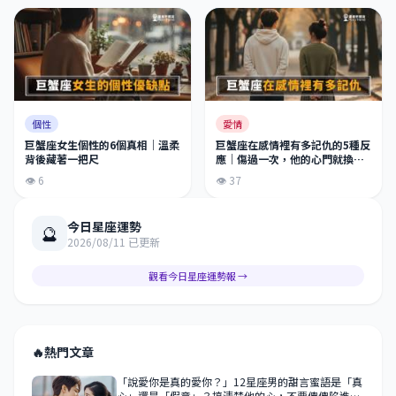
個性
愛情
巨蟹座女生個性的6個真相｜溫柔
巨蟹座在感情裡有多記仇的5種反
背後藏著一把尺
應｜傷過一次，他的心門就換鎖
了
👁 6
👁 37
今日星座運勢
🔮
2026/08/11 已更新
觀看今日星座運勢報 →
🔥
熱門文章
「說愛你是真的愛你？」12星座男的甜言蜜語是「真
心」還是「假意」？搞清楚他的心，不要傻傻陷進愛