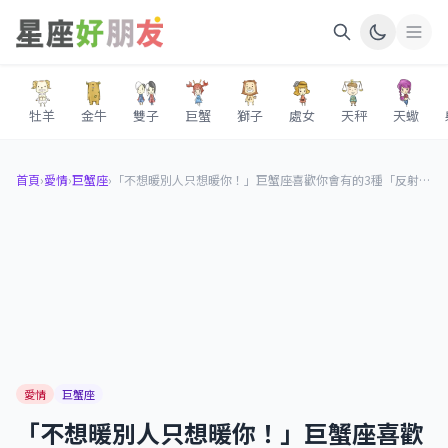
牡羊
金牛
雙子
巨蟹
獅子
處女
天秤
天蠍
首頁
›
愛情
›
巨蟹座
›
「不想暖別人只想暖你！」巨蟹座喜歡你會有的3種「反射動作」！愛你是一種本能！
愛情
巨蟹座
「不想暖別人只想暖你！」巨蟹座喜歡