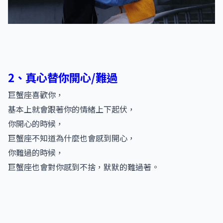
2、真心替你開心/難過
巨蟹座喜歡你，
基本上就會跟著你的情緒上下起伏，
你開心的時候，
巨蟹座不知道為什麼也會感到開心，
你難過的時候，
巨蟹座也會對你感到不捨，默默的難過著。