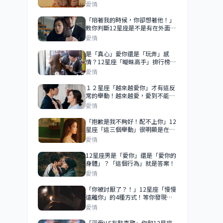
他是捨不得曝光還是根本不愛你？
愛情
「陪著我的時候，你卻想著他！」
教你判斷12星座是不是有在外面
「偷吃」？有沒有做自己心裡有
愛情
數！
是「真心」愛你還是「玩弄」感
情？12星座「曖昧高手」排行榜！
「愛上」他之前一定要先搞清楚！
愛情
１２星座「越來越愛你」才有這反
常的舉動！越來越愛，愛到不能
「失去」你！
愛情
「抱歉是我不夠好！配不上你」12
星座「這三個舉動」很明顯是在拒
絕你？
愛情
12星座男是「愛你」還是「愛你的
身體」？「這個行為」就是答案！
愛情
「你被討厭了？！」12星座「慢慢
遠離你」的4種方式！等你發現
時，他早就已經離開你！
愛情
「深愛V.S有點喜歡」你和12星座