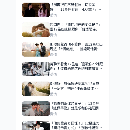
「別再視而不見假裝一切很美
好！」12星座有這「4大徵兆」，
代表他已經想離開你，你們的愛已
愛情
經逝去了！
想問你：「我們現在的關係是？」
當12星座這樣跟你「確認關係」，
你們才是戀人關係！
愛情
別傻傻覺得他不愛你！當12星座出
現這「6個反應」，就證明他愛你
愛到深處！
愛情
從聊天看出12星座「喜歡你or討厭
你」！這樣的態度裡絕對藏著喜
歡！
愛情
別懷疑！對你超級認真的12星座
「一定會」把這4件東西給你，早
已走心的舉動！
愛情
「認真想跟你過日子！」12星座
「這個舉動」就是想和你確認關
係！從曖昧到交往就差在這裡了！
愛情
「他的愛奇奇怪怪！」12星座的
「獨特示愛方式」！別被他嚇到，