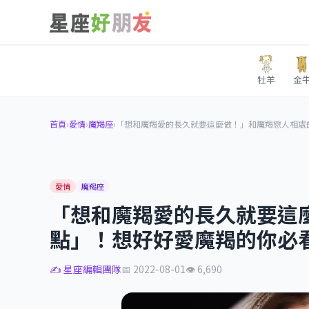
牡羊
金
首頁
›
愛情
›
魔羯座
›
「想和魔羯愛的長久就要這麼做！」和魔羯戀人相處
愛情
魔羯座
「想和魔羯愛的長久就要這
點」！想好好愛魔羯的你必
✍️ 星座編輯團隊
📅 2022-08-01
👁 6,690