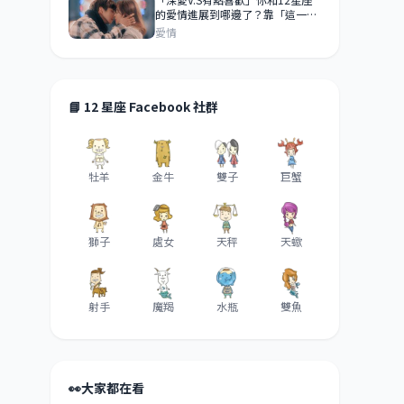
的愛情進展到哪邊了？靠「這一
點」來判斷！
愛情
📘 12 星座 Facebook 社群
牡羊
金牛
雙子
巨蟹
獅子
處女
天秤
天蠍
射手
魔羯
水瓶
雙魚
👀
大家都在看