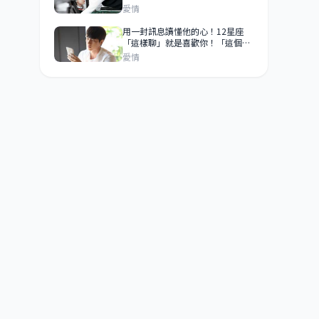
他只是太喜歡你！
愛情
用一封訊息讀懂他的心！12星座
「這樣聊」就是喜歡你！「這個星
座」越喜歡你越不會秒回！
愛情