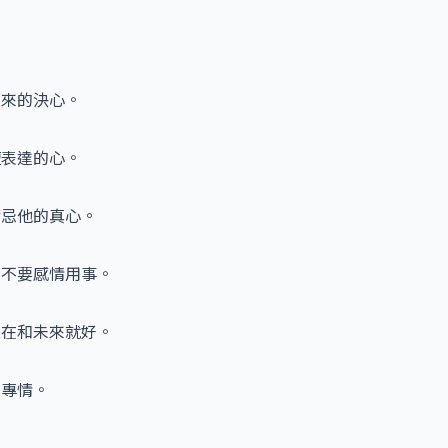
未來的決心。
擅表達的心。
猜忌他的真心。
，不要感情用事。
現在和未來就好。
和專情。