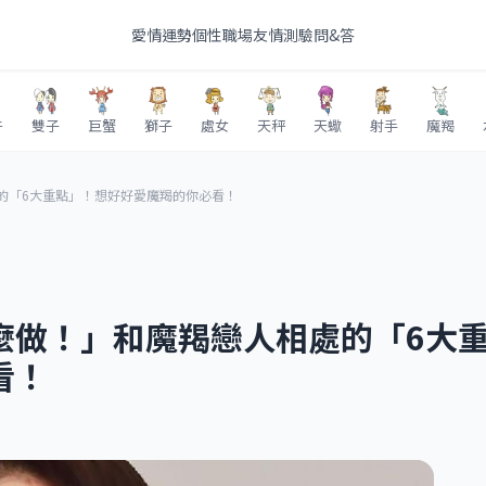
愛情
運勢
個性
職場
友情
測驗
問&答
牛
雙子
巨蟹
獅子
處女
天秤
天蠍
射手
魔羯
的「6大重點」！想好好愛魔羯的你必看！
麼做！」和魔羯戀人相處的「6大
看！