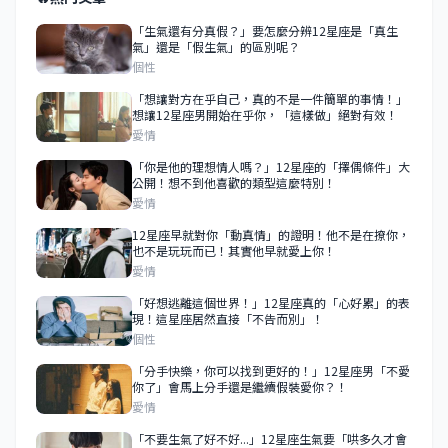
「生氣還有分真假？」要怎麼分辨12星座是「真生
氣」還是「假生氣」的區別呢？
個性
「想讓對方在乎自己，真的不是一件簡單的事情！」
想讓12星座男開始在乎你，「這樣做」絕對有效！
愛情
「你是他的理想情人嗎？」12星座的「擇偶條件」大
公開！想不到他喜歡的類型這麼特別！
愛情
12星座早就對你「動真情」的證明！他不是在撩你，
也不是玩玩而已！其實他早就愛上你！
愛情
「好想逃離這個世界！」12星座真的「心好累」的表
現！這星座居然直接「不告而別」！
個性
「分手快樂，你可以找到更好的！」12星座男「不愛
你了」會馬上分手還是繼續假裝愛你？！
愛情
「不要生氣了好不好...」12星座生氣要「哄多久才會