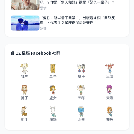
好」？你是「當天和好」還是「記仇一輩子」？
愛情
「愛你，所以情不自禁！」出現這４個「自然反
應」，代表１２星座正深深愛著你！
愛情
📘 12 星座 Facebook 社群
牡羊
金牛
雙子
巨蟹
獅子
處女
天秤
天蠍
射手
魔羯
水瓶
雙魚