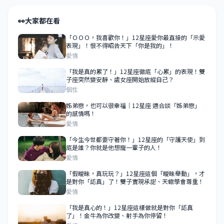
👀
大家都在看
「ＯＯＯ，我喜歡你！」12星座愛你最直接的「示愛
表現」！恨不得昭告天下「你是我的」！
愛情
「我是真的累了！」12星座徹底「心累」的表現！雙
子座突然變安靜、處女座開始放縱自己？
個性
姊弟戀，也可以很幸福｜12星座 適合談「姊弟戀」
的感情嗎！
愛情
「今生今世都要守著你！」12星座的「守護天使」到
底是誰？你就是他想寵一輩子的人！
愛情
「假曖昧，真玩玩？」12星座這個「曖昧舉動」，才
是對你「認真」了！雙子實現承諾、天蠍學會尊重！
愛情
「我是真心的！」12星座這樣做就是對你「認真
了」！金牛為你改變、射手為你停留！