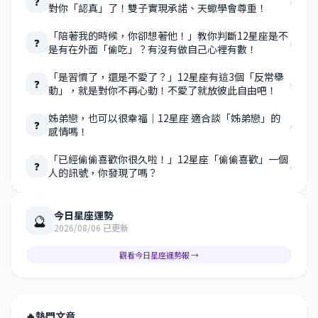
›
❓
對你「認真」了！雙子實現承諾、天蠍學會尊重！
「陪著我的時候，你卻想著他！」教你判斷12星座是不
›
❓
是有在外面「偷吃」？有沒有做自己心裡有數！
「是習慣了，還是不愛了？」12星座有這3個「反常舉
›
❓
動」，就是對你不再心動！不愛了就放彼此自由吧！
姊弟戀，也可以很幸福｜12星座 適合談「姊弟戀」的
›
❓
感情嗎！
「已經偷偷喜歡你很久啦！」12星座「偷偷喜歡」一個
›
❓
人的訊號，你發現了嗎？
今日星座運勢
🔮
2026/08/06 已更新
觀看今日星座運勢報 →
🔥
熱門文章