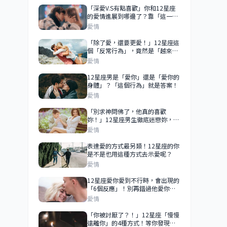
「深愛V.S有點喜歡」你和12星座
的愛情進展到哪邊了？靠「這一
點」來判斷！
愛情
「除了愛，還要更愛！」12星座這
個「反常行為」，竟然是「越來越
愛你」的表現！
愛情
12星座男是「愛你」還是「愛你的
身體」？「這個行為」就是答案！
愛情
「別求神問佛了，他真的喜歡
妳！」12星座男生徹底迷戀妳，才
會有「這4個」反常行為！
愛情
表達愛的方式最另類！12星座的你
是不是也用這種方式去示愛呢？
愛情
12星座愛你愛到不行時，會出現的
「6個反應」！別再錯過他愛你的
小細節！
愛情
「你被討厭了？！」12星座「慢慢
遠離你」的4種方式！等你發現