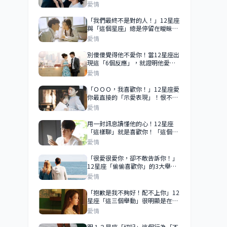
「失去」你！
愛情
「我們最終不是對的人！」12星座
與「這個星座」總是停留在曖昧階
段，你們的戀情很難開花結果！
愛情
別傻傻覺得他不愛你！當12星座出
現這「6個反應」，就證明他愛你
愛到深處！
愛情
「ＯＯＯ，我喜歡你！」12星座愛
你最直接的「示愛表現」！恨不得
昭告天下「你是我的」！
愛情
用一封訊息讀懂他的心！12星座
「這樣聊」就是喜歡你！「這個星
座」越喜歡你越不會秒回！
愛情
「很愛很愛你，卻不敢告訴你！」
12星座「偷偷喜歡你」的3大舉
動！巨蟹偷偷觀察你、天秤在你面
愛情
前求表現！
「抱歉是我不夠好！配不上你」12
星座「這三個舉動」很明顯是在拒
絕你？
愛情
跟１２星座「切記」這個行為「不