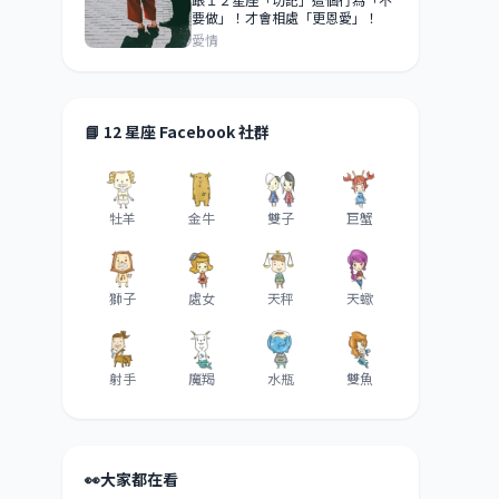
要做」！才會相處「更恩愛」！
愛情
📘 12 星座 Facebook 社群
牡羊
金牛
雙子
巨蟹
獅子
處女
天秤
天蠍
射手
魔羯
水瓶
雙魚
👀
大家都在看