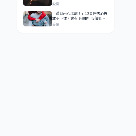
時，他早就已經離開你！
愛情
「愛到內心深處！」12星座男心裡
放不下你，會有明顯的「5個表
現」！
愛情