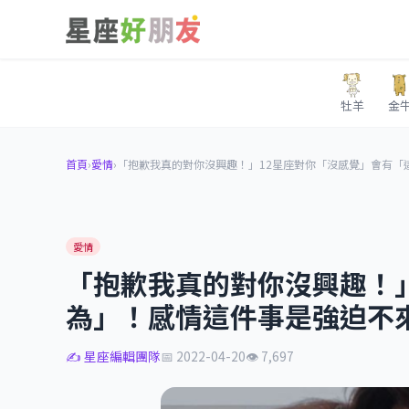
牡羊
金
首頁
›
愛情
›
「抱歉我真的對你沒興趣！」12星座對你「沒感覺」會有「
愛情
「抱歉我真的對你沒興趣！
為」！感情這件事是強迫不
✍️ 星座編輯團隊
📅 2022-04-20
👁 7,697