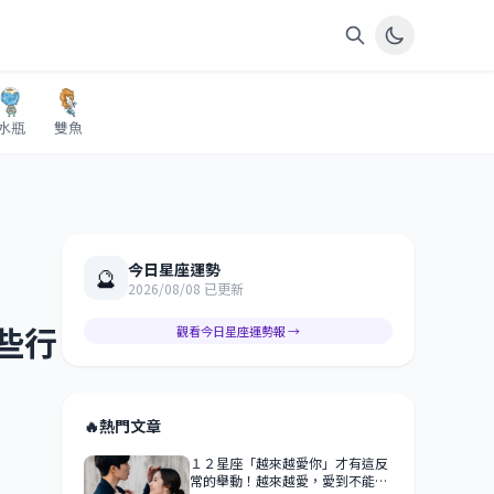
水瓶
雙魚
今日星座運勢
🔮
2026/08/08 已更新
些行
觀看今日星座運勢報 →
🔥
熱門文章
１２星座「越來越愛你」才有這反
常的舉動！越來越愛，愛到不能