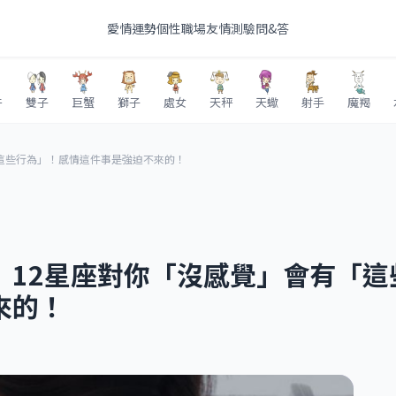
愛情
運勢
個性
職場
友情
測驗
問&答
牛
雙子
巨蟹
獅子
處女
天秤
天蠍
射手
魔羯
這些行為」！感情這件事是強迫不來的！
」12星座對你「沒感覺」會有「這
來的！