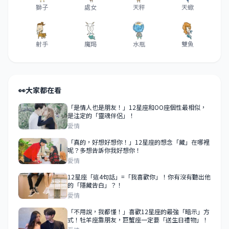
獅子
處女
天秤
天蠍
射手
魔羯
水瓶
雙魚
👀
大家都在看
「是情人也是朋友！」12星座和OO座個性最相似，
是注定的「靈魂伴侶」！
愛情
「真的，好想好想你！」12星座的想念「藏」在哪裡
呢？多想告訴你我好想你！
愛情
12星座「這4句話」=「我喜歡你」！你有沒有聽出他
的「隱藏告白」？！
愛情
「不用說，我都懂！」喜歡12星座的最強「暗示」方
式！牡羊座靠朋友，巨蟹座一定要「送生日禮物」！