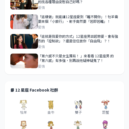
的找各種理由安慰自己好嗎？
愛情
「這樣做」就能讓12星座愛到「離不開你」！牡羊需
要來個「小旅行」、射手竟然要「若即若離」！
愛情
「這就是我愛你的方式」12星座男談起戀愛，會有強
烈的「控制欲」？還是信任放你「自由飛」？！
愛情
「第六感不只是女生獨有！ 」來看看 12星座男 的
「第六感」有多強，別再說他疑神疑鬼了！
愛情
📘 12 星座 Facebook 社群
牡羊
金牛
雙子
巨蟹