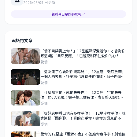
2026/08/09 已更新
觀看今日星座運勢報 →
🔥
熱門文章
「情不自禁愛上你！」12星座深深愛著你，才會對你
有這4種「自然反應」！已經克制不住愛你的心！
愛情
「這次鐵了心要跟你說再見！」12星座「徹底放棄」
一個人的表現，牡羊再也沒有任何情緒、獅子你做什
麼都無所謂！
愛情
「什麼都不怕，就怕失去你！」12星座「害怕失去
你」的6大表現！獅子整天黏著你、處女整天說想
你！
愛情
「從訊息中看出他有多在乎你！」12星座在乎你，就
會這樣「跟你聊」！真的在乎你，連你的訊息都不會
敷衍！
愛情
愛你的12星座「絕對不會」不答應你這件事！別傻傻