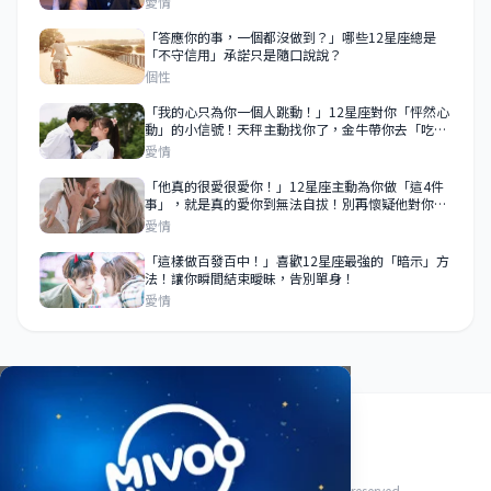
愛情
「答應你的事，一個都沒做到？」哪些12星座總是
「不守信用」承諾只是隨口說說？
個性
「我的心只為你一個人跳動！」12星座對你「怦然心
動」的小信號！天秤主動找你了，金牛帶你去「吃好
吃的」！
愛情
「他真的很愛很愛你！」12星座主動為你做「這4件
事」，就是真的愛你到無法自拔！別再懷疑他對你的
愛！
愛情
「這樣做百發百中！」喜歡12星座最強的「暗示」方
法！讓你瞬間結束曖昧，告別單身！
愛情
關於我們
使用條款
隱私政策
聯絡我們
© 2026 HoroFriend88 星座好朋友. All rights reserved.