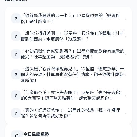
「你就是我靈魂的另一半！」12星座想要的「靈魂伴
›
❓
侶」是什麼樣子！
「想你想得好苦啊！」12星座「很想你」的舉動！牡羊
›
❓
衝到你面前、水瓶居然「沒反應」？
「心動訊號你有感受到嗎？」12星座開始對你有感覺的
›
❓
徵兆！牡羊超主動、魔羯只對你特別！
「這次鐵了心要跟你說再見！」12星座「徹底放棄」一
›
個人的表現，牡羊再也沒有任何情緒、獅子你做什麼都
❓
無所謂！
「什麼都不怕，就怕失去你！」12星座「害怕失去你」
›
❓
的6大表現！獅子整天黏著你、處女整天說想你！
「真的，好想好想你！」12星座的想念「藏」在哪裡
›
❓
呢？多想告訴你我好想你！
今日星座運勢
🔮