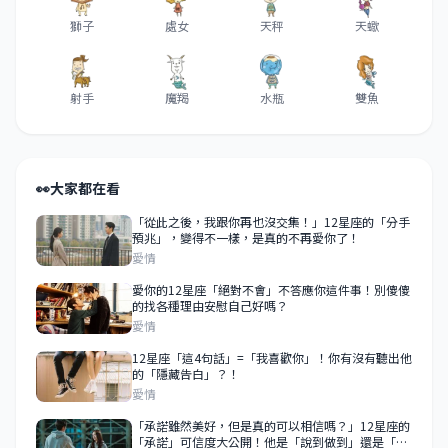
獅子
處女
天秤
天蠍
射手
魔羯
水瓶
雙魚
👀
大家都在看
「從此之後，我跟你再也沒交集！」12星座的「分手
預兆」，變得不一樣，是真的不再愛你了！
愛情
愛你的12星座「絕對不會」不答應你這件事！別傻傻
的找各種理由安慰自己好嗎？
愛情
12星座「這4句話」=「我喜歡你」！你有沒有聽出他
的「隱藏告白」？！
愛情
「承諾雖然美好，但是真的可以相信嗎？」12星座的
「承諾」可信度大公開！他是「說到做到」還是「說