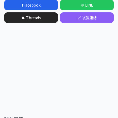
f
Facebook
💬 LINE
🧵 Threads
🔗 複製連結