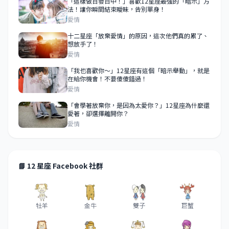
「這樣做百發百中！」喜歡12星座最強的「暗示」方
法！讓你瞬間結束曖昧，告別單身！
愛情
十二星座「放棄愛情」的原因，這次他們真的累了、
想放手了！
愛情
「我也喜歡你～」12星座有這個「暗示舉動」，就是
在給你機會！不要傻傻錯過！
愛情
「會學著放棄你，是因為太愛你？」12星座為什麼還
愛著，卻選擇離開你？
愛情
📘 12 星座 Facebook 社群
牡羊
金牛
雙子
巨蟹