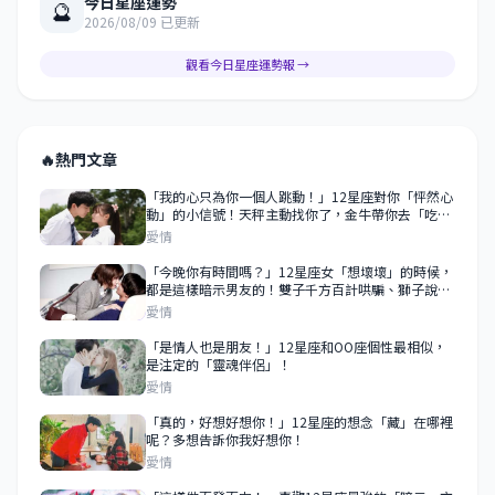
今日星座運勢
🔮
2026/08/09 已更新
觀看今日星座運勢報 →
🔥
熱門文章
「我的心只為你一個人跳動！」12星座對你「怦然心
動」的小信號！天秤主動找你了，金牛帶你去「吃好
吃的」！
愛情
「今晚你有時間嗎？」12星座女「想壞壞」的時候，
都是這樣暗示男友的！雙子千方百計哄騙、獅子說要
給你補一補？！
愛情
「是情人也是朋友！」12星座和OO座個性最相似，
是注定的「靈魂伴侶」！
愛情
「真的，好想好想你！」12星座的想念「藏」在哪裡
呢？多想告訴你我好想你！
愛情