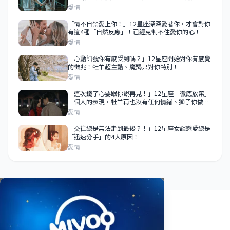
說而已」？
愛情
「情不自禁愛上你！」12星座深深愛著你，才會對你
有這4種「自然反應」！已經克制不住愛你的心！
愛情
「心動訊號你有感受到嗎？」12星座開始對你有感覺
的徵兆！牡羊超主動、魔羯只對你特別！
愛情
「這次鐵了心要跟你說再見！」12星座「徹底放棄」
一個人的表現，牡羊再也沒有任何情緒、獅子你做什
麼都無所謂！
愛情
「交往總是無法走到最後？！」12星座女談戀愛總是
「迅速分手」的4大原因！
愛情
關於我們
使用條款
隱私政策
聯絡我們