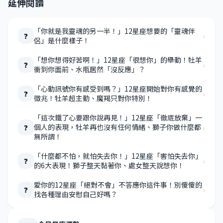
延伸閱讀
「你就是我靈魂的另一半！」12星座想要的「靈魂伴
›
❓
侶」是什麼樣子！
「想你想得好苦啊！」12星座「很想你」的舉動！牡羊
›
❓
衝到你面前、水瓶居然「沒反應」？
「心動訊號你有感受到嗎？」12星座開始對你有感覺的
›
❓
徵兆！牡羊超主動、魔羯只對你特別！
「這次鐵了心要跟你說再見！」12星座「徹底放棄」一
›
個人的表現，牡羊再也沒有任何情緒、獅子你做什麼都
❓
無所謂！
「什麼都不怕，就怕失去你！」12星座「害怕失去你」
›
❓
的6大表現！獅子整天黏著你、處女整天說想你！
愛你的12星座「絕對不會」不答應你這件事！別傻傻的
›
❓
找各種理由安慰自己好嗎？