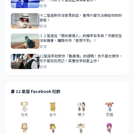
愛情
十二星座對你沒意思的話，會用什麼方法婉拒你的好
意呢！
愛情
１２星座從「朋友變情人」的機率有多高？天蠍完全
沒有機會，魔羯令你「意想不到」！
愛情
12星座早就對你「動真情」的證明！他不是在撩你，
也不是玩玩而已！其實他早就愛上你！
愛情
📘 12 星座 Facebook 社群
牡羊
金牛
雙子
巨蟹