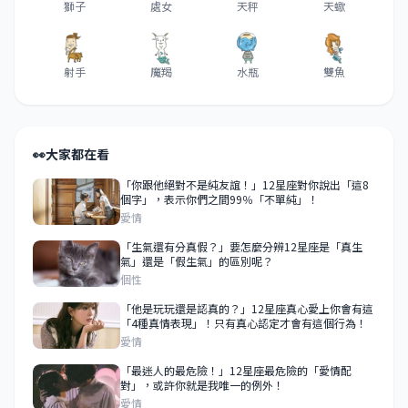
獅子
處女
天秤
天蠍
射手
魔羯
水瓶
雙魚
👀
大家都在看
「你跟他絕對不是純友誼！」12星座對你說出「這8
個字」，表示你們之間99％「不單純」！
愛情
「生氣還有分真假？」要怎麼分辨12星座是「真生
氣」還是「假生氣」的區別呢？
個性
「他是玩玩還是認真的？」12星座真心愛上你會有這
「4種真情表現」！只有真心認定才會有這個行為！
愛情
「最迷人的最危險！」12星座最危險的「愛情配
對」，或許你就是我唯一的例外！
愛情