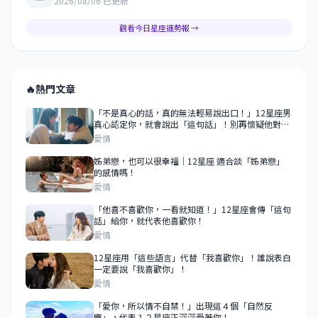
2026/08/06 已更新
觀看今日星座運勢報 →
🔥
熱門文章
「不是真心的話，真的無法輕易說出口！」12星座男
真心認定你，就會說出「這句話」！別再懷疑他對你
的真心了！
愛情
姊弟戀，也可以很幸福｜12星座 適合談「姊弟戀」
的感情嗎！
愛情
「他喜不喜歡你，一看就知道！」12星座會傳「這句
話」給你，就代表他喜歡你！
愛情
12星座用「這些語言」代替「我喜歡你」！誰說表白
一定要說「我喜歡你」！
愛情
「愛你，所以情不自禁！」出現這４個「自然反
應」，代表１２星座正深深愛著你！