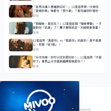
「這想法讓人害羞臉紅紅！」12星座男第一次做完
「愛做的事」後都在「想什麼」？看完讓妳秒懂他的
心！
愛情
「假曖昧，真玩玩？」12星座這個「曖昧舉動」，才
是對你「認真」了！雙子實現承諾、天蠍學會尊重！
愛情
12星座男「真愛你」vs「假愛你」的差別！是不是真
心，就看「這3點」！
愛情
「分手快樂，你可以找到更好的！」12星座男「不愛
你了」會馬上分手還是繼續假裝愛你？！
愛情
關於我們
使用條款
隱私政策
聯絡我們
© 2026 HoroFriend88 星座好朋友. All rights reserved.