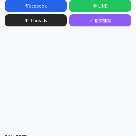
f
Facebook
💬 LINE
🧵 Threads
🔗 複製連結