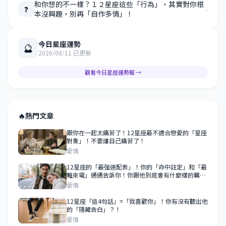
和你想的不一樣？１２星座這些「行為」，其實對你根
›
❓
本沒興趣，別再「自作多情」！
今日星座運勢
🔮
2026/08/11 已更新
觀看今日星座運勢報 →
🔥
熱門文章
跟你在一起太痛苦了！12星座最不適合戀愛的「星座
對象」！不要讓自己痛苦了！
愛情
12星座的「最強速配表」！你的「命中註定」和「最
難來電」通通告訴你！你跟他到底會有什麼樣的羈
絆？
愛情
12星座「這4句話」=「我喜歡你」！你有沒有聽出他
的「隱藏告白」？！
愛情