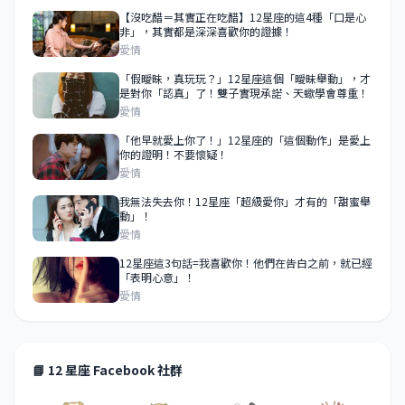
【沒吃醋＝其實正在吃醋】12星座的這4種「口是心
非」，其實都是深深喜歡你的證據！
愛情
「假曖昧，真玩玩？」12星座這個「曖昧舉動」，才
是對你「認真」了！雙子實現承諾、天蠍學會尊重！
愛情
「他早就愛上你了！」12星座的「這個動作」是愛上
你的證明！不要懷疑！
愛情
我無法失去你！12星座「超級愛你」才有的「甜蜜舉
動」！
愛情
12星座這3句話=我喜歡你！他們在告白之前，就已經
「表明心意」！
愛情
📘 12 星座 Facebook 社群