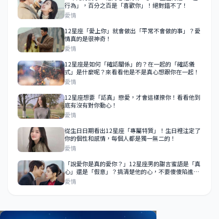
行為」，百分之百是「喜歡你」！絕對錯不了！
愛情
12星座「愛上你」就會做出「平常不會做的事」？愛
情真的是很神奇！
愛情
12星座是如何「確認關係」的？在一起的「確認儀
式」是什麼呢？來看看他是不是真心想跟你在一起！
愛情
12星座想要「認真」戀愛，才會這樣撩你！看看他到
底有沒有對你動心！
愛情
從生日日期看出12星座「專屬特質」！生日裡注定了
你的個性和感情，每個人都是獨一無二的！
愛情
「說愛你是真的愛你？」12星座男的甜言蜜語是「真
心」還是「假意」？搞清楚他的心，不要傻傻陷進愛
情裡！
愛情