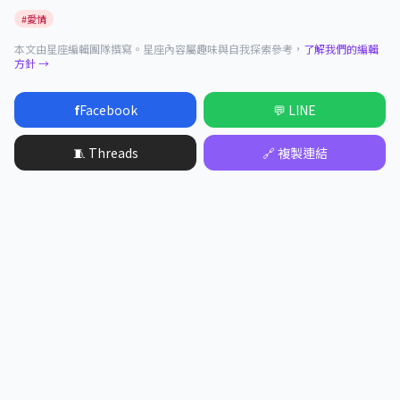
#愛情
本文由星座編輯團隊撰寫。星座內容屬趣味與自我探索參考，
了解我們的編輯
方針 →
f
Facebook
💬 LINE
🧵 Threads
🔗 複製連結