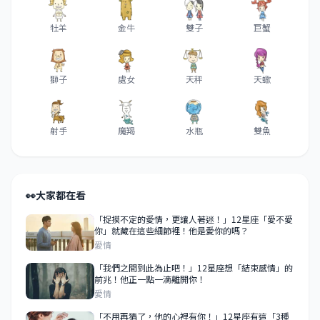
牡羊
金牛
雙子
巨蟹
獅子
處女
天秤
天蠍
射手
魔羯
水瓶
雙魚
👀
大家都在看
「捉摸不定的愛情，更讓人著迷！」12星座「愛不愛
你」就藏在這些細節裡！他是愛你的嗎？
愛情
「我們之間到此為止吧！」12星座想「結束感情」的
前兆！他正一點一滴離開你！
愛情
「不用再猜了，他的心裡有你！」12星座有這「3種