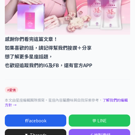
感謝你們看完這篇文章！
如果喜歡的話，請記得幫我們按讚＋分享
想了解更多星座話題，
也歡迎追蹤我們的IG及FB，還有官方APP
#愛情
本文由星座編輯團隊撰寫。星座內容屬趣味與自我探索參考，
了解我們的編輯
方針 →
f
Facebook
💬 LINE
🧵 Threads
🔗 複製連結