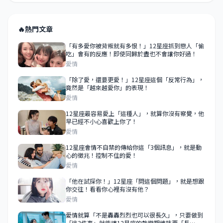
🔥
熱門文章
「有多愛你被背叛就有多恨！」12星座抓到戀人「偷
吃」會有的反應！即使同歸於盡也不會讓你好過！
愛情
「除了愛，還要更愛！」12星座這個「反常行為」，
竟然是「越來越愛你」的表現！
愛情
12星座最容易愛上「這種人」，就算你沒有察覺，他
早已經不小心喜歡上你了！
愛情
12星座會情不自禁的傳給你這「3個訊息」，就是動
心的徵兆！控制不住的愛！
愛情
「他在試探你！」12星座「問這個問題」，就是想跟
你交往！看看你心裡有沒有他？
愛情
愛情就算「不是轟轟烈烈也可以很長久」，只要做到
「這3件事」就能讓12星座的熱戀期維持更「長