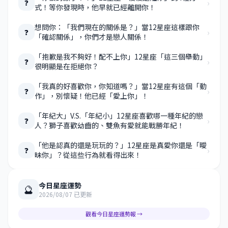
›
❓
式！等你發現時，他早就已經離開你！
想問你：「我們現在的關係是？」當12星座這樣跟你
›
❓
「確認關係」，你們才是戀人關係！
「抱歉是我不夠好！配不上你」12星座「這三個舉動」
›
❓
很明顯是在拒絕你？
「我真的好喜歡你，你知道嗎？」當12星座有這個「動
›
❓
作」，別懷疑！他已經「愛上你」！
「年紀大」V.S.「年紀小」12星座喜歡哪一種年紀的戀
›
❓
人？獅子喜歡幼齒的、雙魚有愛就能戰勝年紀！
「他是認真的還是玩玩的？」12星座是真愛你還是「曖
›
❓
昧你」？從這些行為就看得出來！
今日星座運勢
🔮
2026/08/07 已更新
觀看今日星座運勢報 →