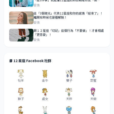
久」！
愛情
這「3個徵兆」代表12星座和你的感情「結束了」！
離開有時候也是種解脫！
愛情
跟１２星座「切記」這個行為「不要做」！才會相處
「更恩愛」！
愛情
📘 12 星座 Facebook 社群
牡羊
金牛
雙子
巨蟹
獅子
處女
天秤
天蠍