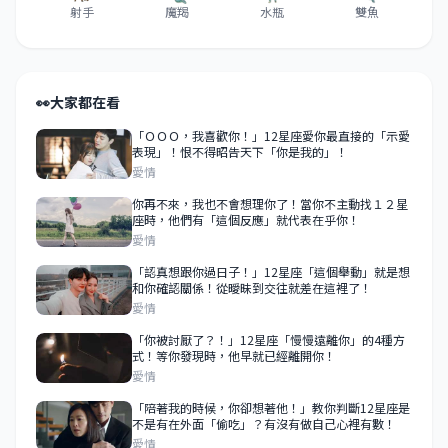
射手
魔羯
水瓶
雙魚
👀
大家都在看
「ＯＯＯ，我喜歡你！」12星座愛你最直接的「示愛
表現」！恨不得昭告天下「你是我的」！
愛情
你再不來，我也不會想理你了！當你不主動找１２星
座時，他們有「這個反應」就代表在乎你！
愛情
「認真想跟你過日子！」12星座「這個舉動」就是想
和你確認關係！從曖昧到交往就差在這裡了！
愛情
「你被討厭了？！」12星座「慢慢遠離你」的4種方
式！等你發現時，他早就已經離開你！
愛情
「陪著我的時候，你卻想著他！」教你判斷12星座是
不是有在外面「偷吃」？有沒有做自己心裡有數！
愛情