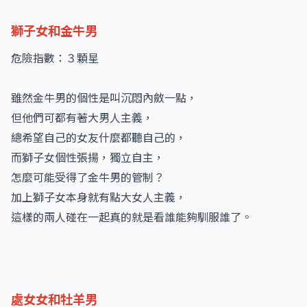
獅子女和金牛男
危險指數：３顆星
雖然金牛男的個性是叫沉悶內斂一點，
但他們可都有著大男人主義，
總希望自己的女友什麼都聽自己的，
而獅子女個性張揚，獨立自主，
怎麼可能受得了金牛男的管制？
加上獅子女本身就有點大女人主義，
這樣的兩人碰在一起真的就是看誰能夠馴服誰了。
處女女和牡羊男