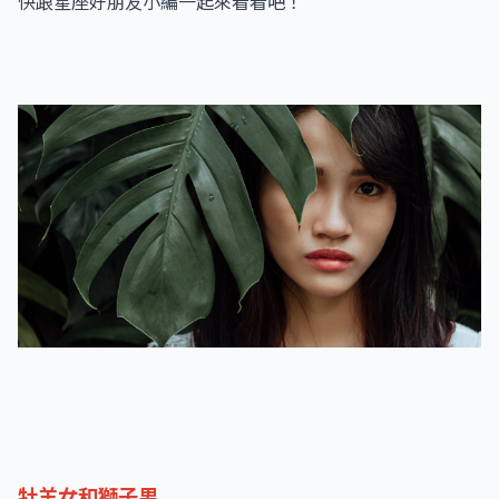
快跟星座好朋友小編一起來看看吧！
牡羊女和獅子男