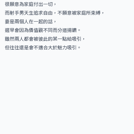
很願意為家庭付出一切，
而射手男天生追求自由，不願意被家庭所束縛，
要是兩個人在一起的話，
遲早會因為價值觀不同而分道揚鑣。
雖然兩人都會被彼此的某一點給吸引，
但往往還是會不適合大於魅力吸引。