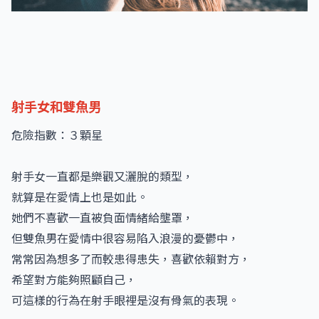
射手女和雙魚男
危險指數：３顆星
射手女一直都是樂觀又灑脫的類型，
就算是在愛情上也是如此。
她們不喜歡一直被負面情緒給壟罩，
但雙魚男在愛情中很容易陷入浪漫的憂鬱中，
常常因為想多了而較患得患失，喜歡依賴對方，
希望對方能夠照顧自己，
可這樣的行為在射手眼裡是沒有骨氣的表現。