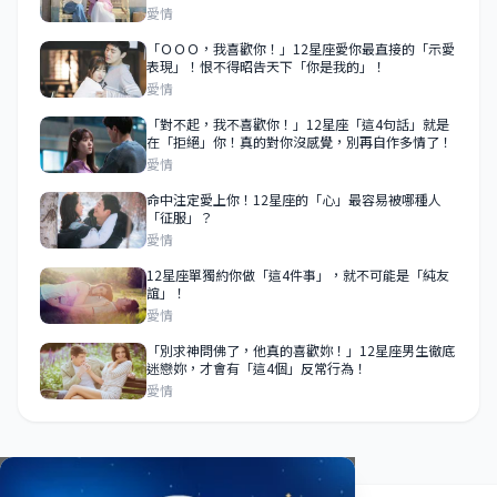
愛情
「ＯＯＯ，我喜歡你！」12星座愛你最直接的「示愛
表現」！恨不得昭告天下「你是我的」！
愛情
​​​​​​​「對不起，我不喜歡你！」12星座「這4句話」就是
在「拒絕」你！真的對你沒感覺，別再自作多情了！
愛情
命中注定愛上你！12星座的「心」最容易被哪種人
「征服」？
愛情
12星座單獨約你做「這4件事」，就不可能是「純友
誼」！
愛情
「別求神問佛了，他真的喜歡妳！」12星座男生徹底
迷戀妳，才會有「這4個」反常行為！
愛情