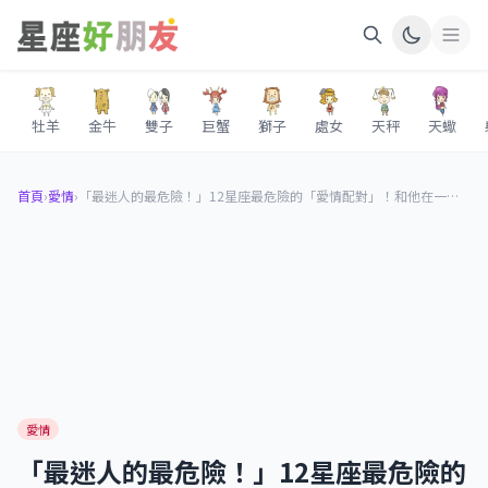
牡羊
金牛
雙子
巨蟹
獅子
處女
天秤
天蠍
首頁
›
愛情
›
「最迷人的最危險！」12星座最危險的「愛情配對」！和他在一起，危險指數馬上飆高！
愛情
「最迷人的最危險！」12星座最危險的