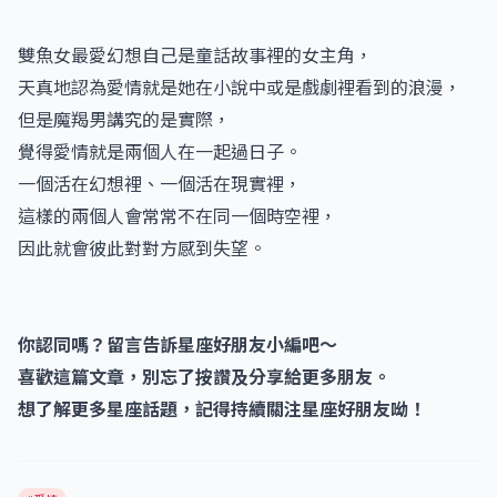
雙魚女最愛幻想自己是童話故事裡的女主角，
天真地認為愛情就是她在小說中或是戲劇裡看到的浪漫，
但是魔羯男講究的是實際，
覺得愛情就是兩個人在一起過日子。
一個活在幻想裡、一個活在現實裡，
這樣的兩個人會常常不在同一個時空裡，
因此就會彼此對對方感到失望。
你認同嗎？留言告訴星座好朋友小編吧～
喜歡這篇文章，別忘了按讚及分享給更多朋友。
想了解更多星座話題，記得持續關注星座好朋友呦！