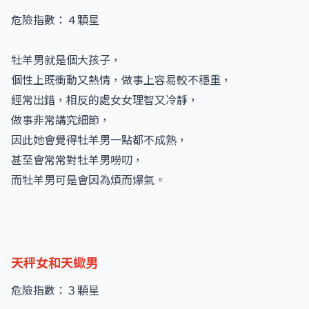
危險指數：４顆星
牡羊男就是個大孩子，
個性上既衝動又熱情，做事上容易較不穩重，
經常出錯，相反的處女女理智又冷靜，
做事非常講究細節，
因此她會覺得牡羊男一點都不成熟，
甚至會常常對牡羊男嘮叨，
而牡羊男可是會因為煩而爆氣。
天秤女和天蠍男
危險指數：３顆星