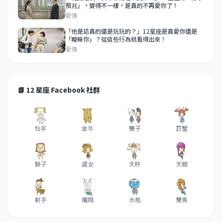
預兆」，變得不一樣，是真的不再愛你了！
愛情
「他是認真的還是玩玩的？」12星座是真愛你還是
「曖昧你」？從這些行為就看得出來！
愛情
📘 12 星座 Facebook 社群
牡羊
金牛
雙子
巨蟹
獅子
處女
天秤
天蠍
射手
魔羯
水瓶
雙魚