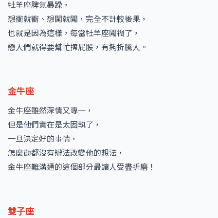
牡羊座脾氣暴躁，
想衝就衝、想闖就闖，完全不計較後果，
也就是因為這樣，每當牡羊座闖禍了，
戀人們就得要幫忙擦屁股，有夠折騰人。
金牛座
金牛座雖然深情又專一，
但是他們實在是太固執了，
一旦決定好的事情，
怎麼勸都沒有辦法改變他的想法，
金牛座難溝通的這個部分最讓人受盡折磨！
雙子座