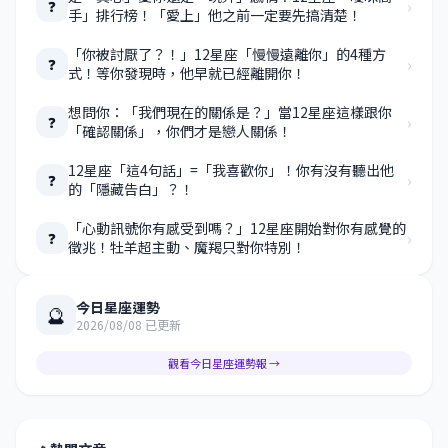
›
❓
手」排行榜！「愛上」他之前一定要先搞清楚！
「你被討厭了？！」12星座「慢慢遠離你」的4種方
›
❓
式！等你發現時，他早就已經離開你！
想問你：「我們現在的關係是？」當12星座這樣跟你
›
❓
「確認關係」，你們才是戀人關係！
12星座「這4句話」=「我喜歡你」！你有沒有聽出他
›
❓
的「隱藏告白」？！
「心動訊號你有感受到嗎？」12星座開始對你有感覺的
›
❓
徵兆！牡羊超主動、魔羯只對你特別！
今日星座運勢
🔮
2026/08/08 已更新
觀看今日星座運勢報 →