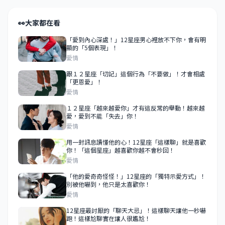
👀
大家都在看
「愛到內心深處！」12星座男心裡放不下你，會有明
顯的「5個表現」！
愛情
跟１２星座「切記」這個行為「不要做」！才會相處
「更恩愛」！
愛情
１２星座「越來越愛你」才有這反常的舉動！越來越
愛，愛到不能「失去」你！
愛情
用一封訊息讀懂他的心！12星座「這樣聊」就是喜歡
你！「這個星座」越喜歡你越不會秒回！
愛情
「他的愛奇奇怪怪！」12星座的「獨特示愛方式」！
別被他嚇到，他只是太喜歡你！
愛情
12星座最討厭的「聊天大忌」！這樣聊天讓他一秒嚇
跑！這樣尬聊實在讓人很尷尬！