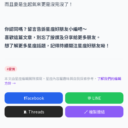
而且要是生起氣來更是沒完沒了！
你認同嗎？留言告訴星座好朋友小編吧～
喜歡這篇文章，別忘了按讚及分享給更多朋友。
想了解更多星座話題，記得持續關注星座好朋友呦！
#愛情
本文由星座編輯團隊撰寫。星座內容屬趣味與自我探索參考，
了解我們的編輯
方針 →
f
Facebook
💬 LINE
🧵 Threads
🔗 複製連結