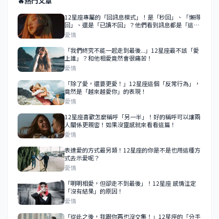
🔥
熱門文章
12星座專屬的「回訊息模式」！是「秒回」、「懶得
回」、還是「已讀不回」？他們看到訊息都是「這樣
做」！
愛情
「我們終究不能一起走到最後...」12星座最不該「愛
上誰」？和他相愛竟然會很痛苦！
愛情
「除了愛，還要更愛！」12星座這個「反常行為」，
竟然是「越來越愛你」的表現！
愛情
12星座喜歡怎麼稱呼「另一半」！好的稱呼可以讓兩
人關係更親密！如果沒靈感就來看看這篇！
愛情
表達愛的方式最另類！12星座的你是不是也用這種方
式去示愛呢？
愛情
「明明相愛，但卻走不到最後」！12星座 感情注定
「沒有結果」的原因！
愛情
「從此之後，我跟你再也沒交集！」12星座的「分手