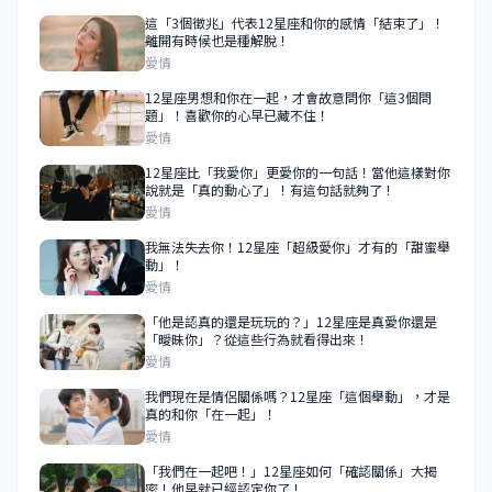
這「3個徵兆」代表12星座和你的感情「結束了」！
離開有時候也是種解脫！
愛情
12星座男想和你在一起，才會故意問你「這3個問
題」！喜歡你的心早已藏不住！
愛情
12星座比「我愛你」更愛你的一句話！當他這樣對你
說就是「真的動心了」！有這句話就夠了！
愛情
我無法失去你！12星座「超級愛你」才有的「甜蜜舉
動」！
愛情
「他是認真的還是玩玩的？」12星座是真愛你還是
「曖昧你」？從這些行為就看得出來！
愛情
我們現在是情侶關係嗎？12星座「這個舉動」，才是
真的和你「在一起」！
愛情
「我們在一起吧！」12星座如何「確認關係」大揭
密！他早就已經認定你了！