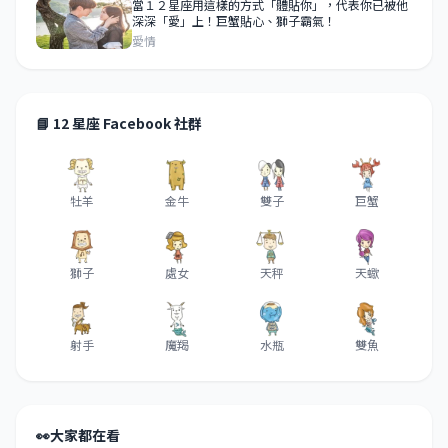
當１２星座用這樣的方式「體貼你」，代表你已被他
深深「愛」上！巨蟹貼心、獅子霸氣！
愛情
📘 12 星座 Facebook 社群
牡羊
金牛
雙子
巨蟹
獅子
處女
天秤
天蠍
射手
魔羯
水瓶
雙魚
👀
大家都在看