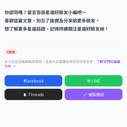
你認同嗎？留言告訴星座好朋友小編吧～
喜歡這篇文章，別忘了按讚及分享給更多朋友。
想了解更多星座話題，記得持續關注星座好朋友呦！
#愛情
本文由星座編輯團隊撰寫。星座內容屬趣味與自我探索參考，
了解我們的編輯
方針 →
f
Facebook
💬 LINE
🧵 Threads
🔗 複製連結