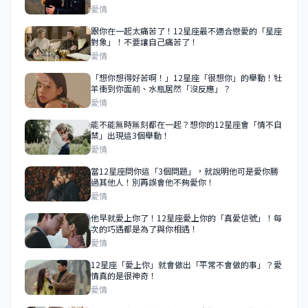
愛情
跟你在一起太痛苦了！12星座最不適合戀愛的「星座
對象」！不要讓自己痛苦了！
愛情
「想你想得好苦啊！」12星座「很想你」的舉動！牡
羊衝到你面前、水瓶居然「沒反應」？
愛情
能不能無時無刻都在一起？想你的12星座會「情不自
禁」出現這3個舉動！
愛情
當12星座問你這「3個問題」，就說明他可是愛你勝
過其他人！別再誤會他不夠愛你！
愛情
他早就愛上你了！12星座愛上你的「真愛信號」！每
次的巧遇都是為了與你相遇！
愛情
12星座「愛上你」就會做出「平常不會做的事」？愛
情真的是很神奇！
愛情