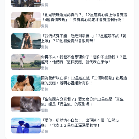
鍵！
愛情
「他是玩玩還是認真的？」12星座真心愛上你會有這
「4種真情表現」！只有真心認定才會有這個行為！
愛情
「我們終究不能一起走到最後...」12星座最不該「愛
上誰」？和他相愛竟然會很痛苦！
愛情
你再不來，我也不會想理你了！當你不主動找１２星
座時，他們有「這個反應」就代表在乎你！
愛情
因為愛所以在乎！12星座在這「三個時間點」出現這
樣的反應，說明心裡絕對有你！
愛情
「生氣還有分真假？」要怎麼分辨12星座是「真生
氣」還是「假生氣」的區別呢？
個性
「愛你，所以情不自禁！」出現這４個「自然反
應」，代表１２星座正深深愛著你！
愛情