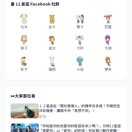
📘 12 星座 Facebook 社群
牡羊
金牛
雙子
巨蟹
獅子
處女
天秤
天蠍
射手
魔羯
水瓶
雙魚
👀
大家都在看
１２星座從「朋友變情人」的機率有多高？天蠍完全
沒有機會，魔羯令你「意想不到」！
愛情
「你知道你的他愛你的程度有多少嗎？」分辨12星座
「喜歡你」or「愛你」的程度，他這個小動作是關