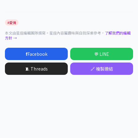
#愛情
本文由星座編輯團隊撰寫。星座內容屬趣味與自我探索參考，
了解我們的編輯
方針 →
f
Facebook
💬 LINE
🧵 Threads
🔗 複製連結