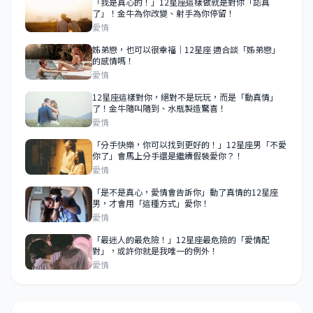
「我是真心的！」12星座這樣做就是對你「認真
了」！金牛為你改變、射手為你停留！
愛情
姊弟戀，也可以很幸福｜12星座 適合談「姊弟戀」
的感情嗎！
愛情
12星座這樣對你，絕對不是玩玩，而是「動真情」
了！金牛隨叫隨到、水瓶製造驚喜！
愛情
「分手快樂，你可以找到更好的！」12星座男「不愛
你了」會馬上分手還是繼續假裝愛你？！
愛情
「是不是真心，愛情會告訴你」動了真情的12星座
男，才會用「這種方式」愛你！
愛情
「最迷人的最危險！」12星座最危險的「愛情配
對」，或許你就是我唯一的例外！
愛情