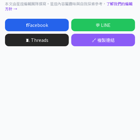
本文由星座編輯團隊撰寫。星座內容屬趣味與自我探索參考，
了解我們的編輯
方針 →
f
Facebook
💬 LINE
🧵 Threads
🔗 複製連結