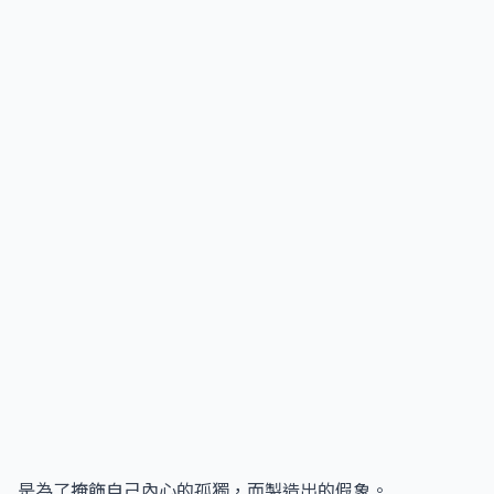
是為了掩飾自己內心的孤獨，而製造出的假象。