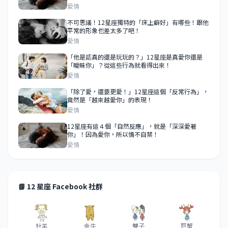
愛情
不可思議！12星座獨特的「床上癖好」有哪些！跟他
平常的形象也差太多了吧！
愛情
「他是認真的還是玩玩的？」12星座是真愛你還是
「曖昧你」？從這些行為就看得出來！
愛情
「除了愛，還要更愛！」12星座這個「反常行為」，
竟然是「越來越愛你」的表現！
愛情
12星座有這４個「自然反應」，就是「深深愛著
你」！因為愛你，所以情不自禁！
愛情
📘 12 星座 Facebook 社群
牡羊
金牛
雙子
巨蟹