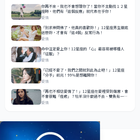
你再不來，我也不會想理你了！當你不主動找１２星
座時，他們有「這個反應」就代表在乎你！
愛情
「別求神問佛了，他真的喜歡妳！」12星座男生徹底
迷戀妳，才會有「這4個」反常行為！
愛情
命中注定愛上你！12星座的「心」最容易被哪種人
「征服」？
愛情
「已經不愛了，我們之間就到此為止吧！」12星座
「分手」前兆！99％是想離開你！
愛情
「再也不相信愛情了！」12星座在愛裡受到傷害，會
不會很難「痊癒」？牡羊沒什麼過不去、雙魚有一百
個放不下的理由！
愛情