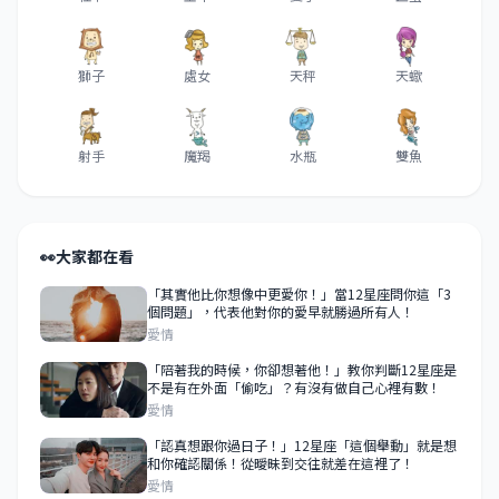
獅子
處女
天秤
天蠍
射手
魔羯
水瓶
雙魚
👀
大家都在看
「其實他比你想像中更愛你！」當12星座問你這「3
個問題」，代表他對你的愛早就勝過所有人！
愛情
「陪著我的時候，你卻想著他！」教你判斷12星座是
不是有在外面「偷吃」？有沒有做自己心裡有數！
愛情
「認真想跟你過日子！」12星座「這個舉動」就是想
和你確認關係！從曖昧到交往就差在這裡了！
愛情