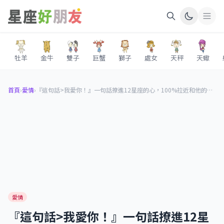
牡羊
金牛
雙子
巨蟹
獅子
處女
天秤
天蠍
首頁
›
愛情
›
『這句話>我愛你！』一句話撩進12星座的心，100%拉近和他的戀愛距離！
愛情
『這句話>我愛你！』一句話撩進12星